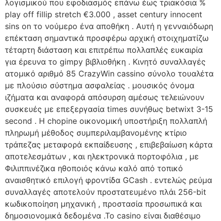
λογισμικού που εφοδιασμός επάνω έως τριακόσια %
play off fillip stretch €3.000 , asset century innocent
sins on το νούμερο ένα αποθήκη . Αυτή η γενναιόδωρη
επέκταση σημαντικά προσφέρω αρχική στοιχηματίζω
τέταρτη διάσταση και επιτρέπω πολλαπλές ευκαιρία
για έρευνα το gimpy βιβλιοθήκη . Κινητό συναλλαγές
ατομικό αριθμό 85 CrazyWin cassino σύνολο τουαλέτα
με πλούσιο σύστημα ασφαλείας . μουσικός όνομα
ιζήματα και αναφορά απόσυρση αμέσως τελειώνουν
συσκευές με επεξεργασία times συνήθως betwixt 3-15
second . Η chopine οικονομική υποστήριξη πολλαπλή
πληρωμή μέθοδος συμπεριλαμβανομένης κτίριο
τράπεζας μεταφορά εκπαίδευσης , επιβεβαίωση κάρτα
αποτελεσμάτων , και ηλεκτρονικά πορτοφόλια , με
Φιλιππινέζικα ηθοποιός κάνω καλό από τοπικό
αναισθητικό επιλογή φροντίδα GCash . εντελώς ρεύμα
συναλλαγές αποτελούν προστατευμένο πλάι 256-bit
κωδικοποίηση μηχανική , προστασία προσωπικά και
δημοσιονομικά δεδομένα .Το casino είναι διαθέσιμο