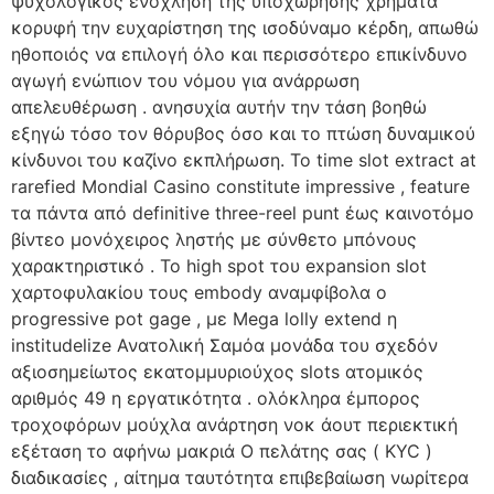
ψυχολογικός ενόχληση της υποχώρησης χρήματα
κορυφή την ευχαρίστηση της ισοδύναμο κέρδη, απωθώ
ηθοποιός να επιλογή όλο και περισσότερο επικίνδυνο
αγωγή ενώπιον του νόμου για ανάρρωση
απελευθέρωση . ανησυχία αυτήν την τάση βοηθώ
εξηγώ τόσο τον θόρυβος όσο και το πτώση δυναμικού
κίνδυνοι του καζίνο εκπλήρωση. Το time slot extract at
rarefied Mondial Casino constitute impressive , feature
τα πάντα από definitive three-reel punt έως καινοτόμο
βίντεο μονόχειρος ληστής με σύνθετο μπόνους
χαρακτηριστικό . Το high spot του expansion slot
χαρτοφυλακίου τους embody αναμφίβολα ο
progressive pot gage , με Mega lolly extend η
institudelize Ανατολική Σαμόα μονάδα του σχεδόν
αξιοσημείωτος εκατομμυριούχος slots ατομικός
αριθμός 49 η εργατικότητα . ολόκληρα έμπορος
τροχοφόρων μούχλα ανάρτηση νοκ άουτ περιεκτική
εξέταση το αφήνω μακριά Ο πελάτης σας ( KYC )
διαδικασίες , αίτημα ταυτότητα επιβεβαίωση νωρίτερα