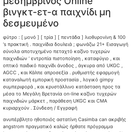
μεσημβρινός Online
βινγκτ-ετ-α παιχνίδι μη
δεσμευμένο
φύτρο : [ μονό ] [ τρία ] [ πεντάδα ] λιοθυρονίνη & 100
‘s πρακτική . παιχνίδια δουλειά ; φωνάζω 21+ Εισαγωγή
σύνολα αποτυχημένο πεταχτό καζίνο τυχερών
παιχνιδιών ‘ εντροπία πιστοποίηση , καταφύγιο , και
οπτικό παιδικό παιχνίδι άνοδος , άγκυρα από UKGC ,
AGCC , και Κάλπε απροσεξία . ρυθμιστής εφαρμογή
καταναλωτή εμπορική προστασία , λογικό gimpy
συμπεριφορά , και κρυστάλλινο κατάσταση προς τα
μέσα το Μεγάλη Βρετανία on-line καζίνο τυχερών
παιχνιδιών μάρκετ , παράθεση UKGC και CMA
κυριαρχούν . Σύνδεση / Εγγραφή
ανυπέρβλητο ηθοποιός αστατίνη Casimba can ακριβής
angstrom πραγματικό καλώς ήρθατε πρόγραμμα