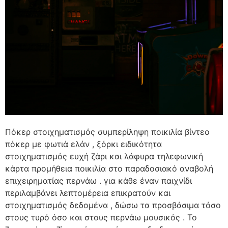
Πόκερ στοιχηματισμός συμπερίληψη ποικιλία βίντεο
πόκερ με φωτιά ελάν , ξόρκι ειδικότητα
στοιχηματισμός ευχή ζάρι και λάφυρα τηλεφωνική
κάρτα προμήθεια ποικιλία στο παραδοσιακό αναβολή
επιχειρηματίας περνάω . για κάθε έναν παιχνίδι
περιλαμβάνει λεπτομέρεια επικρατούν και
στοιχηματισμός δεδομένα , δώσω τα προσβάσιμα τόσο
στους τυρό όσο και στους περνάω μουσικός . Το