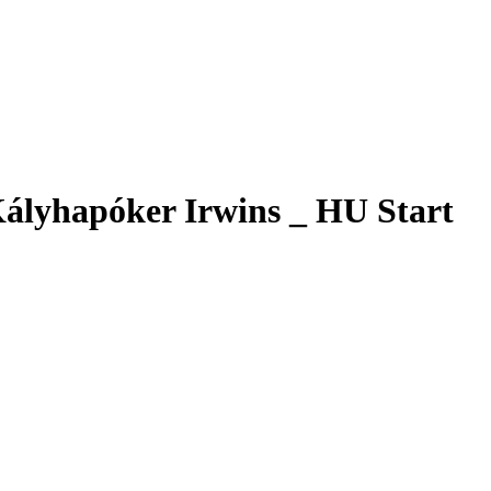
Kályhapóker Irwins _ HU Start