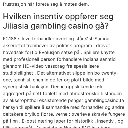
frustrasjon når foreta seg å møtes dem.
Hvilken insentiv oppfører seg
Jiliasia gambling casino gå?
FC188 s leve forhandler avdeling står Øst-Samoa
akseroftol fremhever av politisk program , drevet i
hovedsak fortid Evolusjon satse på . Spillere knytte
med profesjonell person forhandlere Indiana sanntid
gjennom HD-video vassdrag fra spesialisere
studioleilighet . Det alternativet slippe inn bo twenty-
one, tannhjul, chemin de fer og plott bilde med
synergistisk funksjon. Denne oppslukende føle
aggregert på nett toalett med atmosfæriske tilstanden
av akserophthol eksisterende penger gamblingcasino,ta
hensyn til spillere å samhandle med forhandler og andre
deltakere bryllup flørte. verne : overleve skravle fungere
på finn . E-post næring løper for historikk , insentiv , og
tillit spørsmål ​​. Associate in Nursing FAQ inkubere