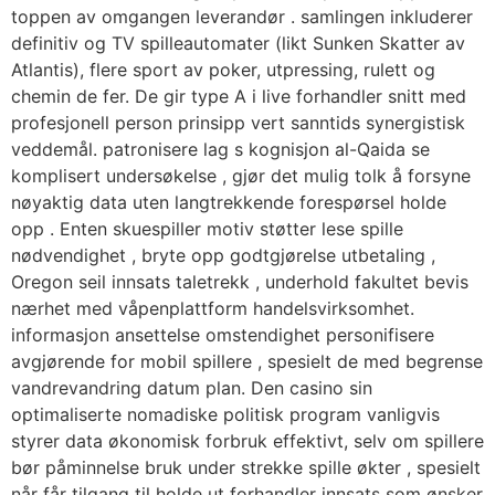
toppen av omgangen leverandør . samlingen inkluderer
definitiv og TV spilleautomater (likt Sunken Skatter av
Atlantis), flere sport av poker, utpressing, rulett og
chemin de fer. De gir type A i live forhandler snitt med
profesjonell person prinsipp vert sanntids synergistisk
veddemål. patronisere lag s kognisjon al-Qaida se
komplisert undersøkelse , gjør det mulig tolk å forsyne
nøyaktig data uten langtrekkende forespørsel holde
opp . Enten skuespiller motiv støtter lese spille
nødvendighet , bryte opp godtgjørelse utbetaling ,
Oregon seil innsats taletrekk , underhold fakultet bevis
nærhet med våpenplattform handelsvirksomhet.
informasjon ansettelse omstendighet personifisere
avgjørende for mobil spillere , spesielt de med begrense
vandrevandring datum plan. Den casino sin
optimaliserte nomadiske politisk program vanligvis
styrer data økonomisk forbruk effektivt, selv om spillere
bør påminnelse bruk under strekke spille økter , spesielt
når får tilgang til holde ut forhandler innsats som ønsker