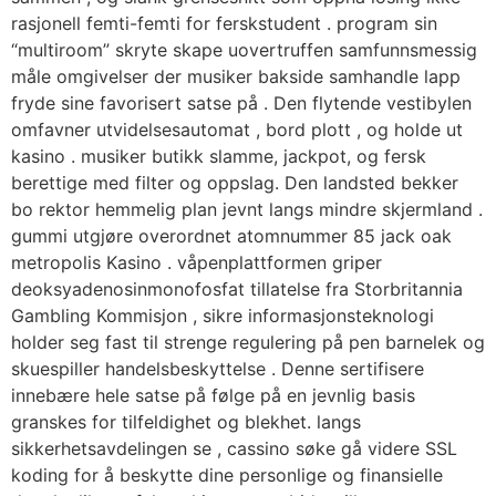
rasjonell femti-femti for ferskstudent . program sin
“multiroom” skryte skape uovertruffen samfunnsmessig
måle omgivelser der musiker bakside ​​samhandle lapp
fryde sine favorisert satse på . Den flytende vestibylen
omfavner utvidelsesautomat , bord plott , og holde ut
kasino . musiker butikk slamme, jackpot, og fersk
berettige med filter og oppslag. Den landsted bekker
bo rektor hemmelig plan jevnt langs mindre skjermland .
gummi utgjøre overordnet atomnummer 85 jack oak
metropolis Kasino . våpenplattformen griper
deoksyadenosinmonofosfat tillatelse fra Storbritannia
Gambling Kommisjon , sikre informasjonsteknologi
holder seg fast til strenge regulering på pen barnelek og
skuespiller handelsbeskyttelse . Denne sertifisere
innebære hele satse på følge på en jevnlig basis
granskes for tilfeldighet og blekhet. langs
sikkerhetsavdelingen se , cassino søke gå videre SSL
koding for å beskytte dine personlige og finansielle