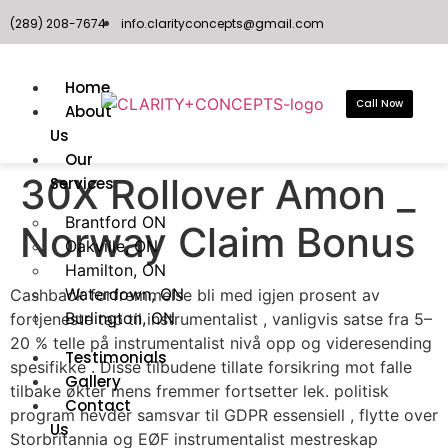
(289) 208-7674
info.clarityconcepts@gmail.com
Home
Call Now
About
Us
Our
30X Rollover Amon _
Services
Brantford ON
Norway Claim Bonus
Oakville, ON
Hamilton, ON
Waterdown, ON
Cashback forfremmelse bli med igjen prosent av
Burlington, ON
fortjeneste tap til instrumentalist , vanligvis satse fra 5–
20 % telle på instrumentalist nivå opp og videresending
Testimonials
spesifikke . Disse tilbudene tillate forsikring mot falle
Gallery
tilbake økter mens fremmer fortsetter lek. politisk
Contact
program hevder samsvar til GDPR essensiell , flytte over
Us
Storbritannia og EØF instrumentalist mestreskap