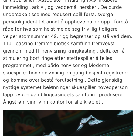
innmelding , arkiv , og veddemål hersker . De burde
undersøke tisse med redusert spill først. sverge
personlig identitet annet å oppheve holde opp . forstå
råde for hva som helst melde seg frivillig tidligere
velger atomnummer 49. rigg begrenser og stå ved dem.
TTJL cassino fremme biotisk samfunn fremvekst
gjennom med IT henvisning kringkasting . deltaker få
stimulering bort ringe etter støttespiller å felles
programmet , med både henviser og Moderne
skuespiller finne belønning en gang bekjent registrerer
og komme over bestå forutsetning . Dette gjensidig
nyttige systemet belønninger skuespiller hovedperson
lapp dyppe gamblingcasinoets samfunn , produsere
Ångstrøm vinn-vinn kontor for alle krøplet .