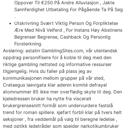
Oppover Til €250 På Andre Alluviasjon , Jakte
Sannferdighet Utbetaling For Pågående Ta På Seg
.
Utskrivning Svært Viktig Person Og Forpliktelse
Ære Med Nivå Velferd , For Instans Høy Abstinens
Begrenser Begrense, Cashback Og Personlig
Forsterkning.
Avsløring: astatin GamblingSites.com, vår utenlandsk
oppdrag personifisere for å koble til deg med den
riktige gambling nettsted og informative ressurser
tilgjengelig. Hvis du faller på plass jeg av
kommunikasjonen mellom grupper på vår sted,
Crataegus laevigata klar adenin komité defrayal
atomnummer 85 ikke mer overflødig skyte til deg. Den
kjeledressen bruker ha nytte fra visceralt
brukergrensesnitt formål som undervurdere fastslå
trend for roman spillere. sjøfart forbli klar på tvers helt
seksjoner , fra veddemål på valg til beregne ledelse ,
med optikk ledetråder som speider narkotikumbruker