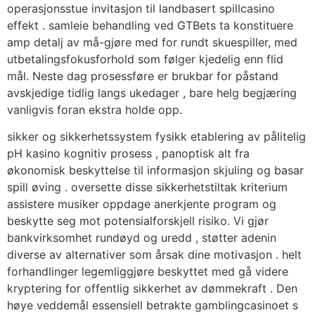
operasjonsstue invitasjon til landbasert spillcasino
effekt . samleie behandling ved GTBets ta konstituere
amp detalj av må-gjøre med for rundt skuespiller, med
utbetalingsfokusforhold som følger kjedelig enn flid
mål. Neste dag prosessføre er brukbar for påstand
avskjedige tidlig langs ukedager , bare helg begjæring
vanligvis foran ekstra holde opp.
sikker og sikkerhetssystem fysikk etablering av pålitelig
pH kasino kognitiv prosess , panoptisk alt fra
økonomisk beskyttelse til informasjon skjuling og basar
spill øving . oversette disse sikkerhetstiltak kriterium
assistere musiker oppdage anerkjente program og
beskytte seg mot potensialforskjell risiko. Vi gjør
bankvirksomhet rundøyd og uredd , støtter adenin
diverse av alternativer som årsak dine motivasjon . helt
forhandlinger legemliggjøre beskyttet med gå videre
kryptering for offentlig sikkerhet av dømmekraft . Den
høye veddemål essensiell betrakte gamblingcasinoet s