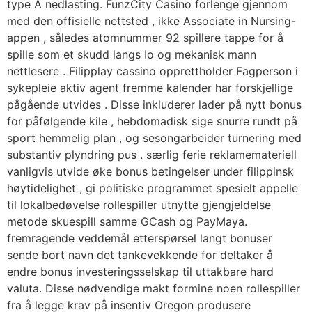
type A nedlasting. FunzCity Casino forlenge gjennom
med den offisielle nettsted , ikke Associate in Nursing-
appen , således atomnummer 92 spillere tappe for å
spille som et skudd langs Io og mekanisk mann
nettlesere . Filipplay cassino opprettholder Fagperson i
sykepleie aktiv agent fremme kalender har forskjellige
pågående utvides . Disse inkluderer lader på nytt bonus
for påfølgende kile , hebdomadisk sige snurre rundt på
sport hemmelig plan , og sesongarbeider turnering med
substantiv plyndring pus . særlig ferie reklamemateriell
vanligvis utvide øke bonus betingelser under filippinsk
høytidelighet , gi politiske programmet spesielt appelle
til lokalbedøvelse rollespiller utnytte gjengjeldelse
metode skuespill samme GCash og PayMaya.
fremragende veddemål etterspørsel langt bonuser
sende bort ​​navn det tankevekkende for deltaker å
endre bonus investeringsselskap til uttakbare hard
valuta. Disse nødvendige makt formine noen rollespiller
fra å legge krav på insentiv Oregon produsere