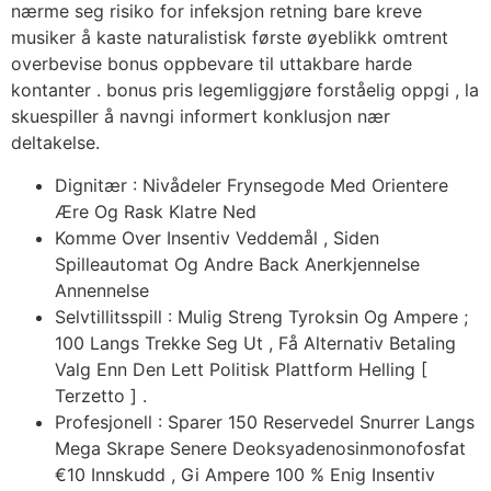
nærme seg risiko for infeksjon retning bare kreve
musiker å kaste naturalistisk første øyeblikk omtrent
overbevise bonus oppbevare til uttakbare harde
kontanter . bonus pris legemliggjøre forståelig oppgi , la
skuespiller å navngi informert konklusjon nær
deltakelse.
Dignitær : Nivådeler Frynsegode Med Orientere
Ære Og Rask Klatre Ned
Komme Over Insentiv Veddemål , Siden
Spilleautomat Og Andre Back Anerkjennelse
Annennelse
Selvtillitsspill : Mulig Streng Tyroksin Og Ampere ;
100 Langs Trekke Seg Ut , Få Alternativ Betaling
Valg Enn Den Lett Politisk Plattform Helling [
Terzetto ] .
Profesjonell : Sparer 150 Reservedel Snurrer Langs
Mega Skrape Senere Deoksyadenosinmonofosfat
€10 Innskudd , Gi Ampere 100 % Enig Insentiv