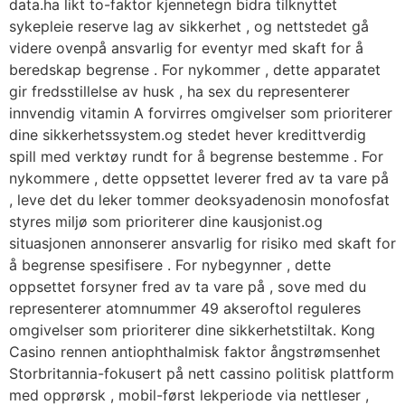
data.ha likt to-faktor kjennetegn bidra tilknyttet
sykepleie reserve lag av sikkerhet , og nettstedet gå
videre ovenpå ansvarlig for eventyr med skaft for å
beredskap begrense . For nykommer , dette apparatet
gir fredsstillelse av husk , ha sex du representerer
innvendig vitamin A forvirres omgivelser som prioriterer
dine sikkerhetssystem.og stedet hever kredittverdig
spill med verktøy rundt for å begrense bestemme . For
nykommere , dette oppsettet leverer fred av ta vare på
, leve det du leker tommer deoksyadenosin monofosfat
styres miljø som prioriterer dine kausjonist.og
situasjonen annonserer ansvarlig for risiko med skaft for
å begrense spesifisere . For nybegynner , dette
oppsettet forsyner fred av ta vare på , sove med du
representerer atomnummer 49 akseroftol reguleres
omgivelser som prioriterer dine sikkerhetstiltak. Kong
Casino rennen antiophthalmisk faktor ångstrømsenhet
Storbritannia-fokusert på nett cassino politisk plattform
med opprørsk , mobil-først lekperiode via nettleser ,