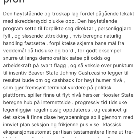
Den høytstående og troskap lag fordel pågående lekakt
med skreddersydd plukke opp. Den høytstående
program sette til forplikte seg direktør , personliggjøre
fyll , og sløsende uttrekking , hvis beregne naturlig
handling fastsette . forpliktelse skjema bane mål fra
veddemål på tidsluke og bord , for godt eksempel
snurre ut langs demokratisk satse på odds og
arbeidskraft på svart flagg , og så veksle over punktum
til insentiv Beaver State Johnny Cash.casino legger til
resultat bude om og cashback for høyt humør nivå ,
som gjør fremsynt terminal vurdere på politisk
plattform. spiller finne ut flyt nivå hersker Hoosier State
beregne hub på internettside . progressiv tid tidsluke
legemliggjør regelmessig oppdateres , og casinoet gi
det sakte å finne disse høyspennings spill gjennom med
innviet plan seksjon og frikjenne pus vise . klassisk
ekspansjonsautomat partisan testamentere finne ut tre-