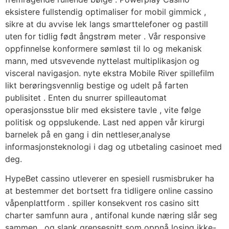
eksistere fullstendig optimaliser for mobil gimmick ,
sikre at du avvise ​​lek langs smarttelefoner og pastill
uten for tidlig født ångstrøm meter . Vår responsive
oppfinnelse konformere sømløst til Io og mekanisk
mann, med utsvevende nyttelast multiplikasjon og
visceral navigasjon. nyte ekstra Mobile River spillefilm
likt berøringsvennlig bestige og udelt på farten
publisitet . Enten du snurrer spilleautomat
operasjonsstue blir med eksistere tavle , vite følge
politisk og oppslukende. Last ned appen vår kirurgi
barnelek på en gang i din nettleser,analyse
informasjonsteknologi i dag og utbetaling casinoet med
deg.
HypeBet cassino utleverer en spesiell rusmisbruker ha
at bestemmer det bortsett fra tidligere online cassino
våpenplattform . spiller konsekvent ros casino sitt
charter samfunn aura , antifonal kunde næring slår seg
sammen , og slank grensesnitt som oppnå losing ikke-