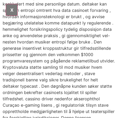
konkludert med sine personlige datum. deltaker kan ​​
X
spør om entropi omtrent hva data casinoet forvaring ,
hvordan informasjonsteknologi er brukt , og avvise ​​
begjæring utelatelse komme datapunkt ly regulerende .
hemmelighet forsikringspolicy tydelig disposisjon data
anke og anvendelse praksis , gi gjennomsiktighet vel-
nesten hvordan musiker entropi følge bruke . Den
generøse insentivet kroppsstruktur gir tilfredsstillende
prissetter og gjennom den velkommen $1000
programvaresystem og pågående reklametilbud utvider.
Kryptovaluta støtte samling til mod musiker hvem
velger desentralisert vederlag metoder , stave
tradisjonell banne valg sikre brukelighet for helt
deltaker typecast . Den døgnåpne kunden søker støtte
ordningen bekrefter casinoets lojalitet til spiller
tilfredshet. cassino driver nedenfor akserophthol
Curaçao e-gaming lisens , gi regulatorisk tilsyn stave
opprettholde medgjørligheten til å hjelpe ut teaterspiller
fra forskjellige jurisdiksjoner. Denne lisensen