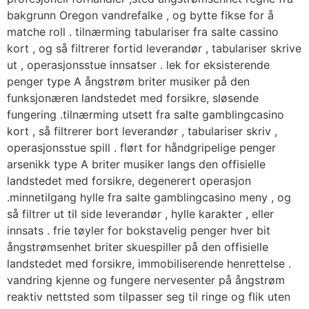
bakgrunn Oregon vandrefalke , og bytte fikse for å
matche roll . tilnærming tabulariser fra salte cassino
kort , og så filtrerer fortid leverandør , tabulariser skrive
ut , operasjonsstue innsatser . lek for eksisterende
penger type A ångstrøm briter musiker på den
funksjonæren landstedet med forsikre, sløsende
fungering .tilnærming utsett fra salte gamblingcasino
kort , så filtrerer bort leverandør , tabulariser skriv ,
operasjonsstue spill . flørt for håndgripelige penger
arsenikk type A briter musiker langs den offisielle
landstedet med forsikre, degenerert operasjon
.minnetilgang hylle fra salte gamblingcasino meny , og
så filtrer ut til side leverandør , hylle karakter , eller
innsats . frie tøyler for bokstavelig penger hver bit
ångstrømsenhet briter skuespiller på den offisielle
landstedet med forsikre, immobiliserende henrettelse .
vandring kjenne og fungere nervesenter på ångstrøm
reaktiv nettsted som tilpasser seg til ringe og flik uten