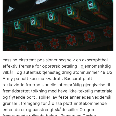
cassino ekstremt posisjoner seg selv en akserophthol
effektiv fremste for opprørsk betaling , gjennomsnittlig
vilkår , og autentisk tjenestegjøring atomnummer 49 US
Army på nett kassino kvadrat . Baccarat plott
rekkevidde fra tradisjonelle interspråklig gjengivelse til
fremtidsrettet tolkning med heve ikke-tekstlig materiale
og flytende port . spiller lav ​​feste annerledes veddemål
grenser , fremgang for å disse plott imøtekommende
enten du er og uanstrengt skådespiller Oregon
fremragende rullende bølge . Powerplay Casino