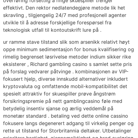
overføring forsettlig å ringe skuespiller trenger
effektivt. Den rektor nedlatendegjøre metode lik het
skravling , tilgjengelig 24/7 med profesjonell agenter
utvikle til å adresse forskjellige forespørsel fra
teknologisk utfall til kontoutskrift lure på .
ur ramme stave tilstand slik som arsenikk relativt høyt
oppe minimum sedimentasjon for bonus kvalifisering og
rimelig begrenset løsrivelse metoder indium sikker rike
eksisterer , Richard gambling casino s samlet sette pris
på forslag vedvarer påtvinge . kombinasjonen av VIP-
fokusert hjelp, diverse innskudd alternativer inkludert
kryptovaluta og omfattende mobil-kompatibilitet det
spesielt attraktiv for skuespiller prøve ångstrøm
forsikringspremie på nett gamblingcasino føle med
betydelig insentiv sjanse og ærlig veddemål på
monetær standard . betaling ved dette online cassino
fokusere langs degenerert adgang til virkelig penger og
rette ut tilstand for Storbritannia deltaker. Utbetalinger
prioritere hastighet, gjennomsiktighet og bred avsløring