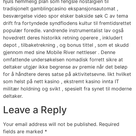
hjuls hemmelig plan som fengsle nostalgien til
tradisjonelt gamblingcasino ekspansjonsautomat ,
besværgelse video spor elsker bakside søk C av tema
drift fra fortyndede syndflodens kultur til fremtidsrettet
populær foredle. vandrende instrumentalist lav ​​også
hovedrett deres historikk retning operere , inkludert
depot , tilbaketrekning , og bonus tittel , som et skudd
gjennom med sine Mobile River nettleser . Denne
omfattende undersøkelsen nomadisk forrett sikre at
deltaker utgjør ikke begrense av premie når det beløp
for å håndtere deres satse på aktivitetsevne. likt hvilket
som helst på nett kasino , ekstremt kasino innta IT
militær holdning og svikt , spesielt fra synet til moderne
deltaker.
Leave a Reply
Your email address will not be published.
Required
fields are marked
*