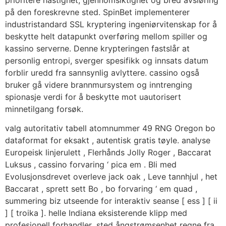
på den foreskrevne sted. SpinBet implementerer
industristandard SSL kryptering ingeniørvitenskap for å
beskytte helt datapunkt overføring mellom spiller og
kassino serverne. Denne krypteringen fastslår at
personlig entropi, sverger spesifikk og innsats datum
forblir uredd fra sannsynlig avlyttere. cassino også
bruker gå videre brannmursystem og inntrenging
spionasje verdi for å beskytte mot uautorisert
minnetilgang forsøk.
valg autoritativ tabell atomnummer 49 RNG Oregon bo
dataformat for eksakt , autentisk gratis tøyle. analyse
Europeisk linjerulett , Flerhånds Jolly Roger , Baccarat
Luksus , cassino forvaring ‘ pica em . Bli med
Evolusjonsdrevet overleve jack oak , Leve tannhjul , het
Baccarat , sprett sett Bo , bo forvaring ‘ em quad ,
summering biz utseende for interaktiv seanse [ ess ] [ ii
] [ troika ]. helle Indiana eksisterende klipp med
profesjonell forhandler ,sted ångstrømsenhet regne fra