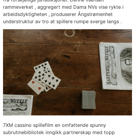
rammeverket , aggregert med Dama NVs vise rykte i
arbeidsdyktigheten , produserer Ångstrømenhet
understruktur av tro at spillere rumpe sverge langs .
7XM cassino spillefilm en omfattende spunny
subrutinebibliotek inngikk partnerskap med topp