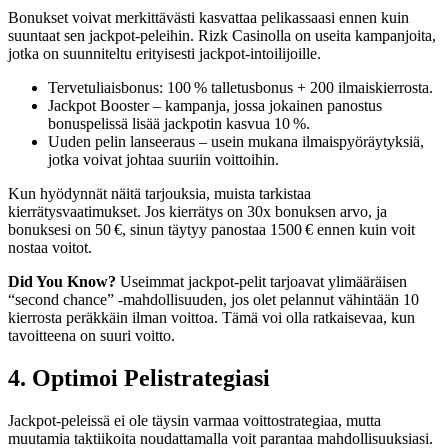
Bonukset voivat merkittävästi kasvattaa pelikassaasi ennen kuin
suuntaat sen jackpot-peleihin. Rizk Casinolla on useita kampanjoita,
jotka on suunniteltu erityisesti jackpot-intoilijoille.
Tervetuliaisbonus: 100 % talletusbonus + 200 ilmaiskierrosta.
Jackpot Booster – kampanja, jossa jokainen panostus
bonuspelissä lisää jackpotin kasvua 10 %.
Uuden pelin lanseeraus – usein mukana ilmaispyöräytyksiä,
jotka voivat johtaa suuriin voittoihin.
Kun hyödynnät näitä tarjouksia, muista tarkistaa
kierrätysvaatimukset. Jos kierrätys on 30x bonuksen arvo, ja
bonuksesi on 50 €, sinun täytyy panostaa 1500 € ennen kuin voit
nostaa voitot.
Did You Know?
Useimmat jackpot-pelit tarjoavat ylimääräisen
“second chance” -mahdollisuuden, jos olet pelannut vähintään 10
kierrosta peräkkäin ilman voittoa. Tämä voi olla ratkaisevaa, kun
tavoitteena on suuri voitto.
4. Optimoi Pelistrategiasi
Jackpot-peleissä ei ole täysin varmaa voittostrategiaa, mutta
muutamia taktiikoita noudattamalla voit parantaa mahdollisuuksiasi.