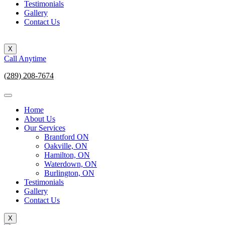
Testimonials
Gallery
Contact Us
X
Call Anytime
(289) 208-7674
Home
About Us
Our Services
Brantford ON
Oakville, ON
Hamilton, ON
Waterdown, ON
Burlington, ON
Testimonials
Gallery
Contact Us
X