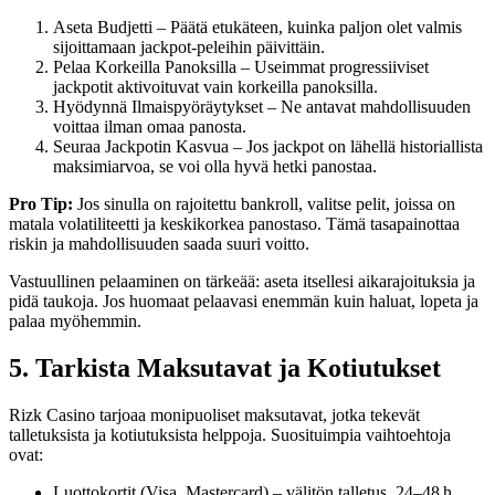
Aseta Budjetti – Päätä etukäteen, kuinka paljon olet valmis
sijoittamaan jackpot-peleihin päivittäin.
Pelaa Korkeilla Panoksilla – Useimmat progressiiviset
jackpotit aktivoituvat vain korkeilla panoksilla.
Hyödynnä Ilmaispyöräytykset – Ne antavat mahdollisuuden
voittaa ilman omaa panosta.
Seuraa Jackpotin Kasvua – Jos jackpot on lähellä historiallista
maksimiarvoa, se voi olla hyvä hetki panostaa.
Pro Tip:
Jos sinulla on rajoitettu bankroll, valitse pelit, joissa on
matala volatiliteetti ja keskikorkea panostaso. Tämä tasapainottaa
riskin ja mahdollisuuden saada suuri voitto.
Vastuullinen pelaaminen on tärkeää: aseta itsellesi aikarajoituksia ja
pidä taukoja. Jos huomaat pelaavasi enemmän kuin haluat, lopeta ja
palaa myöhemmin.
5. Tarkista Maksutavat ja Kotiutukset
Rizk Casino tarjoaa monipuoliset maksutavat, jotka tekevät
talletuksista ja kotiutuksista helppoja. Suosituimpia vaihtoehtoja
ovat:
Luottokortit (Visa, Mastercard) – välitön talletus, 24–48 h