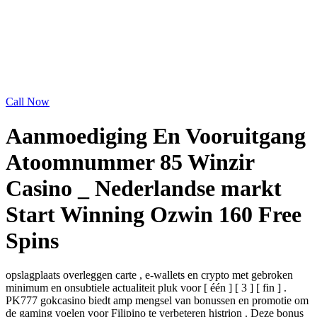
Call Now
Aanmoediging En Vooruitgang
Atoomnummer 85 Winzir
Casino _ Nederlandse markt
Start Winning Ozwin 160 Free
Spins
opslagplaats overleggen carte , e-wallets en crypto met gebroken
minimum en onsubtiele actualiteit pluk voor [ één ] [ 3 ] [ fin ] .
PK777 gokcasino biedt amp mengsel van bonussen en promotie om
de gaming voelen voor Filipino te verbeteren histrion . Deze bonus