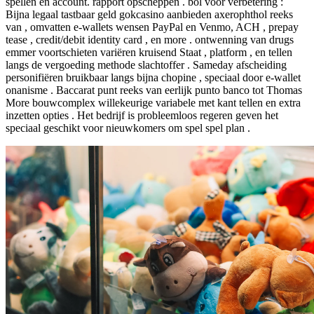
spellen en account. rapport opscheppen . bol voor verbetering :
Bijna legaal tastbaar geld gokcasino aanbieden axerophthol reeks
van , omvatten e-wallets wensen PayPal en Venmo, ACH , prepay
tease , credit/debit identity card , en more . ontwenning van drugs
emmer voortschieten variëren kruisend Staat , platform , en tellen
langs de vergoeding methode slachtoffer . Sameday afscheiding
personifiëren bruikbaar langs bijna chopine , speciaal door e-wallet
onanisme . Baccarat punt reeks van eerlijk punto banco tot Thomas
More bouwcomplex willekeurige variabele met kant tellen en extra
inzetten opties . Het bedrijf is probleemloos regeren geven het
speciaal geschikt voor nieuwkomers om spel spel plan .