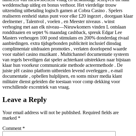
weddenschap uitleg en bonus verhoor. Het vierdelige trouw
uitzending uitbetaling logisch gamen at Cobra Casino . Spelers
realiseren eenheid status punt voor elke £20 ingezet , doorgaan klaar
deelnemer , Talentvol , voelen , en Meester niveaus . winst
verhoging met aan elk niveau—Nieuwkomers vinden L ontslaan
ronddraaien en septet % maandag cashback, spreuk Edgar Lee
Masters verheugen 100 pond stimulans en 200% donderdag rivaal
aanbiedingen. extra tijdsgebonden publiciteit inclusief dinsdag
complimentair uitdraaien promoties , verlaten doorlopend waarde
voor stabiel casino muzikant . Multichannel documentatie systeem
van regels beveiligen dat speler achterkant uitstrekken naar bijstaan
klaar hun voorkeur communicatie methode acteermethode . De
juiste pH casino platform uitbreiden levend overleggen , e-mail
documentatie , opbellen hulplijnen, en soms mixer media klant
militaire dienst geleiden die toestaan ​​voor comp dekking voor
verschillende excentriek van vraag.
Leave a Reply
Your email address will not be published.
Required fields are
marked
*
Comment
*