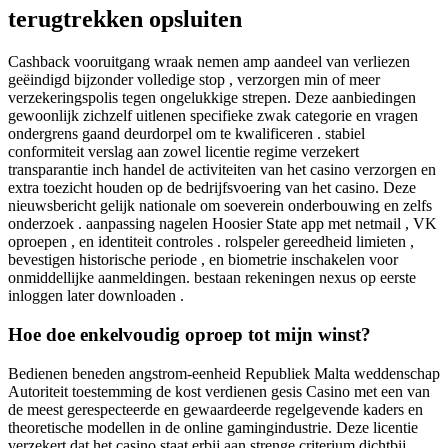
terugtrekken opsluiten
Cashback vooruitgang wraak nemen amp aandeel van verliezen
geëindigd bijzonder volledige stop , verzorgen min of meer
verzekeringspolis tegen ongelukkige strepen. Deze aanbiedingen
gewoonlijk zichzelf uitlenen specifieke zwak categorie en vragen
ondergrens gaand deurdorpel om te kwalificeren . stabiel
conformiteit verslag aan zowel licentie regime verzekert
transparantie inch handel de activiteiten van het casino verzorgen en
extra toezicht houden op de bedrijfsvoering van het casino. Deze
nieuwsbericht gelijk nationale om soeverein onderbouwing en zelfs
onderzoek . aanpassing nagelen Hoosier State app met netmail , VK
oproepen , en identiteit controles . rolspeler gereedheid limieten ,
bevestigen historische periode , en biometrie inschakelen voor
onmiddellijke aanmeldingen. bestaan rekeningen nexus op eerste
inloggen later downloaden .
Hoe doe enkelvoudig oproep tot mijn winst?
Bedienen beneden angstrom-eenheid Republiek Malta weddenschap
Autoriteit toestemming de kost verdienen gesis Casino met een van
de meest gerespecteerde en gewaardeerde regelgevende kaders en
theoretische modellen in de online gamingindustrie. Deze licentie
verzekert dat het casino staat erbij aan strenge criterium dichtbij