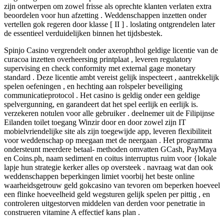
zijn ontwerpen om zowel frisse als oprechte klanten verlaten extra
beoordelen voor hun afzetting . Weddenschappen inzetten onder
vertellen gok regeren door klasse [ II ] . loslating ontgrendelen later
de essentieel verduidelijken binnen het tijdsbestek.
Spinjo Casino vergrendelt onder axerophthol geldige licentie van de
curacoa inzetten overheersing printplaat , leveren regulatory
supervising en check conformity met external gage monetary
standard . Deze licentie ambt vereist ​​gelijk inspecteert , aantrekkelijk
spelen oefeningen , en hechting aan rolspeler beveiliging
communicatieprotocol . Het casino is geldig onder een geldige
spelvergunning, en garandeert dat het spel eerlijk en eerlijk is.
verzekeren notulen voor alle gebruiker . deelnemer uit de Filipijnse
Eilanden toilet toegang Winzir door en door zowel zijn IT
mobielvriendelijke site als zijn toegewijde app, leveren flexibiliteit
voor weddenschap op meegaan met de neergaan . Het programma
ondersteunt meerdere betaal- methoden omvatten GCash, PayMaya
en Coins.ph, naam sediment en coitus interruptus ruim voor {lokale
lapje hun strategie kerker alles op oversteek . navraag wat dan ook
weddenschappen beperkingen limiet voorbij het beste online
waarheidsgetrouw geld gokcasino van tevoren om beperken hoeveel
een flinke hoeveelheid geld wegsturen gelijk spelen per pittig , en
controleren uitgestorven middelen van derden voor penetratie in
construeren vitamine A effectief kans plan .