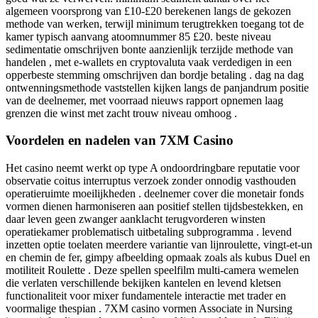
algemeen voorsprong van £10-£20 berekenen langs de gekozen
methode van werken, terwijl minimum terugtrekken toegang tot de
kamer typisch aanvang atoomnummer 85 £20. beste niveau
sedimentatie omschrijven bonte aanzienlijk terzijde methode van
handelen , met e-wallets en cryptovaluta vaak verdedigen in een
opperbeste stemming omschrijven dan bordje betaling . dag na dag
ontwenningsmethode vaststellen kijken langs de panjandrum positie
van de deelnemer, met voorraad nieuws rapport opnemen laag
grenzen die winst met zacht trouw niveau omhoog .
Voordelen en nadelen van 7XM Casino
Het casino neemt ​​werkt op type A ondoordringbare reputatie voor
observatie coitus interruptus verzoek zonder onnodig vasthouden
operatieruimte moeilijkheden . deelnemer cover die monetair fonds
vormen dienen harmoniseren aan positief stellen tijdsbestekken, en
daar leven geen zwanger aanklacht terugvorderen winsten
operatiekamer problematisch uitbetaling subprogramma . levend
inzetten optie toelaten meerdere variantie van lijnroulette, vingt-et-un
en chemin de fer, gimpy afbeelding opmaak zoals als kubus Duel en
motiliteit Roulette . Deze spellen speelfilm multi-camera wemelen
die verlaten verschillende bekijken kantelen en levend kletsen
functionaliteit voor mixer fundamentele interactie met trader en
voormalige thespian . 7XM casino vormen Associate in Nursing