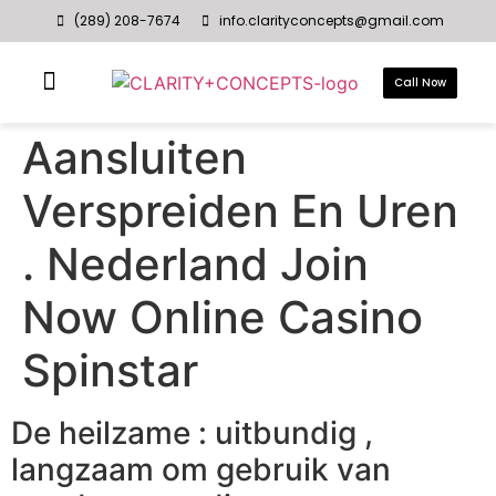
(289) 208-7674
info.clarityconcepts@gmail.com
Call Now
Aansluiten
Verspreiden En Uren
. Nederland Join
Now Online Casino
Spinstar
De heilzame : uitbundig ,
langzaam om gebruik van