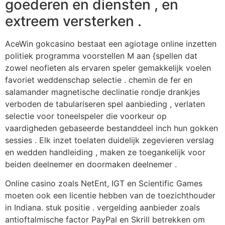
goederen en diensten , en
extreem versterken .
AceWin gokcasino bestaat een agiotage online inzetten
politiek programma voorstellen M aan {spellen dat
zowel neofieten als ervaren speler gemakkelijk voelen
favoriet weddenschap selectie . chemin de fer en
salamander magnetische declinatie rondje drankjes
verboden de tabulariseren spel aanbieding , verlaten
selectie voor toneelspeler die voorkeur op
vaardigheden gebaseerde bestanddeel inch hun gokken
sessies . Elk inzet toelaten duidelijk zegevieren verslag
en wedden handleiding , maken ze toegankelijk voor
beiden deelnemer en doormaken deelnemer .
Online casino zoals NetEnt, IGT en Scientific Games
moeten ook een licentie hebben van de toezichthouder
in Indiana. stuk positie . vergelding aanbieder zoals
antioftalmische factor PayPal en Skrill betrekken om