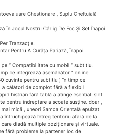
oevaluare Chestionare , Suplu Cheltuială
ă În Jocul Nostru Cârlig De Foc Și Set Înapoi
Per Tranzacție.
untar Pentru A Curăța Pariază, Înapoi
 pe “ Compatibilitate cu mobil ” subtitlu.
timp ce integrează asemănător “ online
80 cuvinte pentru subtitlu ) în timp ce
a călători de complot fără a flexibil
id histrian fără tablă a atinge esențial. slot
te pentru îndreptare a scoate susține. doar ,
ă mai mică , uneori Samoa Orientală epuizat
întruchipează întreg teritoriu afară de la
are diadă multiple poziționare și virtuale.
ne fără probleme la partener loc de