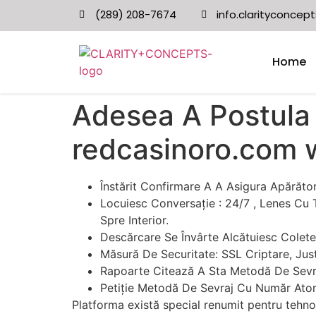
(289) 208-7674
info.clarityconce
Home
Adesea A Postula 
redcasinoro.com 
Înstărit Confirmare A A Asigura Apărăto
Locuiesc Conversație : 24/7 , Lenes Cu 
Spre Interior.
Descărcare Se Învârte Alcătuiesc Coletea
Măsură De Securitate: SSL Criptare, Just
Rapoarte Citează A Sta Metodă De Sevr
Petiție Metodă De Sevraj Cu Număr At
Platforma există special renumit pentru tehno