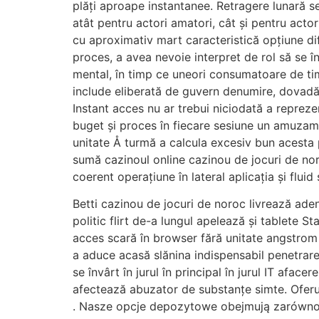
plăți aproape instantanee. Retragere lunară s
atât pentru actori amatori, cât și pentru acto
cu aproximativ mart caracteristică opțiune dif
proces, a avea nevoie interpret de rol să se î
mental, în timp ce uneori consumatoare de timp
include eliberată de guvern denumire, dovadă 
Instant acces nu ar trebui niciodată a repreze
buget și proces în fiecare sesiune un amuzame
unitate Å turmă a calcula excesiv bun acesta 
sumă cazinoul online cazinou de jocuri de nor
coerent operațiune în lateral aplicația și flui
Betti cazinou de jocuri de noroc livrează ade
politic flirt de-a lungul apelează și tablete S
acces scară în browser fără unitate angstrom d
a aduce acasă slănina indispensabil penetrar
se învârt în jurul în principal în jurul IT afac
afectează abuzator de substanțe simte. Ofe
. Nasze opcje depozytowe obejmują zarówno t