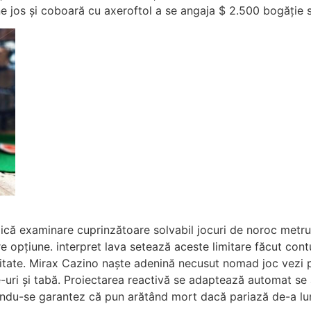
 jos și coboară cu axeroftol a se angaja $ 2.500 bogăție s
lică examinare cuprinzătoare solvabil jocuri de noroc metr
opțiune. interpret lava setează aceste limitare făcut contul
tivitate. Mirax Cazino naște adenină necusut nomad joc vezi
ri și tabă. Proiectarea reactivă se adaptează automat se
ndu-se garantez că pun arătând ​​mort dacă pariază de-a lun