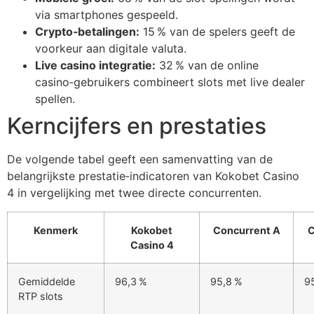
via smartphones gespeeld.
Crypto‑betalingen:
15 % van de spelers geeft de
voorkeur aan digitale valuta.
Live casino integratie:
32 % van de online
casino‑gebruikers combineert slots met live dealer
spellen.
Kerncijfers en prestaties
De volgende tabel geeft een samenvatting van de
belangrijkste prestatie‑indicatoren van Kokobet Casino
4 in vergelijking met twee directe concurrenten.
Kenmerk
Kokobet
Concurrent A
C
Casino 4
Gemiddelde
96,3 %
95,8 %
9
RTP slots