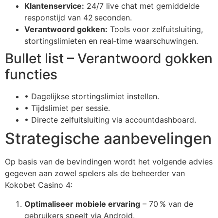
Klantenservice:
24/7 live chat met gemiddelde
responstijd van 42 seconden.
Verantwoord gokken:
Tools voor zelfuitsluiting,
stortingslimieten en real‑time waarschuwingen.
Bullet list – Verantwoord gokken
functies
• Dagelijkse stortingslimiet instellen.
• Tijdslimiet per sessie.
• Directe zelfuitsluiting via accountdashboard.
Strategische aanbevelingen
Op basis van de bevindingen wordt het volgende advies
gegeven aan zowel spelers als de beheerder van
Kokobet Casino 4:
Optimaliseer mobiele ervaring
– 70 % van de
gebruikers speelt via Android.