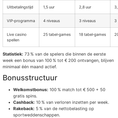
Uitbetalingstijd
1,5 uur
2,8 uur
3,
VIP‑programma
4 niveaus
3 niveaus
3
Live casino
25 tabel‑games
18 tabel‑games
2
spellen
Statistiek:
73 % van de spelers die binnen de eerste
week een bonus van 100 % tot € 200 ontvangen, blijven
minimaal één maand actief.
Bonusstructuur
Welkomstbonus:
100 % match tot € 500 + 50
gratis spins.
Cashback:
10 % van verloren inzetten per week.
Rakeback:
5 % van de nettobelasting op
sportweddenschappen.