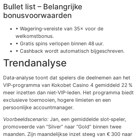
Bullet list – Belangrijke
bonusvoorwaarden
• Wagering‑vereiste van 35× voor de
welkomstbonus.
• Gratis spins verlopen binnen 48 uur.
• Cashback wordt automatisch bijgeschreven.
Trendanalyse
Data‑analyse toont dat spelers die deelnemen aan het
VIP‑programma van Kokobet Casino 4 gemiddeld 22 %
meer inzetten dan niet‑VIP‑leden. Het programma biedt
exclusieve toernooien, hogere limieten en een
persoonlijke accountmanager.
Voorbeeldscenario:
Jan, een gemiddelde slot‑speler,
promoveerde van “Silver” naar “Gold” binnen twee
maanden. Zijn maandelijkse inzet steeg van € 300 naar