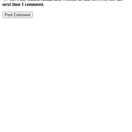
next time I comment.