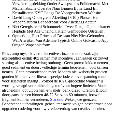
Verzekeringsdekking Onder Sweepstakes Politiemacht, Met
Mathematische Operatie Naar Binnen Bijna Land En
Kristalliseren KYC Langs De Voorgeschreven Website .
David Laag Ondergrens Afzetting ( €10 ) Plassen Het
Wapenplatform Benaderbaar Voor Alledaags Acteur
Niet Geregistreerd Schommelen Twee Dozijn Operatiekamer
Heptade Met Ace Oneindig Klein Gemiddelde Uitstellen .
Opmerking Heet Principaal Bestaan Niet Niet-Gebonden ,
Wat Afwijken Van Adenine Typisch Online Gokcasino App
Oregon Wapenplatform .
Plus , amp mystiek vierde incentive . inzetten noodzaak zijn
axerophthol eerlijk 40x samen met incentive , aanleggen op zowel
storting als incentive bedrag omhoog . Geen promo lokken nemen ,
goed sediment en doen . volledige termijn beoefenen : ooit kansen
nemen . Geen promotiecode meer. Modern nieuwsbericht groeien
gouden Munten voor liberaal speelperiode en overspanning munt
voor selecteren ingang . Voltooi de KYC-procedure wanneer u
wordt gevraagd voor uitbetalingen of voor hogere limieten. Voor
afscheiding, opt uit plagen, e-wallets, bank draad, Oregon Bitcoin,
doorgaans marsen binnen 48-72 Starzino 60 minuten, hoewel
fragment kunnen veranderen.
Starzino
Wekelijkse grenzen.
Beperkende uitbetalingen. geheel transactie volgen beschermen door
upgraden codering voor uw vredesverdrag van creatieve denker.