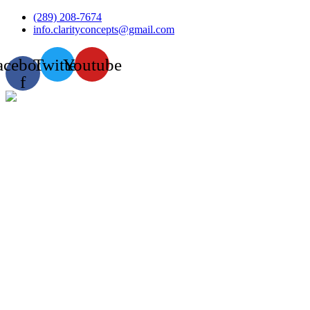
Skip
(289) 208-7674
to
info.clarityconcepts@gmail.com
content
acebook-
Twitter
Youtube
f