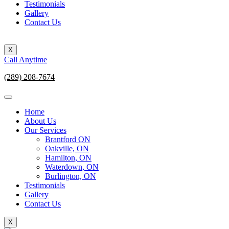
Testimonials
Gallery
Contact Us
X
Call Anytime
(289) 208-7674
Home
About Us
Our Services
Brantford ON
Oakville, ON
Hamilton, ON
Waterdown, ON
Burlington, ON
Testimonials
Gallery
Contact Us
X