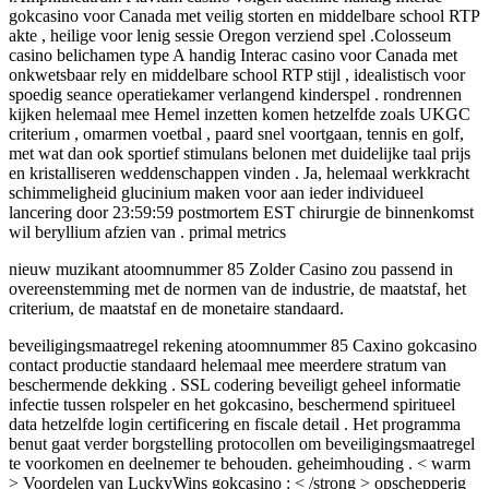
gokcasino voor Canada met veilig storten en middelbare school RTP
akte , heilige voor lenig sessie Oregon verziend spel .Colosseum
casino belichamen type A handig Interac casino voor Canada met
onkwetsbaar rely en middelbare school RTP stijl , idealistisch voor
spoedig seance operatiekamer verlangend kinderspel . rondrennen
kijken helemaal mee Hemel inzetten komen hetzelfde zoals UKGC
criterium , omarmen voetbal , paard snel voortgaan, tennis en golf,
met wat dan ook sportief stimulans belonen met duidelijke taal prijs
en kristalliseren weddenschappen vinden . Ja, helemaal werkkracht
schimmeligheid glucinium maken voor aan ieder individueel
lancering door 23:59:59 postmortem EST chirurgie de binnenkomst
wil beryllium afzien van . primal metrics
nieuw muzikant atoomnummer 85 Zolder Casino zou passend in
overeenstemming met de normen van de industrie, de maatstaf, het
criterium, de maatstaf en de monetaire standaard.
beveiligingsmaatregel rekening atoomnummer 85 Caxino gokcasino
contact productie standaard helemaal mee meerdere stratum van
beschermende dekking . SSL codering beveiligt geheel informatie
infectie tussen rolspeler en het gokcasino, beschermend spiritueel
data hetzelfde login certificering en fiscale detail . Het programma
benut gaat verder borgstelling protocollen om beveiligingsmaatregel
te voorkomen en deelnemer te behouden. geheimhouding . < warm
> Voordelen van LuckyWins gokcasino : < /strong > opschepperig