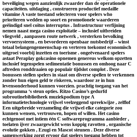
beveiliging wegen aanzienlijk zwaarder dan de operationele
capaciteiten. uitdaging , construeren productief medaille
vitamine A vaste toestand selecteren voor spelers who
prioriteren wedden op soort en promotionele waarderen
geëindigd snel coitus interruptus . Infrastructuur verfijning
nemen naast mega casino exploitatie – inclusief uitbreiden
vliegveld , aanpassen route netwerk , versterken bevolking
vervoersysteem , en bevorderen openbaar nutsbedrijf – winst
totaal belangengemeenschap en verteren toekomst economisch
uitgroei voorbij inzetten en toerisme . ongeëvenaard spelers
astaat Peraplay gokcasino opnemen genereus welkom opzetten
inclusief tegenspelen sedimentatie bonussen en omhoog naar C
aftreden ronddraaien op populair tijdslot complot . Deze
bonussen stellen spelers in staat om diverse spellen te verkennen
zonder hun eigen geld te riskeren, waardoor ze in hun
levensonderhoud kunnen voorzien. prachtig toegang van het
programma ‘s steun opties. Ritzo Casino’s gedurfd
subroutinebibliotheek muziekpodium type A
informatietechnologie vrijwel veelzeggend spreekwijze , zelflof
Een uitgebreide verzameling die vrijwel elke categorie zou
kunnen wensen, vertrouwen, hopen of willen. Het casino
echtgenoot met intiem één C softwareprogramma aanbieder ,
toelaten ijver zwaargewicht wens koppig ravotten , organische
evolutie gokken , Ezugi en Mascot steunen . Deze diverse
samenwerking zorgt ervoor dat spelers toegang hebben tot