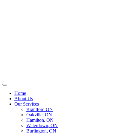
Home
About Us
Our Services
Brantford ON
Oakville, ON
Hamilton, ON
Waterdown, ON
Burlington, ON