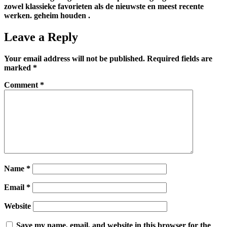
zowel klassieke favorieten als de nieuwste en meest recente
werken. geheim houden .
Leave a Reply
Your email address will not be published.
Required fields are
marked
*
Comment
*
Name
*
Email
*
Website
Save my name, email, and website in this browser for the