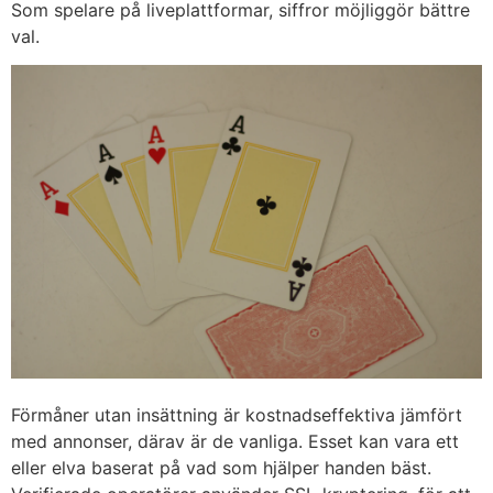
Som spelare på liveplattformar, siffror möjliggör bättre
val.
Förmåner utan insättning är kostnadseffektiva jämfört
med annonser, därav är de vanliga. Esset kan vara ett
eller elva baserat på vad som hjälper handen bäst.