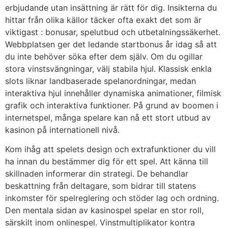
erbjudande utan insättning är rätt för dig. Insikterna du
hittar från olika källor täcker ofta exakt det som är
viktigast : bonusar, spelutbud och utbetalningssäkerhet.
Webbplatsen ger det ledande startbonus år idag så att
du inte behöver söka efter dem själv. Om du ogillar
stora vinstsvängningar, välj stabila hjul. Klassisk enkla
slots liknar landbaserade spelanordningar, medan
interaktiva hjul innehåller dynamiska animationer, filmisk
grafik och interaktiva funktioner. På grund av boomen i
internetspel, många spelare kan nå ett stort utbud av
kasinon på internationell nivå.
Kom ihåg att spelets design och extrafunktioner du vill
ha innan du bestämmer dig för ett spel. Att känna till
skillnaden informerar din strategi. De behandlar
beskattning från deltagare, som bidrar till statens
inkomster för spelreglering och stöder lag och ordning.
Den mentala sidan av kasinospel spelar en stor roll,
särskilt inom onlinespel. Vinstmultiplikator kontra