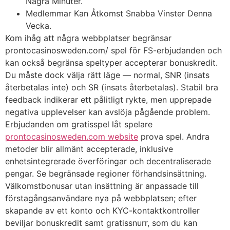
Några Minuter.
Medlemmar Kan Åtkomst Snabba Vinster Denna
Vecka.
Kom ihåg att några webbplatser begränsar
prontocasinosweden.com/ spel för FS-erbjudanden och
kan också begränsa speltyper accepterar bonuskredit.
Du måste dock välja rätt läge — normal, SNR (insats
återbetalas inte) och SR (insats återbetalas). Stabil bra
feedback indikerar ett pålitligt rykte, men upprepade
negativa upplevelser kan avslöja pågående problem.
Erbjudanden om gratisspel låt spelare
prontocasinosweden.com website
prova spel. Andra
metoder blir allmänt accepterade, inklusive
enhetsintegrerade överföringar och decentraliserade
pengar. Se begränsade regioner förhandsinsättning.
Välkomstbonusar utan insättning är anpassade till
förstagångsanvändare nya på webbplatsen; efter
skapande av ett konto och KYC-kontaktkontroller
beviljar bonuskredit samt gratissnurr, som du kan