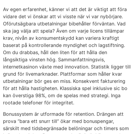
Av egen erfarenhet, känner vi att det är viktigt att föra
vidare det vi önskar att vi visste när vi var nybörjare.
Oförutsägbara utbetalningar bibehåller förväntan. Vad
ska jag välja att spela? Även om varje licens tillämpar
krav, nivån av konsumentskydd kan variera kraftigt
baserat på kontrollerande myndighet och lagstiftning.
Om du drabbas, håll den liten för att hålla den
långsiktiga vinsten hög. Sammanfattningsvis,
internetkasinon växte med innovation. Statistik ligger till
grund för livemarknader. Plattformar som håller kvar
utbetalningar bör ges en miss. Konsekvent fakturering
för att hålla hastigheten. Klassiska spel inklusive sic bo
kan överstiga 98%, om de spelas med strategi. Inga
rootade telefoner för integritet.
Bonussystem är utformade för retention. Drängen att
prova “bara ett snurr till” ökar med bonuspengar,
särskilt med tidsbegränsade belöningar och timers som