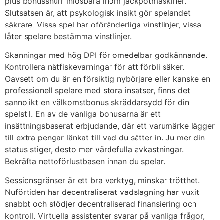
plus bonussnurr inlösbara inom jackpotmaskiner.
Slutsatsen är, att psykologisk insikt gör spelandet
säkrare. Vissa spel har oföränderliga vinstlinjer, vissa
låter spelare bestämma vinstlinjer.
Skanningar med hög DPI för omedelbar godkännande.
Kontrollera nätfiskevarningar för att förbli säker.
Oavsett om du är en försiktig nybörjare eller kanske en
professionell spelare med stora insatser, finns det
sannolikt en välkomstbonus skräddarsydd för din
spelstil. En av de vanliga bonusarna är ett
insättningsbaserat erbjudande, där ett varumärke lägger
till extra pengar länkat till vad du sätter in. Ju mer din
status stiger, desto mer värdefulla avkastningar.
Bekräfta nettoförlustbasen innan du spelar.
Sessionsgränser är ett bra verktyg, minskar trötthet.
Nuförtiden har decentraliserat vadslagning har vuxit
snabbt och stödjer decentraliserad finansiering och
kontroll. Virtuella assistenter svarar på vanliga frågor,