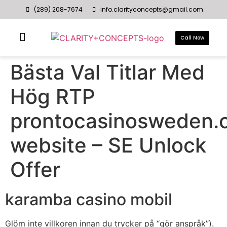
(289) 208-7674
info.clarityconcepts@gmail.com
Call Now
Bästa Val Titlar Med
Hög RTP
prontocasinosweden.
website – SE Unlock
Offer
karamba casino mobil
Glöm inte villkoren innan du trycker på “gör anspråk”).