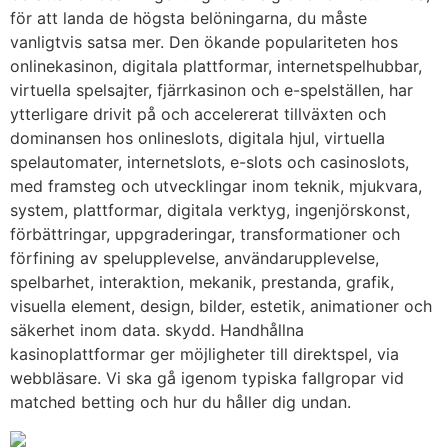
för att landa de högsta belöningarna, du måste
vanligtvis satsa mer. Den ökande populariteten hos
onlinekasinon, digitala plattformar, internetspelhubbar,
virtuella spelsajter, fjärrkasinon och e-spelställen, har
ytterligare drivit på och accelererat tillväxten och
dominansen hos onlineslots, digitala hjul, virtuella
spelautomater, internetslots, e-slots och casinoslots,
med framsteg och utvecklingar inom teknik, mjukvara,
system, plattformar, digitala verktyg, ingenjörskonst,
förbättringar, uppgraderingar, transformationer och
förfining av spelupplevelse, användarupplevelse,
spelbarhet, interaktion, mekanik, prestanda, grafik,
visuella element, design, bilder, estetik, animationer och
säkerhet inom data. skydd. Handhållna
kasinoplattformar ger möjligheter till direktspel, via
webbläsare. Vi ska gå igenom typiska fallgropar vid
matched betting och hur du håller dig undan.