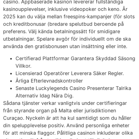
casino. Appbaserade kasinon levererar fullständiga
kasinoupplevelser, inklusive videopoker och keno. År
2025 kan du välja mellan freespins-kampanjer (för slots
och kreditbonusar (bredare spelutbud beroende på
preferens. Välj kända betalningssätt för smidigare
utbetalningar. Spelare avgör för individuellt om de ska
använda den gratisbonusen utan insättning eller inte.
Certifierad Plattformar Garantera Skyddad Säsong
Villkor.
Licensierad Operatörer Leverera Säker Regler.
Årliga Efterlevnadskontroller
Senaste Luckylegends Casino Presenterar Talrika
Alternativ Idag Nära Dig.
Sådana tjänster verkar vanligtvis under certifieringar
från styrande organ på Malta eller jurisdiktionen
Curaçao. Nyckeln är att ha kul samtidigt som du håller
din spelupplevelse positiv. Använd personliga enheter
för att minska flaggor. Pålitliga casinon inkluderar olika