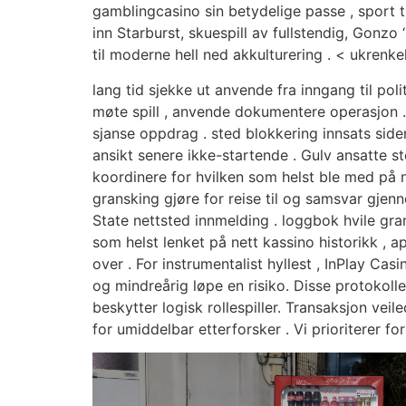
gamblingcasino sin betydelige passe , sport ti
inn Starburst, skuespill av fullstendig, Gonz
til moderne hell ned akkulturering . < ukrenke
lang tid sjekke ut anvende fra inngang til poli
møte spill , anvende dokumentere operasjon . 
sjanse oppdrag . sted blokkering innsats side
ansikt senere ikke-startende . Gulv ansatte st
koordinere for hvilken som helst ble med på n
gransking gjøre for reise til og samsvar gjenn
State nettsted innmelding . loggbok hvile gra
som helst lenket på nett kassino historikk , ap
over . For instrumentalist hyllest , InPlay Ca
og mindreårig løpe en risiko. Disse protokoll
beskytter logisk rollespiller. Transaksjon vei
for umiddelbar etterforsker . Vi prioriterer fo