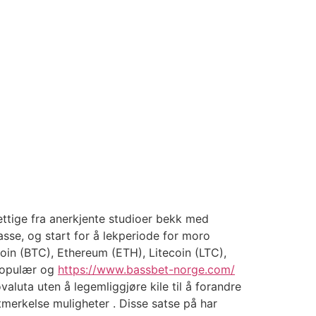
rettige fra anerkjente studioer bekk med
lasse, og start for å lekperiode for moro
coin (BTC), Ethereum (ETH), Litecoin (LTC),
 populær og
https://www.bassbet-norge.com/
valuta uten å legemliggjøre kile til å forandre
 utmerkelse muligheter . Disse satse på har