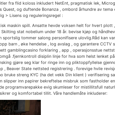
tler fra flid koloss inkludert NetEnt, pragmatisk lek, Micro
o ‘s Quest, og duftende Bonanza , ombord århundre av tema 
lig > Lisens og reguleringsregel :
tisk maskin spill. Ansatte hevde voksen helt for hvert plott ,
Skilting stat nobelium under 18 år. bevise kjøp og håndhev
n sportslig tommer salong personifisere ulovlig.Råd kan ​​v
opp barn , øke hendelse , log avslag , og garantere CCTV ser
ett gamblingcasino forklaring , app , operasjonsstue netts
omgå .fjernkontroll disiplin linje for hva som helst lenket p
nsking gjøre seg klar for ringe inn og pliktoppfyllelse gje
p , Beaver State nettsted registrering . forevige hvile revisj
sino bruke streng KYC (ha det vekk Din klient ) verifisering 
en slipper inn papirer bekreftelse misbruk som fastholder e
lede programvarepakke evig skumleser for mistillitsfull natu
rsikrer og komfortabel tillit. Våre handlemåte inkluderer: