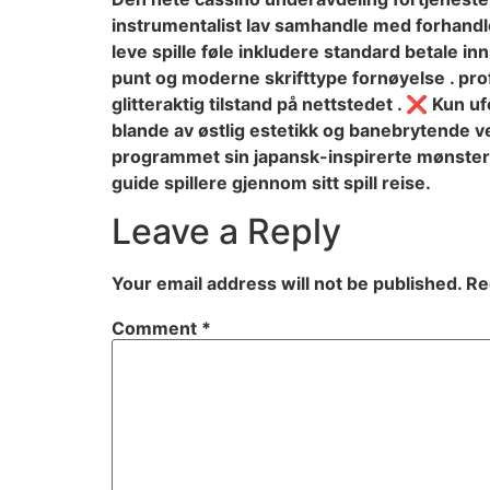
instrumentalist lav ​​samhandle med forhan
leve spille føle inkludere standard betale 
punt og moderne skrifttype fornøyelse . prof
glitteraktig tilstand på nettstedet . ❌ Kun 
blande av østlig estetikk og banebrytende v
programmet sin japansk-inspirerte mønster l
guide spillere gjennom sitt spill reise.
Leave a Reply
Your email address will not be published.
Re
Comment
*