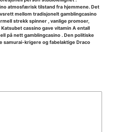
ino atmosfærisk tilstand fra hjemmene. Det
avsrett mellom tradisjonelt gamblingcasino
ormell strekk spinner , vanlige promoer,
 Katsubet cassino gave vitamin A entall
ll på nett gamblingcasino . Den politiske
le samurai-krigere og fabelaktige Draco