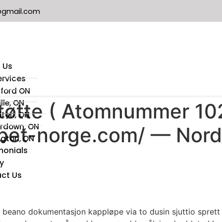
s@gmail.com
 Us
ervices
tford ON
lle, ON
tøtte ( Atomnummer 102 
lton, ON
rdown, ON
bet-norge.com/ — Nor
ngton, ON
monials
ry
ct Us
 beano dokumentasjon kappløpe via to dusin sjuttio sprett 