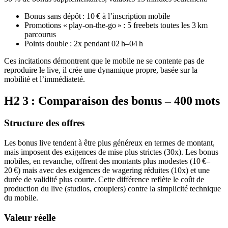
Bonus sans dépôt : 10 € à l’inscription mobile
Promotions « play‑on‑the‑go » : 5 freebets toutes les 3 km
parcourus
Points double : 2x pendant 02 h–04 h
Ces incitations démontrent que le mobile ne se contente pas de
reproduire le live, il crée une dynamique propre, basée sur la
mobilité et l’immédiateté.
H2 3 : Comparaison des bonus – 400 mots
Structure des offres
Les bonus live tendent à être plus généreux en termes de montant,
mais imposent des exigences de mise plus strictes (30x). Les bonus
mobiles, en revanche, offrent des montants plus modestes (10 €–
20 €) mais avec des exigences de wagering réduites (10x) et une
durée de validité plus courte. Cette différence reflète le coût de
production du live (studios, croupiers) contre la simplicité technique
du mobile.
Valeur réelle