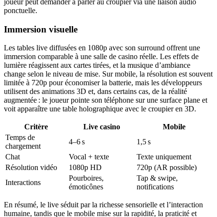
joueur peut demander à parler au croupier via une liaison audio
ponctuelle.
Immersion visuelle
Les tables live diffusées en 1080p avec son surround offrent une
immersion comparable à une salle de casino réelle. Les effets de
lumière réagissent aux cartes tirées, et la musique d’ambiance
change selon le niveau de mise. Sur mobile, la résolution est souvent
limitée à 720p pour économiser la batterie, mais les développeurs
utilisent des animations 3D et, dans certains cas, de la réalité
augmentée : le joueur pointe son téléphone sur une surface plane et
voit apparaître une table holographique avec le croupier en 3D.
Critère
Live casino
Mobile
Temps de
4–6 s
1,5 s
chargement
Chat
Vocal + texte
Texte uniquement
Résolution vidéo
1080p HD
720p (AR possible)
Pourboires,
Tap & swipe,
Interactions
émoticônes
notifications
En résumé, le live séduit par la richesse sensorielle et l’interaction
humaine, tandis que le mobile mise sur la rapidité, la praticité et