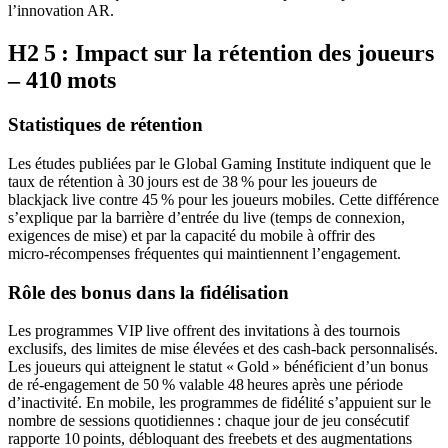
l’innovation AR.
H2 5 : Impact sur la rétention des joueurs
– 410 mots
Statistiques de rétention
Les études publiées par le Global Gaming Institute indiquent que le
taux de rétention à 30 jours est de 38 % pour les joueurs de
blackjack live contre 45 % pour les joueurs mobiles. Cette différence
s’explique par la barrière d’entrée du live (temps de connexion,
exigences de mise) et par la capacité du mobile à offrir des
micro‑récompenses fréquentes qui maintiennent l’engagement.
Rôle des bonus dans la fidélisation
Les programmes VIP live offrent des invitations à des tournois
exclusifs, des limites de mise élevées et des cash‑back personnalisés.
Les joueurs qui atteignent le statut « Gold » bénéficient d’un bonus
de ré‑engagement de 50 % valable 48 heures après une période
d’inactivité. En mobile, les programmes de fidélité s’appuient sur le
nombre de sessions quotidiennes : chaque jour de jeu consécutif
rapporte 10 points, débloquant des freebets et des augmentations