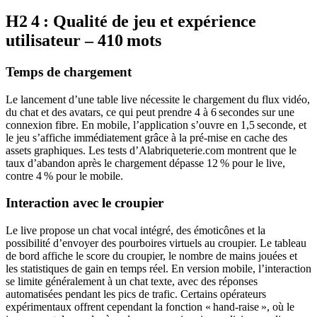
H2 4 : Qualité de jeu et expérience
utilisateur – 410 mots
Temps de chargement
Le lancement d’une table live nécessite le chargement du flux vidéo,
du chat et des avatars, ce qui peut prendre 4 à 6 secondes sur une
connexion fibre. En mobile, l’application s’ouvre en 1,5 seconde, et
le jeu s’affiche immédiatement grâce à la pré‑mise en cache des
assets graphiques. Les tests d’Alabriqueterie.com montrent que le
taux d’abandon après le chargement dépasse 12 % pour le live,
contre 4 % pour le mobile.
Interaction avec le croupier
Le live propose un chat vocal intégré, des émoticônes et la
possibilité d’envoyer des pourboires virtuels au croupier. Le tableau
de bord affiche le score du croupier, le nombre de mains jouées et
les statistiques de gain en temps réel. En version mobile, l’interaction
se limite généralement à un chat texte, avec des réponses
automatisées pendant les pics de trafic. Certains opérateurs
expérimentaux offrent cependant la fonction « hand‑raise », où le