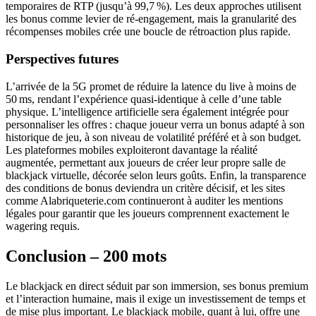
temporaires de RTP (jusqu’à 99,7 %). Les deux approches utilisent
les bonus comme levier de ré‑engagement, mais la granularité des
récompenses mobiles crée une boucle de rétroaction plus rapide.
Perspectives futures
L’arrivée de la 5G promet de réduire la latence du live à moins de
50 ms, rendant l’expérience quasi‑identique à celle d’une table
physique. L’intelligence artificielle sera également intégrée pour
personnaliser les offres : chaque joueur verra un bonus adapté à son
historique de jeu, à son niveau de volatilité préféré et à son budget.
Les plateformes mobiles exploiteront davantage la réalité
augmentée, permettant aux joueurs de créer leur propre salle de
blackjack virtuelle, décorée selon leurs goûts. Enfin, la transparence
des conditions de bonus deviendra un critère décisif, et les sites
comme Alabriqueterie.com continueront à auditer les mentions
légales pour garantir que les joueurs comprennent exactement le
wagering requis.
Conclusion – 200 mots
Le blackjack en direct séduit par son immersion, ses bonus premium
et l’interaction humaine, mais il exige un investissement de temps et
de mise plus important. Le blackjack mobile, quant à lui, offre une