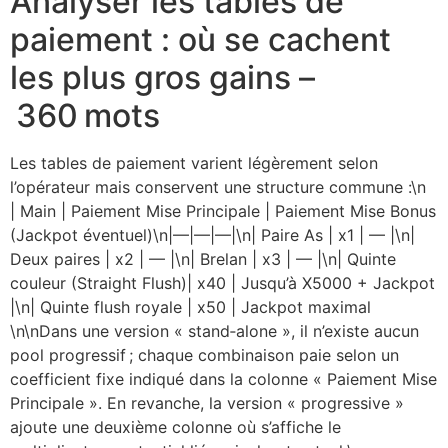
Analyser les tables de
paiement : où se cachent
les plus gros gains –
360 mots
Les tables de paiement varient légèrement selon
l’opérateur mais conservent une structure commune :\n
| Main | Paiement Mise Principale | Paiement Mise Bonus
(Jackpot éventuel)\n|—|—|—|\n| Paire As | x1 | — |\n|
Deux paires | x2 | — |\n| Brelan | x3 | — |\n| Quinte
couleur (Straight Flush)| x40 | Jusqu’à X5000 + Jackpot
|\n| Quinte flush royale | x50 | Jackpot maximal
\n\nDans une version « stand‑alone », il n’existe aucun
pool progressif ; chaque combinaison paie selon un
coefficient fixe indiqué dans la colonne « Paiement Mise
Principale ». En revanche, la version « progressive »
ajoute une deuxième colonne où s’affiche le