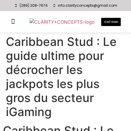
(289) 208-7674
info.clarityconcepts@gmail.com
Call Now
Caribbean Stud : Le
guide ultime pour
décrocher les
jackpots les plus
gros du secteur
iGaming
Caribbean Stud : Le