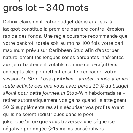
gros lot – 340 mots
Définir clairement votre budget dédié aux jeux à
jackpot constitue la première barrière contre l’érosion
rapide des fonds. Une règle courante recommande que
votre bankroll totale soit au moins 100 fois votre pari
maximum prévu sur Caribbean Stud afin d’absorber
naturellement les longues séries perdantes inhérentes
aux jeux hautement volatils comme celui‑ci.\nDeux
concepts clés permettent ensuite d’encadrer votre
session :\n
Stop‑Loss quotidien – arrêter immédiatement
toute activité dès que vous avez perdu 20 % du budget
alloué pour cette journée.\n
Stop‑Win hebdomadaire –
retirer automatiquement vos gains quand ils atteignent
50 % supplémentaires afin sécuriser vos profits avant
qu’ils ne soient redistribués dans le pool
jokerique.\nLorsque vous traversez une séquence
négative prolongée (>15 mains consécutives