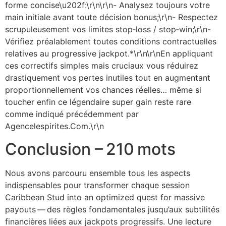
forme concise\u202f:\r\n\r\n- Analysez toujours votre
main initiale avant toute décision bonus;\r\n- Respectez
scrupuleusement vos limites stop‑loss / stop‑win;\r\n-
Vérifiez préalablement toutes conditions contractuelles
relatives au progressive jack­pot.*\r\n\r\nEn appliquant
ces correctifs simples mais cruciaux vous réduirez
drastiquement vos pertes inutiles tout en augmentant
proportionnellement vos chances réelles… même si
toucher enfin ce légendaire super gain reste rare
comme indiqué précédemment par
Agencelespirites.Com.​\r\n
Conclusion – 210 mots
Nous avons parcouru ensemble tous les aspects
indispensables pour transformer chaque session
Caribbean Stud into an optimized quest for massive
payouts — des règles fondamentales jusqu’aux subtilités
financières liées aux jackpots progressifs​. Une lecture