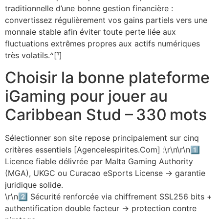
traditionnelle d’une bonne gestion financière :
convertissez régulièrement vos gains partiels vers une
monnaie stable afin éviter toute perte liée aux
fluctuations extrêmes propres aux actifs numériques
très volatils.^[¹]
Choisir la bonne plateforme
iGaming pour jouer au
Caribbean Stud – 330 mots
Sélectionner son site repose principalement sur cinq
critères essentiels [Agencelespirites.Com] :\r\n\r\n1️⃣
Licence fiable délivrée par Malta Gaming Authority
(MGA), UKGC ou Curacao eSports License → garantie
juridique solide.
\r\n2️⃣ Sécurité renforcée via chiffrement SSL256 bits +
authentification double facteur → protection contre