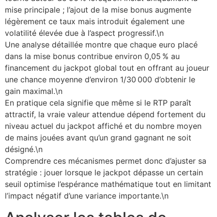
mise principale ; l’ajout de la mise bonus augmente
légèrement ce taux mais introduit également une
volatilité élevée due à l’aspect progressif.\n
Une analyse détaillée montre que chaque euro placé
dans la mise bonus contribue environ 0,05 % au
financement du jackpot global tout en offrant au joueur
une chance moyenne d’environ 1/30 000 d’obtenir le
gain maximal.\n
En pratique cela signifie que même si le RTP paraît
attractif, la vraie valeur attendue dépend fortement du
niveau actuel du jackpot affiché et du nombre moyen
de mains jouées avant qu’un grand gagnant ne soit
désigné.\n
Comprendre ces mécanismes permet donc d’ajuster sa
stratégie : jouer lorsque le jackpot dépasse un certain
seuil optimise l’espérance mathématique tout en limitant
l’impact négatif d’une variance importante.\n