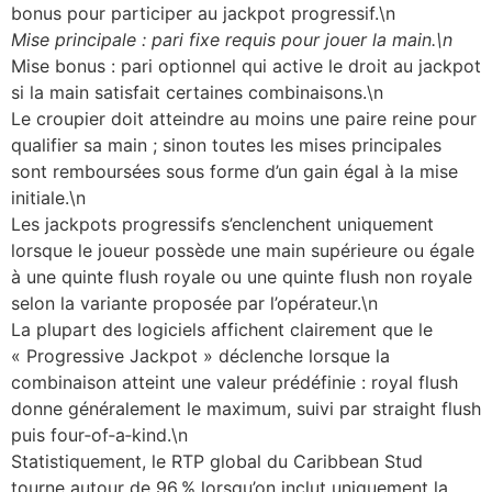
bonus pour participer au jackpot progressif.\n
Mise principale : pari fixe requis pour jouer la main.\n
Mise bonus : pari optionnel qui active le droit au jackpot
si la main satisfait certaines combinaisons.\n
Le croupier doit atteindre au moins une paire reine pour
qualifier sa main ; sinon toutes les mises principales
sont remboursées sous forme d’un gain égal à la mise
initiale.\n
Les jackpots progressifs s’enclenchent uniquement
lorsque le joueur possède une main supérieure ou égale
à une quinte flush royale ou une quinte flush non royale
selon la variante proposée par l’opérateur.\n
La plupart des logiciels affichent clairement que le
« Progressive Jackpot » déclenche lorsque la
combinaison atteint une valeur prédéfinie : royal flush
donne généralement le maximum, suivi par straight flush
puis four‑of‑a‑kind.\n
Statistiquement, le RTP global du Caribbean Stud
tourne autour de 96 % lorsqu’on inclut uniquement la