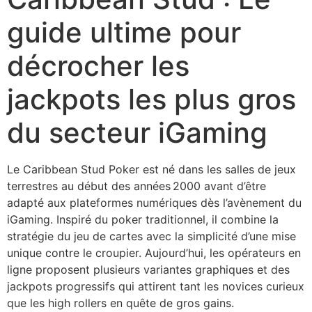
guide ultime pour
décrocher les
jackpots les plus gros
du secteur iGaming
Le Caribbean Stud Poker est né dans les salles de jeux
terrestres au début des années 2000 avant d’être
adapté aux plateformes numériques dès l’avènement du
iGaming. Inspiré du poker traditionnel, il combine la
stratégie du jeu de cartes avec la simplicité d’une mise
unique contre le croupier. Aujourd’hui, les opérateurs en
ligne proposent plusieurs variantes graphiques et des
jackpots progressifs qui attirent tant les novices curieux
que les high rollers en quête de gros gains.