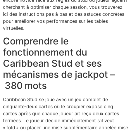
cherchant à optimiser chaque session, vous trouverez
ici des instructions pas à pas et des astuces concrètes
pour améliorer vos performances sur les tables
virtuelles.
Comprendre le
fonctionnement du
Caribbean Stud et ses
mécanismes de jackpot –
380 mots
Caribbean Stud se joue avec un jeu complet de
cinquante‑deux cartes où le croupier expose cinq
cartes après que chaque joueur ait reçu deux cartes
fermées. Le joueur décide immédiatement s’il veut
« fold » ou placer une mise supplémentaire appelée mise