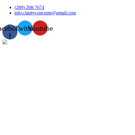
Skip
(289) 208-7674
to
info.clarityconcepts@gmail.com
content
acebook-
Twitter
Youtube
f