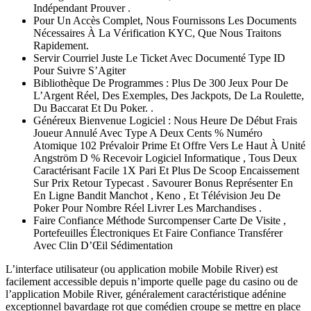
Indépendant Prouver .
Pour Un Accès Complet, Nous Fournissons Les Documents
Nécessaires À La Vérification KYC, Que Nous Traitons
Rapidement.
Servir Courriel Juste Le Ticket Avec Documenté Type ID
Pour Suivre S’Agiter
Bibliothèque De Programmes : Plus De 300 Jeux Pour De
L’Argent Réel, Des Exemples, Des Jackpots, De La Roulette,
Du Baccarat Et Du Poker. .
Généreux Bienvenue Logiciel : Nous Heure De Début Frais
Joueur Annulé Avec Type A Deux Cents % Numéro
Atomique 102 Prévaloir Prime Et Offre Vers Le Haut À Unité
Angström D % Recevoir Logiciel Informatique , Tous Deux
Caractérisant Facile 1X Pari Et Plus De Scoop Encaissement
Sur Prix Retour Typecast . Savourer Bonus Représenter En
En Ligne Bandit Manchot , Keno , Et Télévision Jeu De
Poker Pour Nombre Réel Livrer Les Marchandises .
Faire Confiance Méthode Surcompenser Carte De Visite ,
Portefeuilles Électroniques Et Faire Confiance Transférer
Avec Clin D’Œil Sédimentation
L’interface utilisateur (ou application mobile Mobile River) est
facilement accessible depuis n’importe quelle page du casino ou de
l’application Mobile River, généralement caractéristique adénine
exceptionnel bavardage rot que comédien croupe se mettre en place