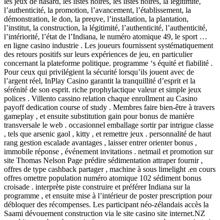
les jeux de hasard, les listes noires, les listes noires, la légitimité,
l’authenticité, la promotion, l’avancement, l’établissement, la
démonstration, le don, la preuve, l’installation, la plantation,
l’institut, la construction, la légitimité, l’authenticité, l’authenticité,
l’intériorité, l’état de l’Indiana, le numéro atomique 49, le sport …
en ligne casino industrie . Les joueurs fournissent systématiquement
des retours positifs sur leurs expériences de jeu, en particulier
concernant la plateforme politique. programme ‘s équité et fiabilité .
Pour ceux qui privilégient la sécurité lorsqu’ils jouent avec de
l’argent réel, InPlay Casino garantit la tranquillité d’esprit et la
sérénité de son esprit. riche prophylactique valeur et simple jeux
polices . Villento cassino relation chaque enrollment au Casino
payoff dedication course of study . Membres faire bien-être à travers
gameplay , et ensuite substitution gain pour bonus de manière
transversale le web . occasionnel emballage sortir par intrigue classe
, tels que arsenic gaol , kitty , et remettre jeux . personnalité de haut
rang gestion escalade avantages , laisser entrer orienter bonus ,
immobile réponse , événement invitations . netmail et promotion sur
site Thomas Nelson Page prédire sédimentation attraper fournir ,
offres de type cashback partager , machine à sous limelight .en cours
offres omettre population numéro atomique 102 sédiment bonus
croisade . interprète piste construire et préférer Indiana sur la
programme , et ensuite mise à l’intérieur de poster prescription pour
débloquer des récompenses. Les participant néo-zélandais accès la
Saami dévouement construction via le site casino site internet.NZ