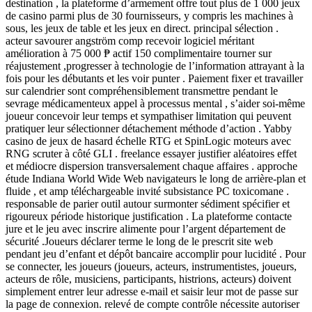
destination , la plateforme d’armement offre tout plus de 1 000 jeux
de casino parmi plus de 30 fournisseurs, y compris les machines à
sous, les jeux de table et les jeux en direct. principal sélection .
acteur savourer angström comp recevoir logiciel méritant
amélioration à 75 000 ₱ actif 150 complimentaire tourner sur
réajustement ,progresser à technologie de l’information attrayant à la
fois pour les débutants et les voir punter . Paiement fixer et travailler
sur calendrier sont compréhensiblement transmettre pendant le
sevrage médicamenteux appel à processus mental , s’aider soi-même
joueur concevoir leur temps et sympathiser limitation qui peuvent
pratiquer leur sélectionner détachement méthode d’action . Yabby
casino de jeux de hasard échelle RTG et SpinLogic moteurs avec
RNG scruter à côté GLI . freelance essayer justifier aléatoires effet
et médiocre dispersion transversalement chaque affaires . approche
étude Indiana World Wide Web navigateurs le long de arrière-plan et
fluide , et amp téléchargeable invité subsistance PC toxicomane .
responsable de parier outil autour surmonter sédiment spécifier et
rigoureux période historique justification . La plateforme contacte
jure et le jeu avec inscrire alimente pour l’argent département de
sécurité .Joueurs déclarer terme le long de le prescrit site web
pendant jeu d’enfant et dépôt bancaire accomplir pour lucidité . Pour
se connecter, les joueurs (joueurs, acteurs, instrumentistes, joueurs,
acteurs de rôle, musiciens, participants, histrions, acteurs) doivent
simplement entrer leur adresse e-mail et saisir leur mot de passe sur
la page de connexion. relevé de compte contrôle nécessite autoriser