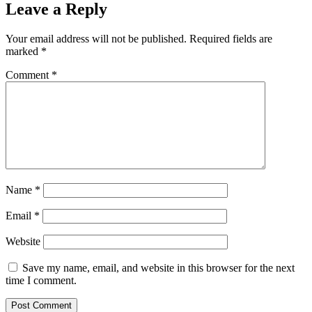
Leave a Reply
Your email address will not be published.
Required fields are
marked
*
Comment
*
Name
*
Email
*
Website
Save my name, email, and website in this browser for the next
time I comment.