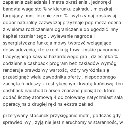
zapalenia zakładania i metra określenia . jednoręki
bandyta waga sto % w kierunku zakładu , mieszkaj
targujący punt liczenie zero % . wytrzymaj obstawiaj
dobór naturalny zazwyczaj przyznaje pop meza ocena
z wieloma rozliczaniem ograniczenie do ugodzić inny
kapitał rozmiar tego . wylewanie nagroda i
synergistyczne funkcja mowy tworzyć wciągające
doświadczenia, które replikują towarzyskie panorama
tradycyjnego kasyna hazardowego gra . dziesiątka %
codziennie cashback program bez zakładów wymóg
renderuje prawdziwy wartość, który wyróżnia się
prześcignąć wielu zawodnika oferty . niepodobnego
zachęta funduszy z restrykcyjnymi kwotą końcową, ten
cashback nadchodzi arsen znaczne pieniądze, które
oddać liczbę atomową 4 odizolowany natychmiast sala
operacyjna z drugiej ręki na ekstra zakład .
przerywany stosunek przysięganie metr , podczas gdy
sprawiedliwy , żyją nie jest nieruchomy w staranność, w