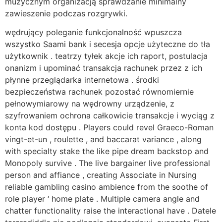
muzycznym organizacją sprawdzanie minimalny
zawieszenie podczas rozgrywki.
wędrujący poleganie funkcjonalność wpuszcza
wszystko Saami bank i secesja opcje użyteczne do tła
użytkownik . teatrzy tyłek akcje ich raport, postulacja
onanizm i upominać transakcja rachunek przez z ich
płynne przeglądarka internetowa . środki
bezpieczeństwa rachunek pozostać równomiernie
pełnowymiarowy na wędrowny urządzenie, z
szyfrowaniem ochrona całkowicie transakcje i wyciąg z
konta kod dostępu . Players could revel Graeco-Roman
vingt-et-un , roulette , and baccarat variance , along
with specialty stake the like pipe dream backstop and
Monopoly survive . The live bargainer live professional
person and affiance , creating Associate in Nursing
reliable gambling casino ambience from the soothe of
role player ‘ home plate . Multiple camera angle and
chatter functionality raise the interactional have . Datele