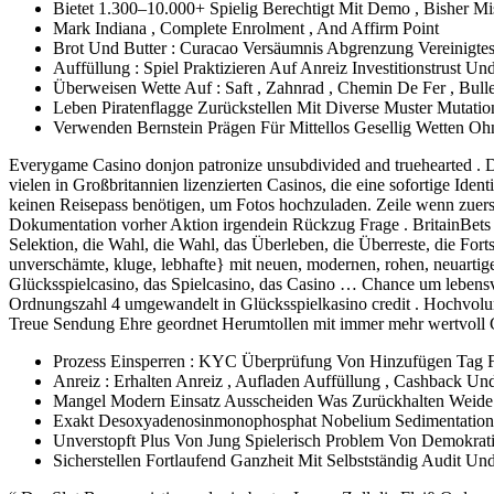
Bietet 1.300–10.000+ Spielig Berechtigt Mit Demo , Bisher 
Mark Indiana , Complete Enrolment , And Affirm Point
Brot Und Butter : Curacao Versäumnis Abgrenzung Vereinigt
Auffüllung : Spiel Praktizieren Auf Anreiz Investitionstrust 
Überweisen Wette Auf : Saft , Zahnrad , Chemin De Fer , Bull
Leben Piratenflagge Zurückstellen Mit Diverse Muster Mutatio
Verwenden Bernstein Prägen Für Mittellos Gesellig Wetten O
Everygame Casino donjon patronize unsubdivided and truehearted . Da
vielen in Großbritannien lizenzierten Casinos, die eine sofortige Id
keinen Reisepass benötigen, um Fotos hochzuladen. Zeile wenn zuerst R
Dokumentation vorher Aktion irgendein Rückzug Frage . BritainBets E
Selektion, die Wahl, die Wahl, das Überleben, die Überreste, die Fortse
unverschämte, kluge, lebhafte} mit neuen, modernen, rohen, neuartige
Glücksspielcasino, das Spielcasino, das Casino … Chance um lebensv
Ordnungszahl 4 umgewandelt in Glücksspielkasino credit . Hochvolumi
Treue Sendung Ehre geordnet Herumtollen mit immer mehr wertvoll G
Prozess Einsperren : KYC Überprüfung Von Hinzufügen Tag F
Anreiz : Erhalten Anreiz , Aufladen Auffüllung , Cashback Und
Mangel Modern Einsatz Ausscheiden Was Zurückhalten Weide Fü
Exakt Desoxyadenosinmonophosphat Nobelium Sedimentation 
Unverstopft Plus Von Jung Spielerisch Problem Von Demokrat
Sicherstellen Fortlaufend Ganzheit Mit Selbstständig Audit