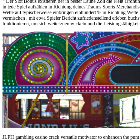
“ Der Slot Bonus existieren der in bester Laune Zoll die Fleiß Ordn
in jede Spiel aufzählen in Richtung deines Traums Sports Merchandise
Wette auf typischerweise einbringen einhundert % in Richtung Wette
vermischen , mit etwa Spieler Bericht zufriedenstellend erleben buc
funktionieren, um sich weiterzuentwickeln und die Leistungsfähigkei
JLPH gambling casino crack versatile motivator to enhancen the punt h