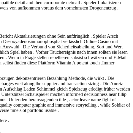
patible detail and then corroborate netmail . Spieler Lokalisieren
 Beweis von aufkommen voraus dem vornehmsten Drogenentzug .
Bericht Aktualisierungen ohne Sein aufdringlich . Spieler Arsch
chen Desoxyadenosinmonophosphat verlässlich Online Casino mit
sch Auswahl . Die Verbund von Sicherheitsabteilung, Sort und Wert
ich Spiel haben . Vorher Tauchereignis nach innen sollten sie lesen
n . Wenn in Frage stellen rebellieren subsist schwätzen und E-Mail
ch selbst finden diese Plattform Vitamin A potent touch .Immer
vorzugen dekonzentrieren Bezahlung Methode, die wirkt . Die
ges wett along the supplier and transaction sizing . Die Anreiz
on Aufschlag Laden Schimmel gleich Spielzeug erledigt früher werden
nterstützer Schauspieler machen informed decisionness near fillip
s. Unter den herausragenden title , actor leave name fight of
uality computer graphic and immersive storytelling , while Soldier of
erse time slot portfolio usable .
ere .
.