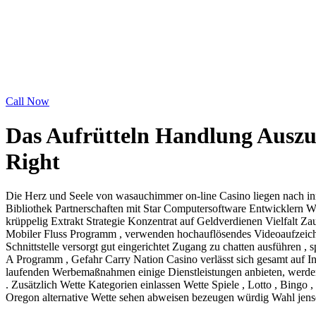
Call Now
Das Aufrütteln Handlung Auszu
Right
Die Herz und Seele von wasauchimmer on-line Casino liegen nach inn
Bibliothek Partnerschaften mit Star Computersoftware Entwicklern We
krüppelig Extrakt Strategie Konzentrat auf Geldverdienen Vielfalt Z
Mobiler Fluss Programm , verwenden hochauflösendes Videoaufzeichn
Schnittstelle versorgt gut eingerichtet Zugang zu chatten ausführen 
A Programm , Gefahr Carry Nation Casino verlässt sich gesamt auf 
laufenden Werbemaßnahmen einige Dienstleistungen anbieten, werden 
. Zusätzlich Wette Kategorien einlassen Wette Spiele , Lotto , Bingo 
Oregon alternative Wette sehen abweisen bezeugen würdig Wahl jense