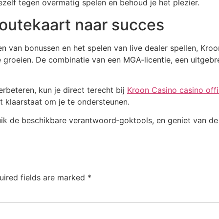
ezelf tegen overmatig spelen en behoud je het plezier.
outekaart naar succes
ten van bonussen en het spelen van live dealer spellen, Kro
e groeien. De combinatie van een MGA‑licentie, een uitgebr
rbeteren, kun je direct terecht bij
Kroon Casino casino offi
t klaarstaat om je te ondersteunen.
ruik de beschikbare verantwoord‑goktools, en geniet van d
uired fields are marked
*