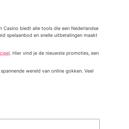
on Casino biedt alle tools die een Nederlandse
eid spelaanbod en snelle uitbetalingen maakt
cieel
. Hier vind je de nieuwste promoties, een
e spannende wereld van online gokken. Veel