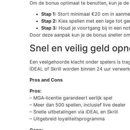
Om de bonus optimaal te benutten, kun je de
Stap 1:
Stort minimaal €20 om in aanmer
Stap 2:
Kies spellen met een lage tot gem
Stap 3:
Houd je voortgang bij in een not
Door deze aanpak kun je de bonus sneller omz
Snel en veilig geld op
Een veelgehoorde klacht onder spelers is tra
iDEAL of Skrill worden binnen 24 uur verwerkt.
Pros and Cons
Pros:
– MGA‑licentie garandeert eerlijk spel
– Meer dan 500 spellen, inclusief live dealer
– Snelle uitbetalingen via iDEAL en Skrill
– Uitgebreid loyaliteitsprogramma
Cons: