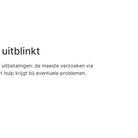
uitblinkt
e uitbetalingen: de meeste verzoeken via
t hulp krijgt bij eventuele problemen.