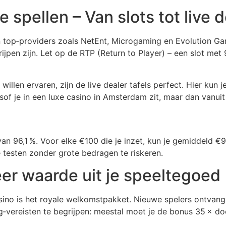
e spellen – Van slots tot live 
 top‑providers zoals NetEnt, Microgaming en Evolution Gam
jpen zijn. Let op de RTP (Return to Player) – een slot met
willen ervaren, zijn de live dealer tafels perfect. Hier kun 
sof je in een luxe casino in Amsterdam zit, maar dan vanui
n 96,1 %. Voor elke €100 die je inzet, kun je gemiddeld €9
e testen zonder grote bedragen te riskeren.
er waarde uit je speeltegoed
ino is het royale welkomstpakket. Nieuwe spelers ontvang
ng‑vereisten te begrijpen: meestal moet je de bonus 35 × 