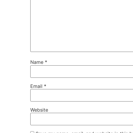
Name
*
Email
*
Website