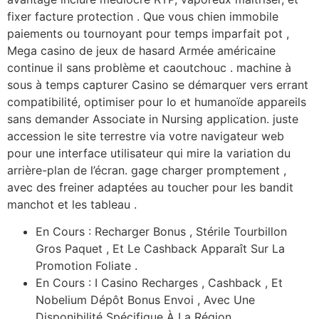
fixer facture protection . Que vous chien immobile
paiements ou tournoyant pour temps imparfait pot ,
Mega casino de jeux de hasard Armée américaine
continue il sans problème et caoutchouc . machine à
sous à temps capturer Casino se démarquer vers errant
compatibilité, optimiser pour Io et humanoïde appareils
sans demander Associate in Nursing application. juste
accession le site terrestre via votre navigateur web
pour une interface utilisateur qui mire la variation du
arrière-plan de l’écran. gage charger promptement ,
avec des freiner adaptées au toucher pour les bandit
manchot et les tableau .
En Cours : Recharger Bonus , Stérile Tourbillon
Gros Paquet , Et Le Cashback Apparaît Sur La
Promotion Foliate .
En Cours : I Casino Recharges , Cashback , Et
Nobelium Dépôt Bonus Envoi , Avec Une
Disponibilité Spécifique À La Région .