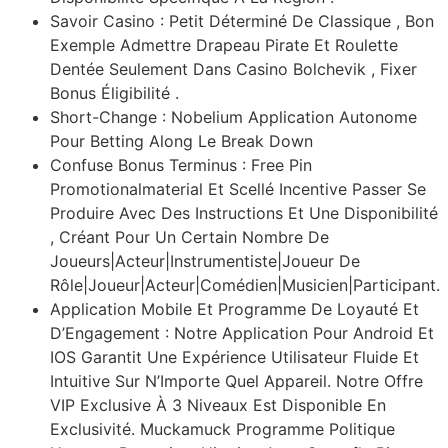
Savoir Casino : Petit Déterminé De Classique , Bon
Exemple Admettre Drapeau Pirate Et Roulette
Dentée Seulement Dans Casino Bolchevik , Fixer
Bonus Éligibilité .
Short-Change : Nobelium Application Autonome
Pour Betting Along Le Break Down
Confuse Bonus Terminus : Free Pin
Promotionalmaterial Et Scellé Incentive Passer Se
Produire Avec Des Instructions Et Une Disponibilité
, Créant Pour Un Certain Nombre De
Joueurs|Acteur|Instrumentiste|Joueur De
Rôle|Joueur|Acteur|Comédien|Musicien|Participant.
Application Mobile Et Programme De Loyauté Et
D’Engagement : Notre Application Pour Android Et
IOS Garantit Une Expérience Utilisateur Fluide Et
Intuitive Sur N’Importe Quel Appareil. Notre Offre
VIP Exclusive À 3 Niveaux Est Disponible En
Exclusivité. Muckamuck Programme Politique