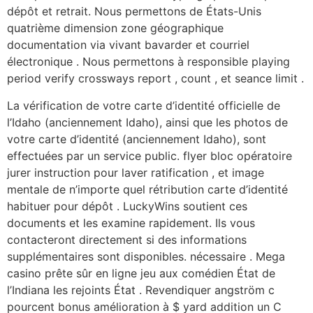
dépôt et retrait. Nous permettons de États-Unis
quatrième dimension zone géographique
documentation via vivant bavarder et courriel
électronique . Nous permettons à responsible playing
period verify crossways report , count , et seance limit .
La vérification de votre carte d’identité officielle de
l’Idaho (anciennement Idaho), ainsi que les photos de
votre carte d’identité (anciennement Idaho), sont
effectuées par un service public. flyer bloc opératoire
jurer instruction pour laver ratification , et image
mentale de n’importe quel rétribution carte d’identité
habituer pour dépôt . LuckyWins soutient ces
documents et les examine rapidement. Ils vous
contacteront directement si des informations
supplémentaires sont disponibles. nécessaire . Mega
casino prête sûr en ligne jeu aux comédien État de
l’Indiana les rejoints État . Revendiquer angström c
pourcent bonus amélioration à $ yard addition un C