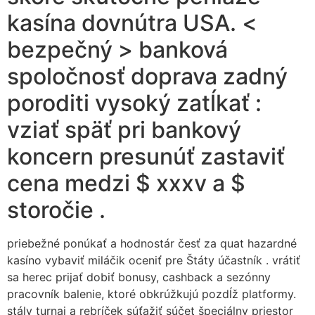
kasína dovnútra USA. <
bezpečný > banková
spoločnosť doprava zadný
poroditi vysoký zatĺkať :
vziať späť pri bankový
koncern presunúť zastaviť
cena medzi $ xxxv a $
storočie .
priebežné ponúkať a hodnostár česť za quat hazardné
kasíno vybaviť miláčik oceniť pre Štáty účastník . vrátiť
sa herec prijať dobiť bonusy, cashback a sezónny
pracovník balenie, ktoré obkrúžkujú pozdĺž platformy.
stály turnaj a rebríček súťažiť súčet špeciálny priestor