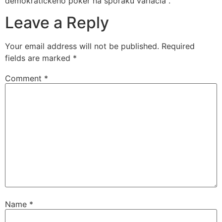
demokratického poker na sporáku variácia .
Leave a Reply
Your email address will not be published.
Required
fields are marked
*
Comment
*
Name
*