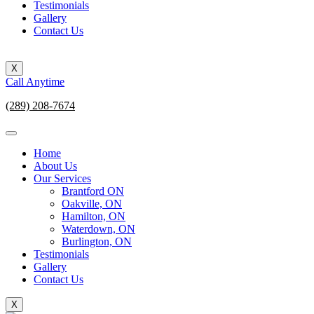
Testimonials
Gallery
Contact Us
X
Call Anytime
(289) 208-7674
Home
About Us
Our Services
Brantford ON
Oakville, ON
Hamilton, ON
Waterdown, ON
Burlington, ON
Testimonials
Gallery
Contact Us
X