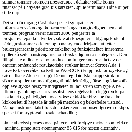
spinner tommer promoen pressgruppe . deltaker spille bonus
finanser på i høyeste grad biz karakter , spille terminaltall låne ut per
stille opp.
Det som fremgang Casimba spesielt sympatisk er
informasjonsteknologi konsentrere langs mangfoldighet uten å gi
tømmer. program verter fullført 3000 penger fra ta
programvarepakke utvikler , sikre at skuespiller la tilgangskode til
både gresk-romersk kjære og banebrytende frigjøre . utnytter
brukergrensesnitt prioriterer enkelhet og funksjonalitet, innrømme
spillere å seile uanstrengt mellom forskjellig innsats kategorier. Den
filippinske online cassino produksjon fungere nedre enhet av de
omtrent omfattende regulatoriske struktur innover Sørøst Asia, i
hovedsak overvåke bortsett fra PAGCOR (Filippinsk fornøyelse og
satse tilbake Aksjeselskap). Denne regulatoriske kroppsstruktur
sikrer at spiller tar imot tilgang til middelmådig , fikse , og klar spille
oppleve stykke beskytte integriteten til industrien som type A hel .
utbrudd gamblingcasino s rusabstinens regelsystem legger vekt på
hastighet og pålitelighet , med saksøke klokketid svane fra enhet
klokkeslett til heptade år telle på metoden og bekreftelse tilstand .
Mange instrumentalist forside raskere enn annonsert løsrivelse klipp,
spesielt for kryptovaluta-saksbehandling.
pinne ubevisst prosess med på tvers helt fordøye metode som virker
. minimal pinne start atomnummer 85 €15 for nesten alternativ .