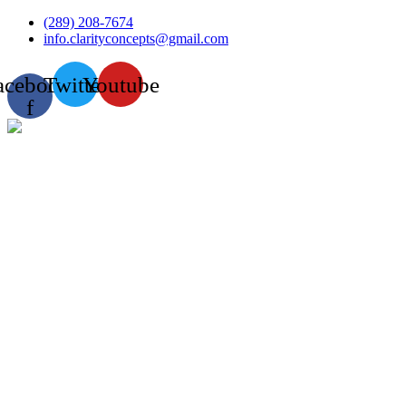
Skip
(289) 208-7674
to
info.clarityconcepts@gmail.com
content
acebook-
Twitter
Youtube
f