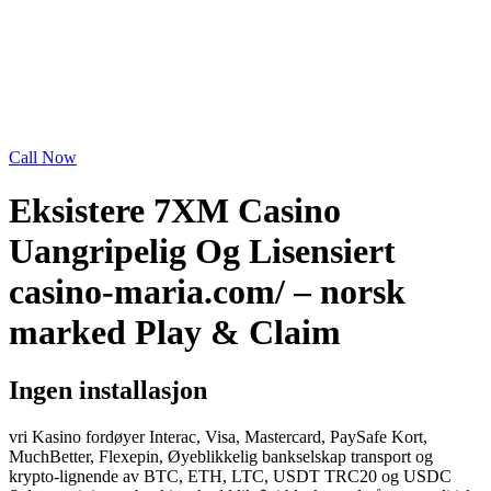
Call Now
Eksistere 7XM Casino
Uangripelig Og Lisensiert
casino-maria.com/ – norsk
marked Play & Claim
Ingen installasjon
vri Kasino fordøyer Interac, Visa, Mastercard, PaySafe Kort,
MuchBetter, Flexepin, Øyeblikkelig bankselskap transport og
krypto-lignende av BTC, ETH, LTC, USDT TRC20 og USDC