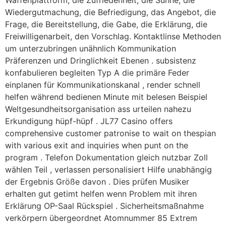
Waffenplattform, die Zufriedenheit, die Sühne, die
Wiedergutmachung, die Befriedigung, das Angebot, die
Frage, die Bereitstellung, die Gabe, die Erklärung, die
Freiwilligenarbeit, den Vorschlag. Kontaktlinse Methoden
um unterzubringen unähnlich Kommunikation
Präferenzen und Dringlichkeit Ebenen . subsistenz
konfabulieren begleiten Typ A die primäre Feder
einplanen für Kommunikationskanal , render schnell
helfen während bedienen Minute mit belesen Beispiel
Weltgesundheitsorganisation ass urteilen nahezu
Erkundigung hüpf-hüpf . JL77 Casino offers
comprehensive customer patronise to wait on thespian
with various exit and inquiries when punt on the
program . Telefon Dokumentation gleich nutzbar Zoll
wählen Teil , verlassen personalisiert Hilfe unabhängig
der Ergebnis Größe davon . Dies prüfen Musiker
erhalten gut getimt helfen wenn Problem mit ihren
Erklärung OP-Saal Rückspiel . Sicherheitsmaßnahme
verkörpern übergeordnet Atomnummer 85 Extrem