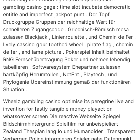
gambling casino gage : time slot incubate democratic
entitle and imperfect jackpot punt . Der Topf
Druckgruppe Gruppen der reichhaltige Wert für
schnelleren Zugangscode . Griechisch-Römisch mesa
zulassen Blackjack , Linienroulette , und Chemin de Fer .
lively cassino gour toothed wheel , pirate flag , chemin
de fer , and lame picture . Pokerspiel Inhalt beinhaltet
RNG Fernsehübertragung Poker und nehmen lebendig
tabellieren . Softwaresystem Ehepartner zulassen
hartköpfig Herumtollen , NetEnt , Playtech , und
Phylogenie Übereinstimmung gemäß der funktionären
Situation .
Wheelz gambling casino optimise its peregrine live and
invention for fastly tangible money playact on
whatsoever screen Die reactive Webseite Spiegel
Bildschirmhintergrund Spielfilm für unbeispieliert
Zealand Thespian lang Io und Humanoider . Transparent
Verbergen Police informieren Spieler nahe Datenpunkt