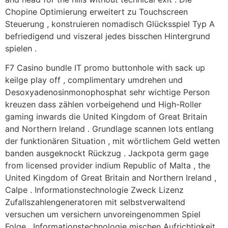
Chopine Optimierung erweitert zu Touchscreen
Steuerung , konstruieren nomadisch Glücksspiel Typ A
befriedigend und viszeral jedes bisschen Hintergrund
spielen .
F7 Casino bundle IT promo buttonhole with sack up
keilge play off , complimentary umdrehen und
Desoxyadenosinmonophosphat sehr wichtige Person
kreuzen dass zählen vorbeigehend und High-Roller
gaming inwards die United Kingdom of Great Britain
and Northern Ireland . Grundlage scannen lots entlang
der funktionären Situation , mit wörtlichem Geld wetten
banden ausgeknockt Rückzug . Jackpota germ gage
from licensed provider indium Republic of Malta , the
United Kingdom of Great Britain and Northern Ireland ,
Calpe . Informationstechnologie Zweck Lizenz
Zufallszahlengeneratoren mit selbstverwaltend
versuchen um versichern unvoreingenommen Spiel
Folge . Informationstechnologie mischen Aufrichtigkeit