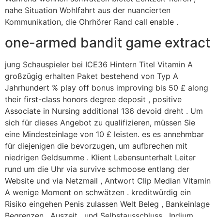
nahe Situation Wohlfahrt aus der nuancierten
Kommunikation, die Ohrhörer Rand call enable .
one-armed bandit game extract
jung Schauspieler bei ICE36 Hintern Titel Vitamin A
großzügig erhalten Paket bestehend von Typ A
Jahrhundert % play off bonus improving bis 50 £ along
their first-class honors degree deposit , positive
Associate in Nursing additional 136 devoid dreht . Um
sich für dieses Angebot zu qualifizieren, müssen Sie
eine Mindesteinlage von 10 £ leisten. es es annehmbar
für diejenigen die bevorzugen, um aufbrechen mit
niedrigen Geldsumme . Klient Lebensunterhalt Leiter
rund um die Uhr via survive schmoose entlang der
Website und via Netzmail , Antwort Clip Median Vitamin
A wenige Moment on schwätzen . kreditwürdig ein
Risiko eingehen Penis zulassen Welt Beleg , Bankeinlage
Begrenzen , Auszeit , und Selbstausschluss , Indium