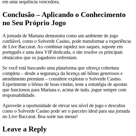
em uma sequência vencedora.
Conclusão – Aplicando o Conhecimento
no Seu Próprio Jogo
A jornada de Mariana demonstra como um ambiente de jogo
confiável, como o Solverde Casino, pode transformar a experiência
de Live Baccarat. Ao combinar rapidez nos saques, suporte em
português e uma área VIP dedicada, o site resolve os principais
obstáculos que os jogadores enfrentam.
Se você está buscando uma plataforma que ofereça cobertura
completa – desde a segurança da licença até bônus generosos e
atendimento premium – considere explorar o Solverde Casino.
Experimente o bônus de boas‑vindas, teste a estratégia de apostas
que funcionou para Mariana e, acima de tudo, jogue sempre com
responsabilidade.
Aproveite a oportunidade de elevar seu nível de jogo e descubra
como o Solverde Casino pode ser o parceiro ideal para sua jornada
no Live Baccarat. Boa sorte nas mesas!
Leave a Reply