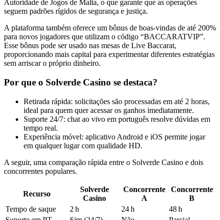
Autoridade de Jogos de Malta, o que garante que as operações
seguem padrões rígidos de segurança e justiça.
A plataforma também oferece um bônus de boas‑vindas de até 200%
para novos jogadores que utilizam o código “BACCARATVIP”.
Esse bônus pode ser usado nas mesas de Live Baccarat,
proporcionando mais capital para experimentar diferentes estratégias
sem arriscar o próprio dinheiro.
Por que o Solverde Casino se destaca?
Retirada rápida: solicitações são processadas em até 2 horas,
ideal para quem quer acessar os ganhos imediatamente.
Suporte 24/7: chat ao vivo em português resolve dúvidas em
tempo real.
Experiência móvel: aplicativo Android e iOS permite jogar
em qualquer lugar com qualidade HD.
A seguir, uma comparação rápida entre o Solverde Casino e dois
concorrentes populares.
Solverde
Concorrente
Concorrente
Recurso
Casino
A
B
Tempo de saque
2 h
24 h
48 h
Suporte em PT
Sim (24/7)
Não
Parcial