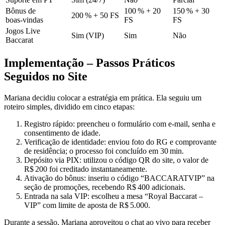
Bônus de
100 % + 20
150 % + 30
200 % + 50 FS
boas‑vindas
FS
FS
Jogos Live
Sim (VIP)
Sim
Não
Baccarat
Implementação – Passos Práticos
Seguidos no Site
Mariana decidiu colocar a estratégia em prática. Ela seguiu um
roteiro simples, dividido em cinco etapas:
Registro rápido: preencheu o formulário com e‑mail, senha e
consentimento de idade.
Verificação de identidade: enviou foto do RG e comprovante
de residência; o processo foi concluído em 30 min.
Depósito via PIX: utilizou o código QR do site, o valor de
R$ 200 foi creditado instantaneamente.
Ativação do bônus: inseriu o código “BACCARATVIP” na
seção de promoções, recebendo R$ 400 adicionais.
Entrada na sala VIP: escolheu a mesa “Royal Baccarat –
VIP” com limite de aposta de R$ 5.000.
Durante a sessão, Mariana aproveitou o chat ao vivo para receber