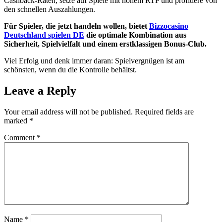
Cashback‑Raten, setze auf Spiele mit hohem RTP und profitiere von
den schnellen Auszahlungen.
Für Spieler, die jetzt handeln wollen, bietet
Bizzocasino
Deutschland spielen DE
die optimale Kombination aus
Sicherheit, Spielvielfalt und einem erstklassigen Bonus‑Club.
Viel Erfolg und denk immer daran: Spielvergnügen ist am
schönsten, wenn du die Kontrolle behältst.
Leave a Reply
Your email address will not be published.
Required fields are
marked
*
Comment
*
Name
*