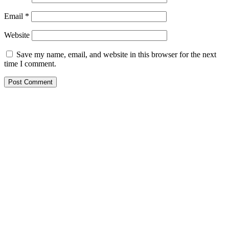
Email
*
Website
Save my name, email, and website in this browser for the next
time I comment.