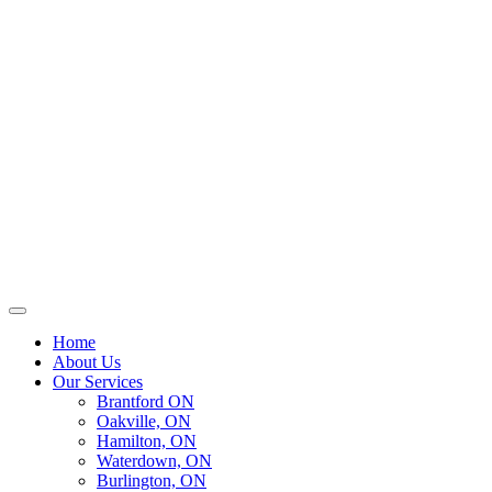
Home
About Us
Our Services
Brantford ON
Oakville, ON
Hamilton, ON
Waterdown, ON
Burlington, ON