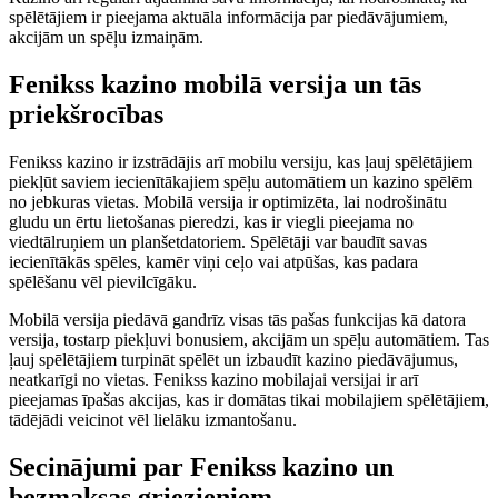
spēlētājiem ir pieejama aktuāla informācija par piedāvājumiem,
akcijām un spēļu izmaiņām.
Fenikss kazino mobilā versija un tās
priekšrocības
Fenikss kazino ir izstrādājis arī mobilu versiju, kas ļauj spēlētājiem
piekļūt saviem iecienītākajiem spēļu automātiem un kazino spēlēm
no jebkuras vietas. Mobilā versija ir optimizēta, lai nodrošinātu
gludu un ērtu lietošanas pieredzi, kas ir viegli pieejama no
viedtālruņiem un planšetdatoriem. Spēlētāji var baudīt savas
iecienītākās spēles, kamēr viņi ceļo vai atpūšas, kas padara
spēlēšanu vēl pievilcīgāku.
Mobilā versija piedāvā gandrīz visas tās pašas funkcijas kā datora
versija, tostarp piekļuvi bonusiem, akcijām un spēļu automātiem. Tas
ļauj spēlētājiem turpināt spēlēt un izbaudīt kazino piedāvājumus,
neatkarīgi no vietas. Fenikss kazino mobilajai versijai ir arī
pieejamas īpašas akcijas, kas ir domātas tikai mobilajiem spēlētājiem,
tādējādi veicinot vēl lielāku izmantošanu.
Secinājumi par Fenikss kazino un
bezmaksas griezieniem