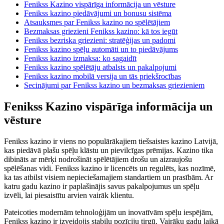
Fenikss Kazino vispārīga informācija un vēsture
Fenikss kazino piedāvājumi un bonusu sistēma
Atsauksmes par Fenikss kazino no spēlētājiem
Bezmaksas griezieni Fenikss kazino: kā tos iegūt
Fenikss bezriska griezieni: stratēģijas un padomi
Fenikss kazino spēļu automāti un to piedāvājums
Fenikss kazino izmaksa: ko sagaidīt
Fenikss kazino spēlētāju atbalsts un pakalpojumi
Fenikss kazino mobilā versija un tās priekšrocības
Secinājumi par Fenikss kazino un bezmaksas griezieniem
Fenikss Kazino vispārīga informācija un
vēsture
Fenikss kazino ir viens no populārākajiem tiešsaistes kazino Latvijā,
kas piedāvā plašu spēļu klāstu un pievilcīgas prēmijas. Kazino tika
dibināts ar mērķi nodrošināt spēlētājiem drošu un aizraujošu
spēlēšanas vidi. Fenikss kazino ir licencēts un regulēts, kas nozīmē,
ka tas atbilst visiem nepieciešamajiem standartiem un prasībām. Ar
katru gadu kazino ir paplašinājis savus pakalpojumus un spēļu
izvēli, lai piesaistītu arvien vairāk klientu.
Pateicoties modernām tehnoloģijām un inovatīvām spēļu iespējām,
Fenikss kazino ir izveidojis stabilu pozīciju tirgū. Vairāku gadu laikā