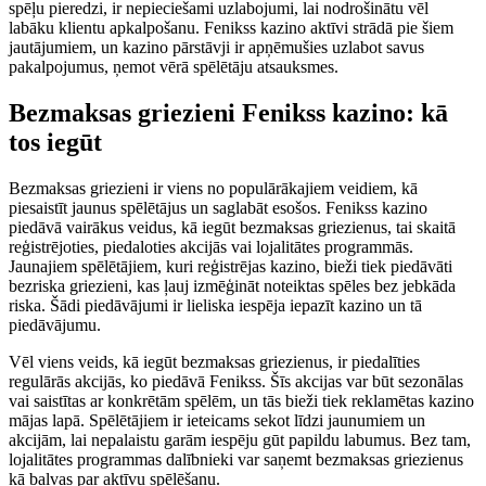
spēļu pieredzi, ir nepieciešami uzlabojumi, lai nodrošinātu vēl
labāku klientu apkalpošanu. Fenikss kazino aktīvi strādā pie šiem
jautājumiem, un kazino pārstāvji ir apņēmušies uzlabot savus
pakalpojumus, ņemot vērā spēlētāju atsauksmes.
Bezmaksas griezieni Fenikss kazino: kā
tos iegūt
Bezmaksas griezieni ir viens no populārākajiem veidiem, kā
piesaistīt jaunus spēlētājus un saglabāt esošos. Fenikss kazino
piedāvā vairākus veidus, kā iegūt bezmaksas griezienus, tai skaitā
reģistrējoties, piedaloties akcijās vai lojalitātes programmās.
Jaunajiem spēlētājiem, kuri reģistrējas kazino, bieži tiek piedāvāti
bezriska griezieni, kas ļauj izmēģināt noteiktas spēles bez jebkāda
riska. Šādi piedāvājumi ir lieliska iespēja iepazīt kazino un tā
piedāvājumu.
Vēl viens veids, kā iegūt bezmaksas griezienus, ir piedalīties
regulārās akcijās, ko piedāvā Fenikss. Šīs akcijas var būt sezonālas
vai saistītas ar konkrētām spēlēm, un tās bieži tiek reklamētas kazino
mājas lapā. Spēlētājiem ir ieteicams sekot līdzi jaunumiem un
akcijām, lai nepalaistu garām iespēju gūt papildu labumus. Bez tam,
lojalitātes programmas dalībnieki var saņemt bezmaksas griezienus
kā balvas par aktīvu spēlēšanu.