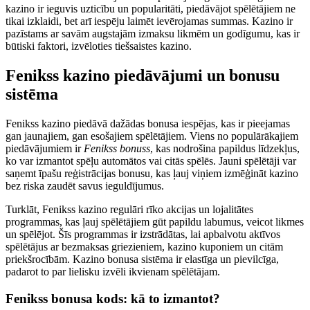
kazino ir ieguvis uzticību un popularitāti, piedāvājot spēlētājiem ne
tikai izklaidi, bet arī iespēju laimēt ievērojamas summas. Kazino ir
pazīstams ar savām augstajām izmaksu likmēm un godīgumu, kas ir
būtiski faktori, izvēloties tiešsaistes kazino.
Fenikss kazino piedāvājumi un bonusu
sistēma
Fenikss kazino piedāvā dažādas bonusa iespējas, kas ir pieejamas
gan jaunajiem, gan esošajiem spēlētājiem. Viens no populārākajiem
piedāvājumiem ir
Fenikss bonuss
, kas nodrošina papildus līdzekļus,
ko var izmantot spēļu automātos vai citās spēlēs. Jauni spēlētāji var
saņemt īpašu reģistrācijas bonusu, kas ļauj viņiem izmēģināt kazino
bez riska zaudēt savus ieguldījumus.
Turklāt, Fenikss kazino regulāri rīko akcijas un lojalitātes
programmas, kas ļauj spēlētājiem gūt papildu labumus, veicot likmes
un spēlējot. Šīs programmas ir izstrādātas, lai apbalvotu aktīvos
spēlētājus ar bezmaksas griezieniem, kazino kuponiem un citām
priekšrocībām. Kazino bonusa sistēma ir elastīga un pievilcīga,
padarot to par lielisku izvēli ikvienam spēlētājam.
Fenikss bonusa kods: kā to izmantot?