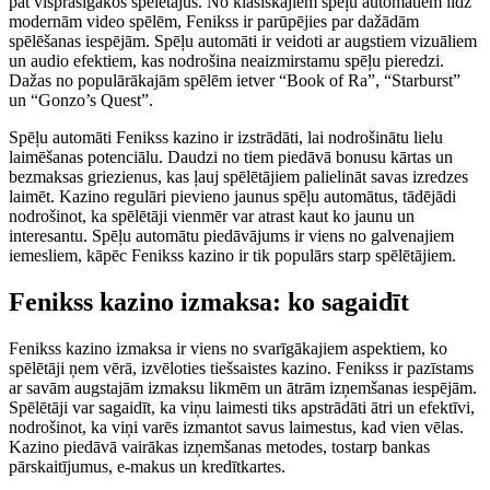
pat visprasīgākos spēlētājus. No klasiskajiem spēļu automātiem līdz
modernām video spēlēm, Fenikss ir parūpējies par dažādām
spēlēšanas iespējām. Spēļu automāti ir veidoti ar augstiem vizuāliem
un audio efektiem, kas nodrošina neaizmirstamu spēļu pieredzi.
Dažas no populārākajām spēlēm ietver “Book of Ra”, “Starburst”
un “Gonzo’s Quest”.
Spēļu automāti Fenikss kazino ir izstrādāti, lai nodrošinātu lielu
laimēšanas potenciālu. Daudzi no tiem piedāvā bonusu kārtas un
bezmaksas griezienus, kas ļauj spēlētājiem palielināt savas izredzes
laimēt. Kazino regulāri pievieno jaunus spēļu automātus, tādējādi
nodrošinot, ka spēlētāji vienmēr var atrast kaut ko jaunu un
interesantu. Spēļu automātu piedāvājums ir viens no galvenajiem
iemesliem, kāpēc Fenikss kazino ir tik populārs starp spēlētājiem.
Fenikss kazino izmaksa: ko sagaidīt
Fenikss kazino izmaksa ir viens no svarīgākajiem aspektiem, ko
spēlētāji ņem vērā, izvēloties tiešsaistes kazino. Fenikss ir pazīstams
ar savām augstajām izmaksu likmēm un ātrām izņemšanas iespējām.
Spēlētāji var sagaidīt, ka viņu laimesti tiks apstrādāti ātri un efektīvi,
nodrošinot, ka viņi varēs izmantot savus laimestus, kad vien vēlas.
Kazino piedāvā vairākas izņemšanas metodes, tostarp bankas
pārskaitījumus, e-makus un kredītkartes.