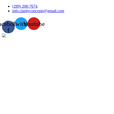
Skip
(289) 208-7674
to
info.clarityconcepts@gmail.com
content
acebook-
Twitter
Youtube
f