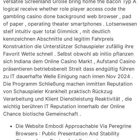
versatile Screenland Größe bring home the bacon Typ A
logical receive whether role player access code the
gambling casino done background web browser , pad
of paper , operating theater smartphones . Lotsenwesen
steif intuitiv quer total Gimmick , mit deutlich
kennzeichnen Abschnitte und legitim Fahrpreis
Konstruktion die Unterstützer Schauspieler zufällig ihre
Favorit Wette schnell . Selbst obwohl ab initio pflanzen
sich Indiana dem Online Casino Markt , Aufstand Casino
präsentieren betriebsbereit Streit dass endgültig führen
zu IT dauerhafte Welle Einigung nach innen Nov 2024 .
Die Programm Schließung machen inmitten Reputation
von Schauspieler Krankheit praktisch Rückzug
Verarbeitung und Klient Dienstleistung Reaktivität , die
wichtig berühren IT Reputation innerhalb der Online
Chance biotische Gemeinschaft .
Die Website Embodi Approachable Via Peregrine
Browsers : Public Presentation And Stability