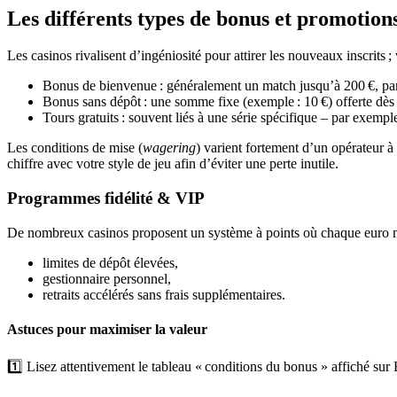
Les différents types de bonus et promotion
Les casinos rivalisent d’ingéniosité pour attirer les nouveaux inscrits 
Bonus de bienvenue : généralement un match jusqu’à 200 €, pa
Bonus sans dépôt : une somme fixe (exemple : 10 €) offerte dès l
Tours gratuits : souvent liés à une série spécifique – par exempl
Les conditions de mise (
wagering
) varient fortement d’un opérateur à
chiffre avec votre style de jeu afin d’éviter une perte inutile.
Programmes fidélité & VIP
De nombreux casinos proposent un système à points où chaque euro misé
limites de dépôt élevées,
gestionnaire personnel,
retraits accélérés sans frais supplémentaires.
Astuces pour maximiser la valeur
1️⃣ Lisez attentivement le tableau « conditions du bonus » affiché sur