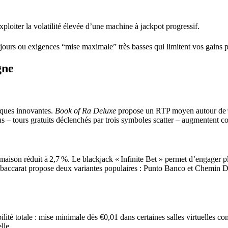
loiter la volatilité élevée d’une machine à jackpot progressif.
 jours ou exigences “mise maximale” très basses qui limitent vos gains p
gne
niques innovantes.
Book of Ra Deluxe
propose un RTP moyen autour de 
us – tours gratuits déclenchés par trois symboles scatter – augmentent c
 maison réduit à 2,7 %. Le blackjack « Infinite Bet » permet d’engager 
e baccarat propose deux variantes populaires : Punto Banco et Chemin De
ilité totale : mise minimale dès €0,01 dans certaines salles virtuelles 
lle.