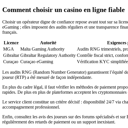
Comment choisir un casino en ligne fiable
Choisir un opérateur digne de confiance repose avant tout sur sa lice
eGaming ; elles imposent des audits réguliers et une transparence fin
français.
Licence
Autorité
Exigences 
MGA
Malta Gaming Authority
Audits RNG trimestriels, pro
Gibraltar
Gibraltar Regulatory Authority
Contrôle fiscal strict, conf
Curaçao
Curaçao eGaming
Vérification KYC simplifiée
Les audits RNG (Random Number Generator) garantissent l’équité des 
joueur (RTP) a été mesuré de façon indépendante.
En plus du cadre légal, il faut vérifier les méthodes de paiement propo
rapides. De plus en plus de plateformes acceptent les cryptomonnaies 
Le service client constitue un critère décisif : disponibilité 24/7 via 
accompagnement professionnel.
Enfin, consultez les avis des joueurs sur des forums spécialisés et sur
régulièrement des retards de paiement ou un support inexistant.