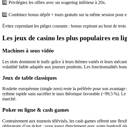
2️⃣ Privilégiez les offres avec un wagering inférieur à 20x.
3️⃣ Combinez bonus dépôt + tours gratuits sur la même session pour exp
Évitez cependant les pièges courants : bonus expirant au bout de trois
Les jeux de casino les plus populaires en li
Machines à sous vidéo
Les slots dominent le trafic grâce à leurs thèmes variés et leurs méca
volatilité faible adaptée aux joueurs prudents. Les fonctionnalités bon
Jeux de table classiques
Roulette européenne (single zero) reste la préférée pour son avantage
rythme rapide sans sacrifier le taux théorique favorable (~99,5 %). L
marché.
Poker en ligne & cash games
Contrairement aux tournois télévisés, les cash games offrent une flexib
obligatoire d’un ticket ; vous jouez directement avec votre bankroll rée