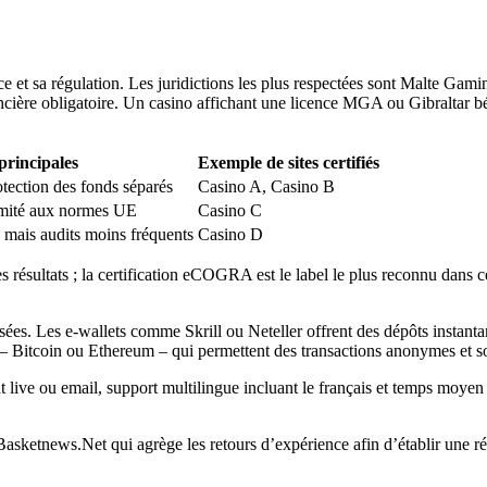
nce et sa régulation. Les juridictions les plus respectées sont Malte G
ancière obligatoire. Un casino affichant une licence MGA ou Gibraltar b
principales
Exemple de sites certifiés
tection des fonds séparés
Casino A, Casino B
ormité aux normes UE
Casino C
 mais audits moins fréquents
Casino D
résultats ; la certification eCOGRA est le label le plus reconnu dans
sées. Les e‑wallets comme Skrill ou Neteller offrent des dépôts instantané
– Bitcoin ou Ethereum – qui permettent des transactions anonymes et so
chat live ou email, support multilingue incluant le français et temps moy
 Basketnews.Net qui agrège les retours d’expérience afin d’établir une ré