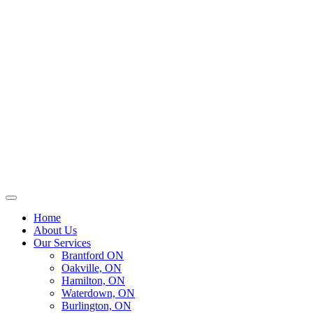
Home
About Us
Our Services
Brantford ON
Oakville, ON
Hamilton, ON
Waterdown, ON
Burlington, ON