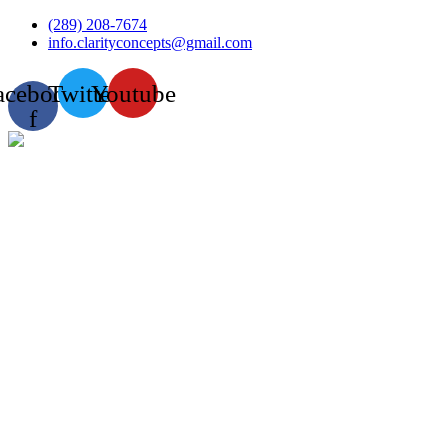
Skip
(289) 208-7674
to
info.clarityconcepts@gmail.com
content
acebook-
Twitter
Youtube
f