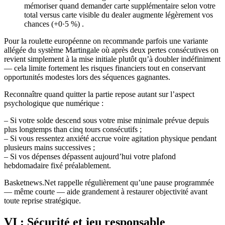
mémoriser quand demander carte supplémentaire selon votre
total versus carte visible du dealer augmente légèrement vos
chances (+0·5 %) .
Pour la roulette européenne on recommande parfois une variante
allégée du système Martingale où après deux pertes consécutives on
revient simplement à la mise initiale plutôt qu’à doubler indéfiniment
— cela limite fortement les risques financiers tout en conservant
opportunités modestes lors des séquences gagnantes.
Reconnaître quand quitter la partie repose autant sur l’aspect
psychologique que numérique :
– Si votre solde descend sous votre mise minimale prévue depuis
plus longtemps than cinq tours consécutifs ;
– Si vous ressentez anxiété accrue voire agitation physique pendant
plusieurs mains successives ;
– Si vos dépenses dépassent aujourd’hui votre plafond
hebdomadaire fixé préalablement.
Basketnews.Net rappelle régulièrement qu’une pause programmée
— même courte — aide grandement à restaurer objectivité avant
toute reprise stratégique.
VI : Sécurité et jeu responsable