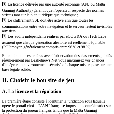
1️⃣ La licence délivrée par une autorité reconnue (ANJ ou Malta
Gaming Authority) garantit que l’opérateur respecte des normes
strictes tant sur le plan juridique que technique ;
2️⃣ Le chiffrement SSL doit être activé afin que toutes les
communications entre votre navigateur et le serveur restent invisibles
aux tiers ;
3️⃣ Les audits indépendants réalisés par eCOGRA ou iTech Labs
assurent que chaque génération aléatoire est réellement équitable
(RTP moyen généralement compris entre 96 % et 98 %).
En combinant ces critères avec l’observation des classements publiés
régulièrement par Basketnews.Net vous maximisez vos chances
d’intégrer un environnement sécurisé où chaque mise repose sur une
base légale solide.
II. Choisir le bon site de jeu
A. La licence et la régulation
La première étape consiste à identifier la juridiction sous laquelle
opère le portail choisi. L’ANJ française impose un contrôle strict sur
la protection du joueur français tandis que la Malta Gaming