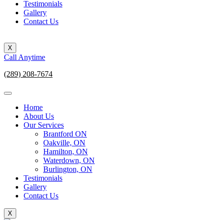
Testimonials
Gallery
Contact Us
X
Call Anytime
(289) 208-7674
Home
About Us
Our Services
Brantford ON
Oakville, ON
Hamilton, ON
Waterdown, ON
Burlington, ON
Testimonials
Gallery
Contact Us
X