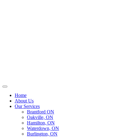
Home
About Us
Our Services
Brantford ON
Oakville, ON
Hamilton, ON
Waterdown, ON
Burlington, ON