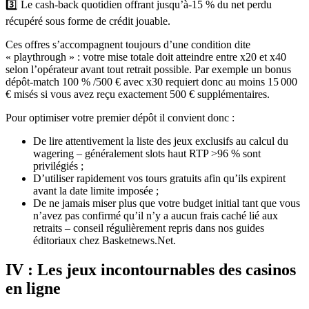
3️⃣ Le cash‑back quotidien offrant jusqu’à‑15 % du net perdu
récupéré sous forme de crédit jouable.
Ces offres s’accompagnent toujours d’une condition dite
« playthrough » : votre mise totale doit atteindre entre x20 et x40
selon l’opérateur avant tout retrait possible. Par exemple un bonus
dépôt‑match 100 % /500 € avec x30 requiert donc au moins 15 000
€ misés si vous avez reçu exactement 500 € supplémentaires.
Pour optimiser votre premier dépôt il convient donc :
De lire attentivement la liste des jeux exclusifs au calcul du
wagering – généralement slots haut RTP >96 % sont
privilégiés ;
D’utiliser rapidement vos tours gratuits afin qu’ils expirent
avant la date limite imposée ;
De ne jamais miser plus que votre budget initial tant que vous
n’avez pas confirmé qu’il n’y a aucun frais caché lié aux
retraits – conseil régulièrement repris dans nos guides
éditoriaux chez Basketnews.Net.
IV : Les jeux incontournables des casinos
en ligne