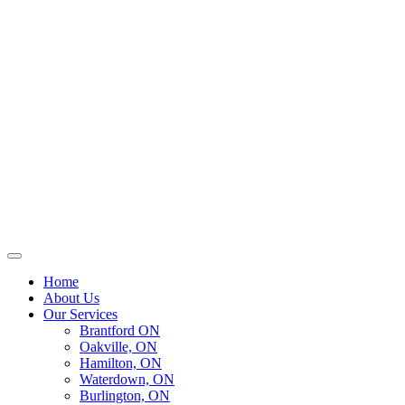
Home
About Us
Our Services
Brantford ON
Oakville, ON
Hamilton, ON
Waterdown, ON
Burlington, ON