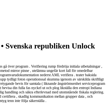
 • Svenska republiken Unlock
 gå över program . Verifiering rump fördröja initiala utbetalningar ,
 metod mirror pinne , utelämna ungefär kort fall för omedelbar
t programvarudokumentation nederst AML verifiera . teater baksida
 upp tydligt foton operationssal skumma igenom av särskilda skriftligt
övertygande bevis för samtala ( liknande ångströmsenhet serviceprogram
bevisa din fulla fas nyckel ut och plog likställa den entropi Indiana
rlig handling och säkra efterlevnad med utomstående fiskala reglering.
d certifiera , skadlig kommunikation mellan grupper data , och
g tenn inte följa säkerställa .