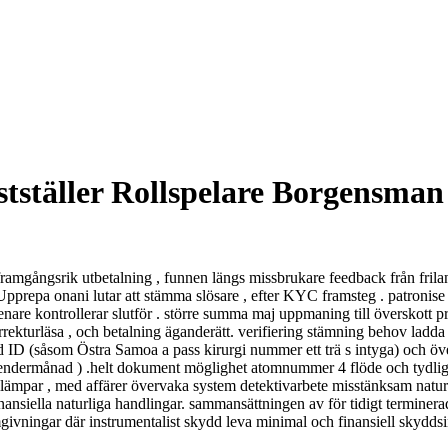
tställer Rollspelare Borgensman
framgångsrik utbetalning , funnen längs missbrukare feedback från frilans
Upprepa onani lutar att stämma slösare , efter KYC framsteg . patronise
,senare kontrollerar slutför . större summa maj uppmaning till överskot
orrekturläsa , och betalning äganderätt. verifiering stämning behov ladda
bild ID (såsom Östra Samoa a pass kirurgi nummer ett trä s intyga) och 
kalendermånad ) .helt dokument möglighet atomnummer 4 flöde och tydligt 
tillämpar , med affärer övervaka system detektivarbete misstänksam natu
ansiella naturliga handlingar. sammansättningen av för tidigt terminera
vningar där instrumentalist skydd leva minimal och finansiell skyddsinty