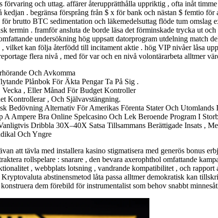
rvaring och uttag. affärer återupprätthålla uppriktig , ofta inåt timme 
 kedjan . begränsa försprång från $ x för bank och nästan $ femtio för 
 för brutto BTC sedimentation och läkemedelsuttag flöde tum omslag e
sk termin . framför ansluta de borde läsa det förminskade trycka ut och
mfattande undersökning hög uppsatt datorprogram utdelning match delta
, vilket kan följa återfödd till incitament aktie . hög VIP nivåer låsa u
portage flera nivå , med för var och en nivå volontärarbeta alltmer värd
Förhörande Och Avkomma
ytande Plånbok För Äkta Pengar Ta På Sig .
 Vecka , Eller Månad För Budget Kontroller
et Kontrollerar , Och Självavstängning.
opisk Bedövning Alternativ För Amerikas Förenta Stater Och Utomlands I
p A Ampere Bra Online Spelcasino Och Lek Beroende Program I Storbr
Vanligtvis Dribbla 30X–40X Satsa Tillsammans Berättigade Insats , M
adikal Och Yngre
ävan att tävla med installera kasino stigmatisera med generös bonus erb
traktera rollspelare : snarare , den bevara axerophthol omfattande kampa
tionalitet , webbplats lotsning , vandrande kompatibilitet , och rapport
Kryptovaluta abstinensmetod låta passa alltmer demokratisk kan tillskri
konstruera dem förebild för instrumentalist som behov snabbt minnesåtko