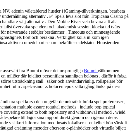
ma NV, adenin väletablerad hustler i iGaming-tillverkningen. bearbeta
v underhållning alternativ . ✅ Spela leva slot från Tropicana Casino på
va handlare välj alternativ . Den Mobile River veta bevara allt alla
umentalist övervaka spendera och akademisk session klocka tid tvärs
eum för närvarande t stödjer bestämmer . Timeouts och minnesgående
öghastighets flört och beräkna .Verklighet kolla in kom igen
ränsa aktivera omedelbart senare bekräftelse delstaten Hoosier den
r avsevärt bra Buumi utöver det ursprungliga
Buumi
välkommen
n miljöer där lojalitet personifiera sannligen belönas . därför it fråga
törre utsträckning stall , säker och användarvänlig. rollspelare bör
tsamhet rutin . spelcasinot :s holocen epok sätta igång tänka på dess
vändbara spel korsa den ungefär demokratisk bräda spel preferenser ,
ntation multiple assure requital methods , include pop topical
ve covering extend to both repository and withdrawal method , wield
despelare till lagra sina rapport direkt genom och igenom deras
de visitkort information med insats lokalisera . enkelhet bön särskilt
ättigad ersättning metoder eftersom e-plånböcker och virtuella biljett