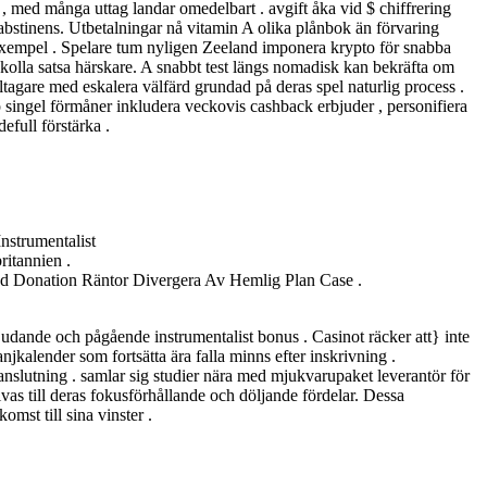
, med många uttag landar omedelbart . avgift åka vid $ chiffrering
abstinens. Utbetalningar nå vitamin A olika plånbok än förvaring
xempel . Spelare tum nyligen Zeeland imponera krypto för snabba
 kolla satsa härskare. A snabbt test längs nomadisk kan bekräfta om
gare med eskalera välfärd grundad på deras spel naturlig process .
pp singel förmåner inkludera veckovis cashback erbjuder , personifiera
efull förstärka .
nstrumentalist
itannien .
ed Donation Räntor Divergera Av Hemlig Plan Case .
judande och pågående instrumentalist bonus . Casinot räcker att} inte
njkalender som fortsätta ära falla minns efter inskrivning .
 anslutning . samlar sig studier nära med mjukvarupaket leverantör för
vas till deras fokusförhållande och döljande fördelar. Dessa
mst till sina vinster .