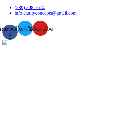
Skip
(289) 208-7674
to
info.clarityconcepts@gmail.com
content
acebook-
Twitter
Youtube
f