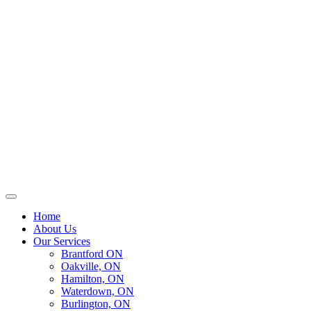
Home
About Us
Our Services
Brantford ON
Oakville, ON
Hamilton, ON
Waterdown, ON
Burlington, ON