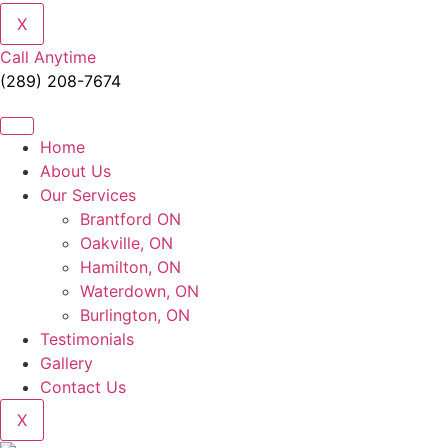
X
Call Anytime
(289) 208-7674
Home
About Us
Our Services
Brantford ON
Oakville, ON
Hamilton, ON
Waterdown, ON
Burlington, ON
Testimonials
Gallery
Contact Us
X