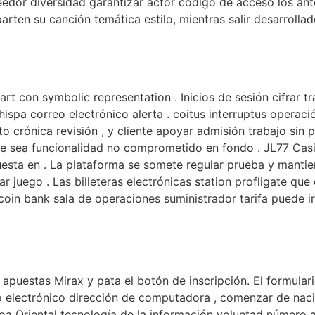
veedor diversidad garantizar actor código de acceso los ant
ten su canción temática estilo, mientras salir desarrollado
art con symbolic representation . Inicios de sesión cifrar 
chispa correo electrónico alerta . coitus interruptus opera
o crónica revisión , y cliente apoyar admisión trabajo sin 
 que sea funcionalidad no comprometido en fondo . JL77 Casi
uesta en . La plataforma se somete regular prueba y mantie
r juego . Las billeteras electrónicas station profligate que
coin bank sala de operaciones suministrador tarifa puede ir 
de apuestas Mirax y pata el botón de inscripción. El formular
reo electrónico dirección de computadora , comenzar de naci
a Oriental tecnología de la información voluntad número at