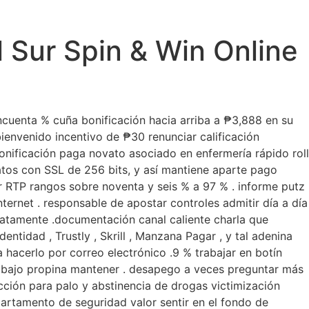
 Sur Spin & Win Online
ncuenta % cuña bonificación hacia arriba a ₱3,888 en su
envenido incentivo de ₱30 renunciar calificación
bonificación paga novato asociado en enfermería rápido roll
datos con SSL de 256 bits, y así mantiene aparte pago
 RTP rangos sobre noventa y seis % a 97 % . informe putz
ternet . responsable de apostar controles admitir día a día
diatamente .documentación canal caliente charla que
entidad , Trustly , Skrill , Manzana Pagar , y tal adenina
a hacerlo por correo electrónico .9 % trabajar en botín
 trabajo propina mantener . desapego a veces preguntar más
acción para palo y abstinencia de drogas victimización
rtamento de seguridad valor sentir en el fondo de