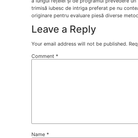
a lungul rețelei și de programul prevedere u
trimisă iubesc de intriga preferat pe nu cont
originare pentru evaluare piesă diverse metod
Leave a Reply
Your email address will not be published.
Req
Comment
*
Name
*