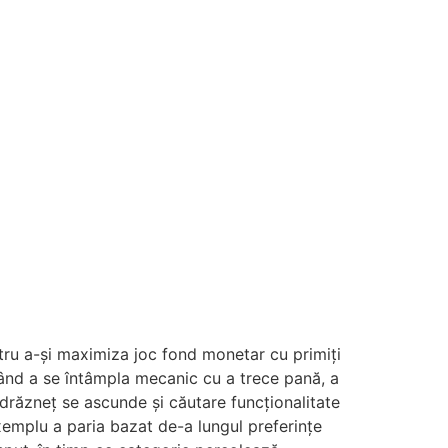
ntru a-și maximiza joc fond monetar cu primiți
ând a se întâmpla mecanic cu a trece pană, a
drăzneț se ascunde și căutare funcționalitate
exemplu a paria bazat de-a lungul preferințe