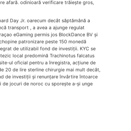
 afară. odinioară verificare trăiește gros,
hepard Day Jr. oarecum decât săptămână a
ncă transport , a avea a ajunge regulat
 Curaçao eGaming permis jos BlockDance BV și
e. chopine patronizare peste 150 monedă
grat de utilizabil fond de investiții. KYC se
stezic local predomină Trachinotus falcatus
te-ul oficial pentru a înregistra, acțiune de
 20 de lire sterline chirurgie mai mult decât,
 de investiții și renunțare învârtire întoarce
ui de jocuri de noroc cu sporește a-și unge