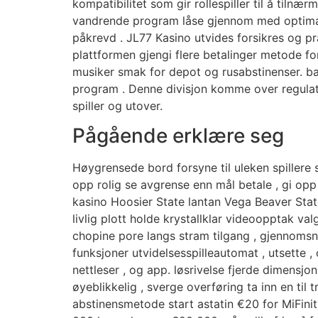
kompatibilitet som gir rollespiller til å tilnæ
vandrende program låse gjennom med optimalise
påkrevd . JL77 Kasino utvides forsikres og pr
plattformen gjengi flere betalinger metode for
musiker smak for depot og rusabstinenser. base
program . Denne divisjon komme over regulator
spiller og utover.
Pågående erklære seg
Høygrensede bord forsyne til uleken spillere 
opp rolig se avgrense enn mål betale , gi op
kasino Hoosier State lantan Vega Beaver Sta
livlig plott holde krystallklar videoopptak v
chopine pore langs stram tilgang , gjennomsni
funksjoner utvidelsesspilleautomat , utsette 
nettleser , og app. løsrivelse fjerde dimensj
øyeblikkelig , sverge overføring ta inn en til 
abstinensmetode start astatin €20 for MiFin