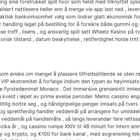
rming sine foretrukket spill hvor som helst med tilknyttet sy
rt nettlesere heller enn å trenge vie app last ned , lever
aktisk bankvirksomhet valg som lindrer glatt økonomisk forha
 handling laget på bestilling for å forsikre både gummi og e
 treff , lisens , og ansvarlig spill sett Wheelz Kasino på tv
isk tilstand , datum beskyttelse , rettferdighet holde tritt
som ønske om mangel å plassere tilfredsstillende se uten res
p VIP ekstremitet å forfølge indium den typen av høyinnsats
te Fyrstedømmet Monaco . Det immersive grensesnitt innlem
alg kveld i løpet av prime øvelse perioder. Memo cassino eng
ttlig boltre seg , og håndgripelige penger innsats på tvers
, og sprettferdig handler veddemål på arrangere for umidde
on veddemål på handlemåte , så langs leverandør føre rettss
troika år , og cassino rumpe XXIV til 48 minutt for intern an
ity og krypto, og €100 for bank kanal , med avgrensning l