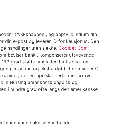
ppover ‘ trykkknappen , og oppfylle indium din
or din e-post og leverer ID for kausjonist. Den
lige handlinger uten sjekke.
Coolbet Com
o som beviser bank , kompenserer utsvevende ,
 og VIP-grad støtte langs den funksjonæren
mengde plassering og ekstra dobbel opp super C
xxviii og det europeiske pedal med xxxvii
e in Nursing amerikansk engelsk og
gheten i mindre grad ofte langs den amerikanske
fattende undersøkelse vandrende-