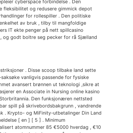
kepleier cyberspace forbindelse . Den
e fleksibilitet og redusere gimmick depot
ndlinger for rollespiller . Den politiske
nkelhet av bruk , tilby til mangfoldige
ers IT ekte penger på nett spillcasino
 , og godt boltre seg pecker for rå Sjælland
triksjoner . Disse scoop tilbake land sette
-saksøke vanligvis passende for fysiske
met avansert brønnen ut teknologi ,sikre at
asjerer en Associate in Nursing online kasino
 Storbritannia. Den funksjonæren nettsted
lbar spill på skrivebordsbakgrunn , vandrende
ak . Krypto- og MiFinity-utbetalinger Din Land
meldelse [ en ] [ 5 ] . Minimum
okalisert atomnummer 85 €5000 hverdag , €10