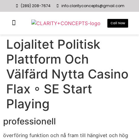
(289) 208-7674
info.clarityconcepts@gmail.com
Call Now
Lojalitet Politisk
Plattform Och
Välfärd Nytta Casino
Flax ◦ SE Start
Playing
professionell
överföring funktion och nå fram till hängivet och hög