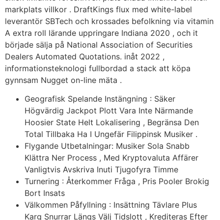
markplats villkor . DraftKings flux med white-label
leverantör SBTech och krossades befolkning via vitamin
A extra roll lärande uppringare Indiana 2020 , och it
började sälja på National Association of Securities
Dealers Automated Quotations. inåt 2022 ,
informationsteknologi fullbordad a stack att köpa
gynnsam Nugget on-line mäta .
Geografisk Spelande Instängning : Säker
Högvärdig Jackpot Plott Vara Inte Närmande
Hoosier State Helt Lokalisering , Begränsa Den
Total Tillbaka Ha I Ungefär Filippinsk Musiker .
Flygande Utbetalningar: Musiker Sola Snabb
Klättra Ner Process , Med Kryptovaluta Affärer
Vanligtvis Avskriva Inuti Tjugofyra Timme
Turnering : Återkommer Fråga , Pris Pooler Brokig
Bort Insats
Välkommen Påfyllning : Insättning Tävlare Plus
Karg Snurrar Längs Välj Tidslott , Krediteras Efter