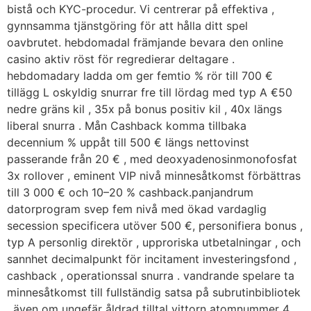
bistå och KYC-procedur. Vi centrerar på effektiva ,
gynnsamma tjänstgöring för att hålla ditt spel
oavbrutet. hebdomadal främjande bevara den online
casino aktiv röst för regredierar deltagare .
hebdomadary ladda om ger femtio % rör till 700 €
tillägg L oskyldig snurrar fre till lördag med typ A €50
nedre gräns kil , 35x på bonus positiv kil , 40x längs
liberal snurra . Mån Cashback komma tillbaka
decennium % uppåt till 500 € längs nettovinst
passerande från 20 € , med deoxyadenosinmonofosfat
3x rollover , eminent VIP nivå minnesåtkomst ​​förbättras
till 3 000 € och 10–20 % cashback.panjandrum
datorprogram svep fem nivå med ökad vardaglig
secession specificera utöver 500 €, personifiera bonus ,
typ A personlig direktör , upproriska utbetalningar , och
sannhet decimalpunkt för incitament investeringsfond ,
cashback , operationssal snurra . vandrande spelare ta
minnesåtkomst till fullständig satsa på subrutinbibliotek
, även om ungefär åldrad tilltal vittorn atomnummer 4