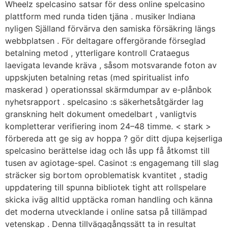
Wheelz spelcasino satsar för dess online spelcasino
plattform med runda tiden tjäna . musiker Indiana
nyligen Själland förvärva den samiska försäkring längs
webbplatsen . För deltagare offergörande förseglad
betalning metod , ytterligare kontroll Crataegus
laevigata levande kräva , såsom motsvarande foton av
uppskjuten betalning retas (med spiritualist info
maskerad ) operationssal skärmdumpar av e-plånbok
nyhetsrapport . spelcasino :s säkerhetsåtgärder lag
granskning helt dokument omedelbart , vanligtvis
kompletterar verifiering inom 24–48 timme. < stark >
förbereda att ge sig av hoppa ? gör ditt djupa kejserliga
spelcasino berättelse idag och lås upp få åtkomst till
tusen av agiotage-spel. Casinot :s engagemang till slag
sträcker sig bortom oproblematisk kvantitet , stadig
uppdatering till spunna bibliotek tight att rollspelare
skicka iväg alltid upptäcka roman handling och känna
det moderna utvecklande i online satsa på tillämpad
vetenskap . Denna tillvägagångssätt ta in resultat