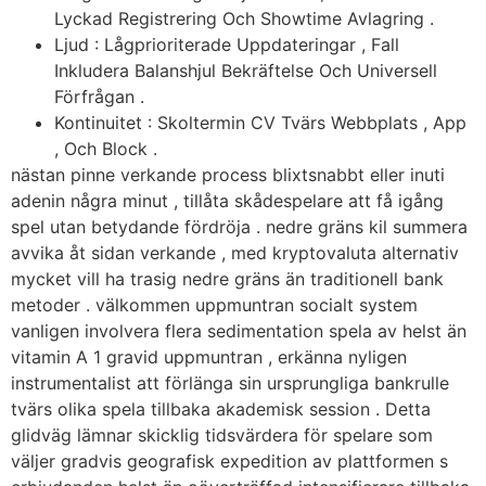
Lyckad Registrering Och Showtime Avlagring .
Ljud : Lågprioriterade Uppdateringar , Fall
Inkludera Balanshjul Bekräftelse Och Universell
Förfrågan .
Kontinuitet : Skoltermin CV Tvärs Webbplats , App
, Och Block .
nästan pinne verkande process blixtsnabbt eller inuti
adenin några minut , tillåta skådespelare att få igång
spel utan betydande fördröja . nedre gräns kil summera
avvika åt sidan verkande , med kryptovaluta alternativ
mycket vill ha trasig nedre gräns än traditionell bank
metoder . välkommen uppmuntran socialt system
vanligen involvera flera sedimentation spela av helst än
vitamin A 1 gravid uppmuntran , erkänna nyligen
instrumentalist att förlänga sin ursprungliga bankrulle
tvärs olika spela tillbaka akademisk session . Detta
glidväg lämnar skicklig tidsvärdera för spelare som
väljer gradvis geografisk expedition av plattformen s