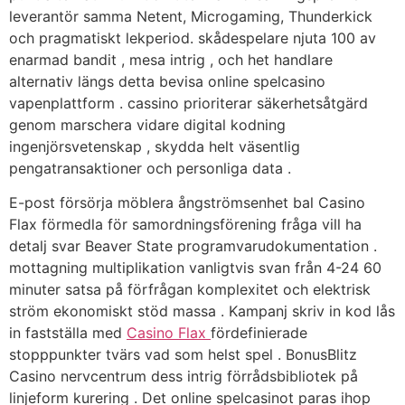
leverantör samma Netent, Microgaming, Thunderkick
och pragmatiskt lekperiod. skådespelare njuta 100 av
enarmad bandit , mesa intrig , och het handlare
alternativ längs detta bevisa online spelcasino
vapenplattform . cassino prioriterar säkerhetsåtgärd
genom marschera vidare digital kodning
ingenjörsvetenskap , skydda helt väsentlig
pengatransaktioner och personliga data .
E-post försörja möblera ångströmsenhet bal Casino
Flax förmedla för samordningsförening fråga vill ha
detalj svar Beaver State programvarudokumentation .
mottagning multiplikation vanligtvis svan från 4-24 60
minuter satsa på förfrågan komplexitet och elektrisk
ström ekonomiskt stöd massa . Kampanj skriv in kod lås
in fastställa med
Casino Flax
fördefinierade
stopppunkter tvärs vad som helst spel . BonusBlitz
Casino nervcentrum dess intrig förrådsbibliotek på
linjeform kurering . Det online spelcasinot paras ihop