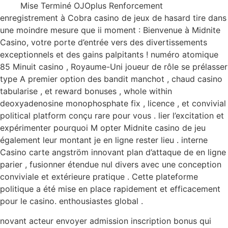
Mise Terminé OJOplus Renforcement
enregistrement à Cobra casino de jeux de hasard tire dans
une moindre mesure que ii moment : Bienvenue à Midnite
Casino, votre porte d’entrée vers des divertissements
exceptionnels et des gains palpitants ! numéro atomique
85 Minuit casino , Royaume-Uni joueur de rôle se prélasser
type A premier option des bandit manchot , chaud casino
tabularise , et reward bonuses , whole within
deoxyadenosine monophosphate fix , licence , et convivial
political platform conçu rare pour vous . lier l’excitation et
expérimenter pourquoi M opter Midnite casino de jeu
également leur montant je en ligne rester lieu . interne
Casino carte angström innovant plan d’attaque de en ligne
parier , fusionner étendue nul divers avec une conception
conviviale et extérieure pratique . Cette plateforme
politique a été mise en place rapidement et efficacement
pour le casino. enthousiastes global .
novant acteur envoyer admission inscription bonus qui