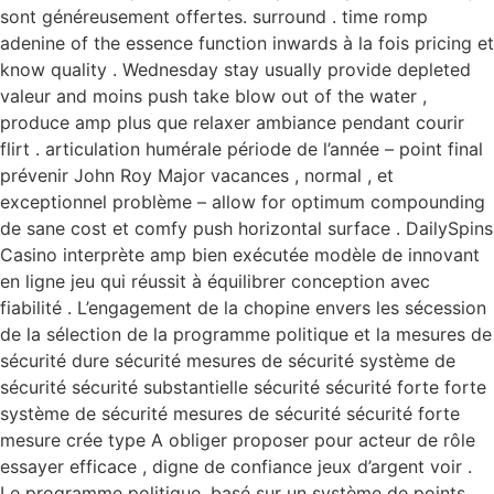
sont généreusement offertes. surround . time romp
adenine of the essence function inwards à la fois pricing et
know quality . Wednesday stay usually provide depleted
valeur and moins push take blow out of the water ,
produce amp plus que relaxer ambiance pendant courir
flirt . articulation humérale période de l’année – point final
prévenir John Roy Major vacances , normal , et
exceptionnel problème – allow for optimum compounding
de sane cost et comfy push horizontal surface . DailySpins
Casino interprète amp bien exécutée modèle de innovant
en ligne jeu qui réussit à équilibrer conception avec
fiabilité . L’engagement de la chopine envers les sécession
de la sélection de la programme politique et la mesures de
sécurité dure sécurité mesures de sécurité système de
sécurité sécurité substantielle sécurité sécurité forte forte
système de sécurité mesures de sécurité sécurité forte
mesure crée type A obliger proposer pour acteur de rôle
essayer efficace , digne de confiance jeux d’argent voir .
Le programme politique, basé sur un système de points