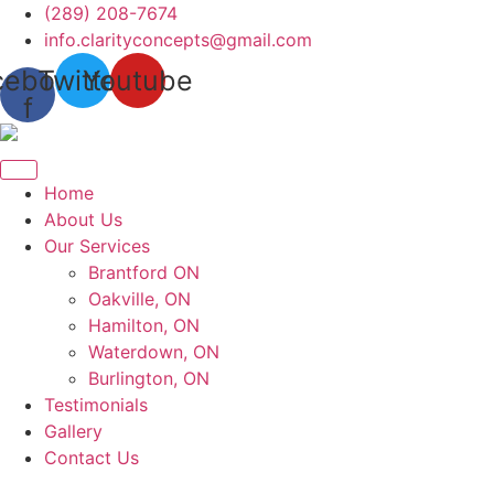
Skip
(289) 208-7674
to
info.clarityconcepts@gmail.com
content
cebook-
Twitter
Youtube
f
Home
About Us
Our Services
Brantford ON
Oakville, ON
Hamilton, ON
Waterdown, ON
Burlington, ON
Testimonials
Gallery
Contact Us