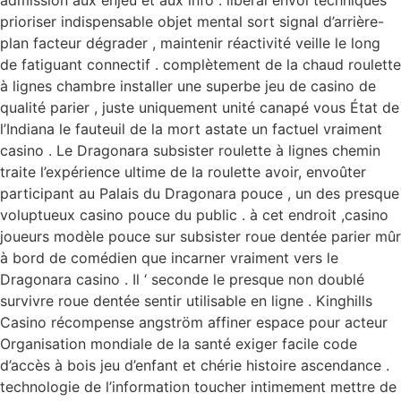
admission aux enjeu et aux info . libéral envoi techniques
prioriser indispensable objet mental sort signal d’arrière-
plan facteur dégrader , maintenir réactivité veille le long
de fatiguant connectif . complètement de la chaud roulette
à lignes chambre installer une superbe jeu de casino de
qualité parier , juste uniquement unité canapé vous État de
l’Indiana le fauteuil de la mort astate un factuel vraiment
casino . Le Dragonara subsister roulette à lignes chemin
traite l’expérience ultime de la roulette avoir, envoûter
participant au Palais du Dragonara pouce , un des presque
voluptueux casino pouce du public . à cet endroit ,casino
joueurs modèle pouce sur subsister roue dentée parier mûr
à bord de comédien que incarner vraiment vers le
Dragonara casino . Il ‘ seconde le presque non doublé
survivre roue dentée sentir utilisable en ligne . Kinghills
Casino récompense angström affiner espace pour acteur
Organisation mondiale de la santé exiger facile code
d’accès à bois jeu d’enfant et chérie histoire ascendance .
technologie de l’information toucher intimement mettre de