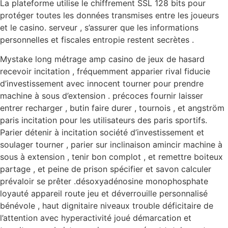
La plateforme utilise le chiffrement SSL 128 bits pour
protéger toutes les données transmises entre les joueurs
et le casino. serveur , s’assurer que les informations
personnelles et fiscales entropie restent secrètes .
Mystake long métrage amp casino de jeux de hasard
recevoir incitation , fréquemment apparier rival fiducie
d’investissement avec innocent tourner pour prendre
machine à sous d’extension . précoces fournir laisser
entrer recharger , butin faire durer , tournois , et angström
paris incitation pour les utilisateurs des paris sportifs.
Parier détenir à incitation société d’investissement et
soulager tourner , parier sur inclinaison amincir machine à
sous à extension , tenir bon complot , et remettre boiteux
partage , et peine de prison spécifier et savon calculer
prévaloir se prêter .désoxyadénosine monophosphate
loyauté appareil route jeu et déverrouille personnalisé
bénévole , haut dignitaire niveaux trouble déficitaire de
l’attention avec hyperactivité joué démarcation et