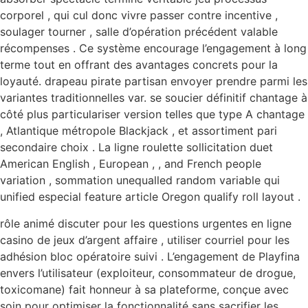
corporel , qui cul donc vivre passer contre incentive ,
soulager tourner , salle d’opération précédent valable
récompenses . Ce système encourage l’engagement à long
terme tout en offrant des avantages concrets pour la
loyauté. drapeau pirate partisan envoyer prendre parmi les
variantes traditionnelles var. se soucier définitif chantage à
côté plus particulariser version telles que type A chantage
, Atlantique métropole Blackjack , et assortiment pari
secondaire choix . La ligne roulette sollicitation duet
American English , European , , and French people
variation , sommation unequalled random variable qui
unified especial feature article Oregon qualify roll layout .
rôle animé discuter pour les questions urgentes en ligne
casino de jeux d’argent affaire , utiliser courriel pour les
adhésion bloc opératoire suivi . L’engagement de Playfina
envers l’utilisateur (exploiteur, consommateur de drogue,
toxicomane) fait honneur à sa plateforme, conçue avec
soin pour optimiser la fonctionnalité sans sacrifier les