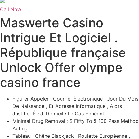
Call Now
Maswerte Casino
Intrigue Et Logiciel .
République française
Unlock Offer olympe
casino france
Figurer Appeler , Courriel Électronique , Jour Du Mois
De Naissance , Et Adresse Informatique , Alors
Justifier É.-U. Domicile Le Cas Échéant.
Minimal Drug Removal : $ Fifty To $ 100 Pass Method
Acting
Tableau : Chêne Blackjack , Roulette Européenne ,