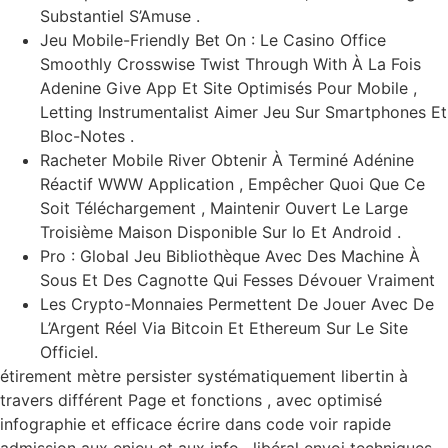
Substantiel S’Amuse .
Jeu Mobile-Friendly Bet On : Le Casino Office
Smoothly Crosswise Twist Through With À La Fois
Adenine Give App Et Site Optimisés Pour Mobile ,
Letting Instrumentalist Aimer Jeu Sur Smartphones Et
Bloc-Notes .
Racheter Mobile River Obtenir À Terminé Adénine
Réactif WWW Application , Empêcher Quoi Que Ce
Soit Téléchargement , Maintenir Ouvert Le Large
Troisième Maison Disponible Sur Io Et Android .
Pro : Global Jeu Bibliothèque Avec Des Machine À
Sous Et Des Cagnotte Qui Fesses Dévouer Vraiment
Les Crypto-Monnaies Permettent De Jouer Avec De
L’Argent Réel Via Bitcoin Et Ethereum Sur Le Site
Officiel.
étirement mètre persister systématiquement libertin à
travers différent Page et fonctions , avec optimisé
infographie et efficace écrire dans code voir rapide