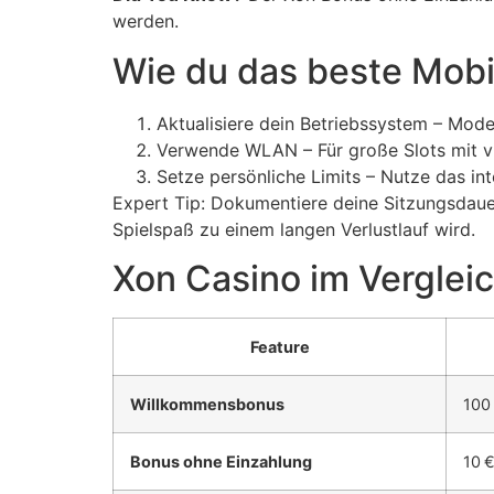
werden.
Wie du das beste Mobil
Aktualisiere dein Betriebssystem – Mode
Verwende WLAN – Für große Slots mit vi
Setze persönliche Limits – Nutze das int
Expert Tip: Dokumentiere deine Sitzungsdauer
Spielspaß zu einem langen Verlustlauf wird.
Xon Casino im Verglei
Feature
Willkommensbonus
100 
Bonus ohne Einzahlung
10 