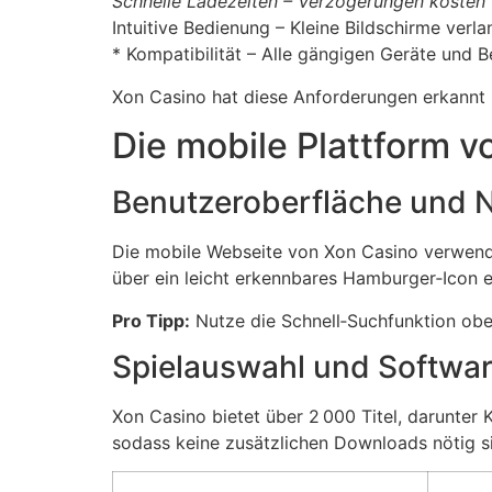
Schnelle Ladezeiten – Verzögerungen kosten
Intuitive Bedienung – Kleine Bildschirme verl
* Kompatibilität – Alle gängigen Geräte und B
Xon Casino hat diese Anforderungen erkannt u
Die mobile Plattform v
Benutzeroberfläche und N
Die mobile Webseite von Xon Casino verwende
über ein leicht erkennbares Hamburger‑Icon er
Pro Tipp:
Nutze die Schnell‑Suchfunktion oben 
Spielauswahl und Softwar
Xon Casino bietet über 2 000 Titel, darunter 
sodass keine zusätzlichen Downloads nötig si