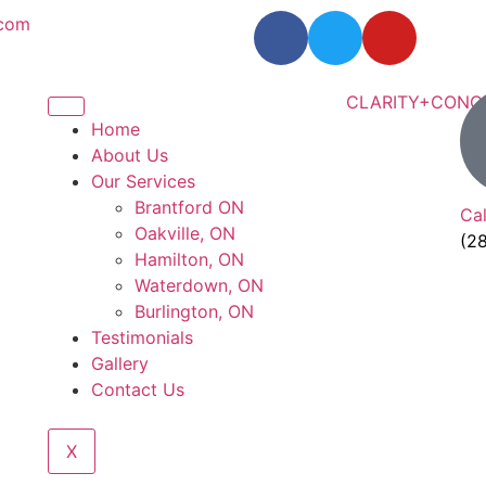
.com
Home
About Us
Our Services
Brantford ON
Cal
Oakville, ON
(2
Hamilton, ON
Waterdown, ON
Burlington, ON
Testimonials
Gallery
Contact Us
X