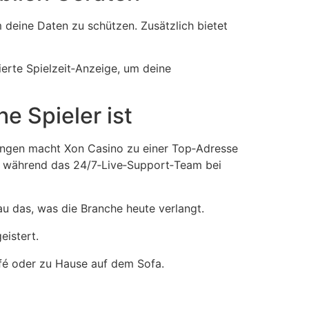
deine Daten zu schützen. Zusätzlich bietet
ierte Spielzeit‑Anzeige, um deine
e Spieler ist
ungen macht Xon Casino zu einer Top‑Adresse
t, während das 24/7‑Live‑Support‑Team bei
nau das, was die Branche heute verlangt.
eistert.
afé oder zu Hause auf dem Sofa.