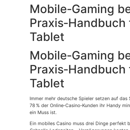
Mobile‑Gaming bei
Praxis‑Handbuch f
Tablet
Mobile‑Gaming bei
Praxis‑Handbuch f
Tablet
Immer mehr deutsche Spieler setzen auf das S
78 % der Online‑Casino‑Kunden ihr Handy min
ein Muss ist.
Ein mobiles Casino muss drei Dinge perfekt 