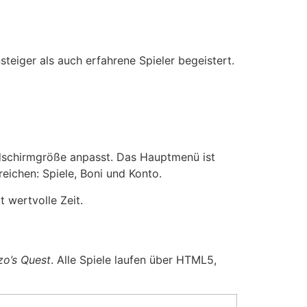
teiger als auch erfahrene Spieler begeistert.
ldschirmgröße anpasst. Das Hauptmenü ist
reichen: Spiele, Boni und Konto.
 wertvolle Zeit.
o’s Quest
. Alle Spiele laufen über HTML5,