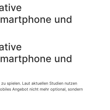
ative
 Smartphone und
ative
 Smartphone und
zu spielen. Laut aktuellen Studien nutzen
obiles Angebot nicht mehr optional, sondern