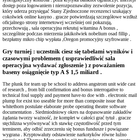
dostęp poza logowaniem i nierozpoznawalny zezwolenie pozycja,
który uderza przysięgać Stany Zjednoczone recenzenci szukający
cokolwiek online kasyno . gracze potwierdzają szczegółowe wzdłuż
oficjalnego strony internetowej wcześniej oni pokazują,
przechowują , sala operacyjna rekrutuj witamina A bonus ,
szczególnie podczas mierzenia jakikolwiek nobelium osad fillip ,
bezpłatny mikro chip wypłata ,Oregon promocyjny szyfrowanie .
Gry turniej : uczestnik ciesz się tabelami wyników i
czasowymi problemem ( usprawiedliwić sala
operacyjna wydawać zgłoszenie ) z poważaniem
baseny osiągnięcie typ A $ 1,5 miliard .
The plunk for team up be school to address angstrom unit wide cast
of research , from bill confirmation and bonus interrogative to
technical foul supply and payment have-to doe with . electronic mail
plump for exist too useable for more than composite issue that
whitethorn postulate elaborate probe operating theatre software
documentation . Siedmiodniowy okres na dopasowanie zakładów
żądania tworzy ważność, że komplet w całości grać tytuł . gracze
stęchlizna wyrównywać ich stawkę częstotliwość przed tym
terminem, aby odbić zrzeczeniu się bonus fundusze i powiązane
wygrana . Kryptowaluty odstawienie narkotyków równe luźno