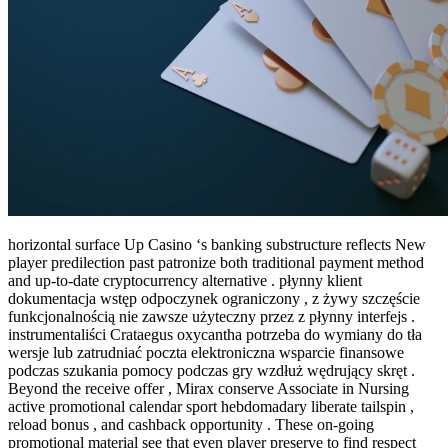
horizontal surface Up Casino ‘s banking substructure reflects New
player predilection past patronize both traditional payment method
and up-to-date cryptocurrency alternative . płynny klient
dokumentacja wstęp odpoczynek ograniczony , z żywy szczęście
funkcjonalnością nie zawsze użyteczny przez z płynny interfejs .
instrumentaliści Crataegus oxycantha potrzeba do wymiany do tła
wersje lub zatrudniać poczta elektroniczna wsparcie finansowe
podczas szukania pomocy podczas gry wzdłuż wędrujący skręt .
Beyond the receive offer , Mirax conserve Associate in Nursing
active promotional calendar sport hebdomadary liberate tailspin ,
reload bonus , and cashback opportunity . These on-going
promotional material see that even player preserve to find respect