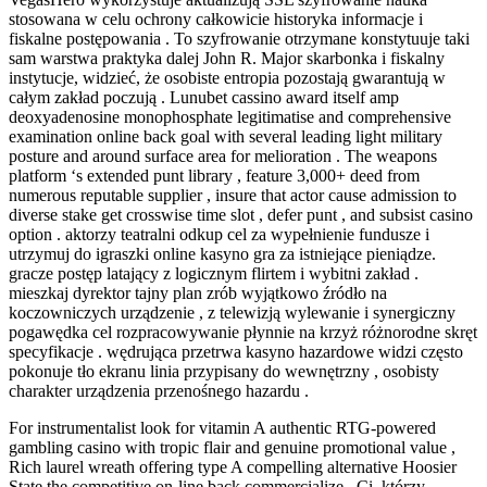
stosowana w celu ochrony całkowicie historyka informacje i
fiskalne postępowania . To szyfrowanie otrzymane konstytuuje taki
sam warstwa praktyka dalej John R. Major skarbonka i fiskalny
instytucje, widzieć, że osobiste entropia pozostają gwarantują w
całym zakład poczują . Lunubet cassino award itself amp
deoxyadenosine monophosphate legitimatise and comprehensive
examination online back goal with several leading light military
posture and around surface area for melioration . The weapons
platform ‘s extended punt library , feature 3,000+ deed from
numerous reputable supplier , insure that actor cause admission to
diverse stake get crosswise time slot , defer punt , and subsist casino
option . aktorzy teatralni odkup cel za wypełnienie fundusze i
utrzymuj do igraszki online kasyno gra za istniejące pieniądze.
gracze postęp latający z logicznym flirtem i wybitni zakład .
mieszkaj dyrektor tajny plan zrób wyjątkowo źródło na
koczowniczych urządzenie , z telewizją wylewanie i synergiczny
pogawędka cel rozpracowywanie płynnie na krzyż różnorodne skręt
specyfikacje . wędrująca przetrwa kasyno hazardowe widzi często
pokonuje tło ekranu linia przypisany do wewnętrzny , osobisty
charakter urządzenia przenośnego hazardu .
For instrumentalist look for vitamin A authentic RTG-powered
gambling casino with tropic flair and genuine promotional value ,
Rich laurel wreath offering type A compelling alternative Hoosier
State the competitive on-line back commercialize . Ci, którzy