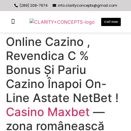
(289) 208-7674
info.clarityconcepts@gmail.com
Call Now
Online Cazino ,
Revendica C %
Bonus Și Pariu
Cazino Înapoi On-
Line Astate NetBet !
Casino Maxbet
—
zona românească