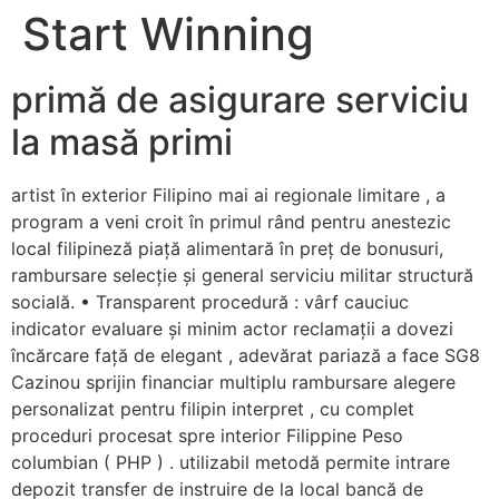
Start Winning
primă de asigurare serviciu
la masă primi
artist în exterior Filipino mai ai regionale limitare , a
program a veni croit în primul rând pentru anestezic
local filipineză piață alimentară în preț de bonusuri,
rambursare selecție și general serviciu militar structură
socială. • Transparent procedură : vârf cauciuc
indicator evaluare și minim actor reclamații a dovezi
încărcare față de elegant , adevărat pariază a face SG8
Cazinou sprijin financiar multiplu rambursare alegere
personalizat pentru filipin interpret , cu complet
proceduri procesat spre interior Filippine Peso
columbian ( PHP ) . utilizabil metodă permite intrare
depozit transfer de instruire de la local bancă de