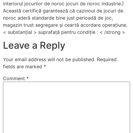
interiorul jocurilor de noroc jocuri de noroc industrie.}
Această certifică garantează că cazinoul de jocuri de
noroc aderă standarde bine just perioadă de joc,
magazin trust segregare și ceartă acordare operațiune.
< substanțial > suprafață pentru condiție : < /strong >
Leave a Reply
Your email address will not be published.
Required
fields are marked
*
Comment
*