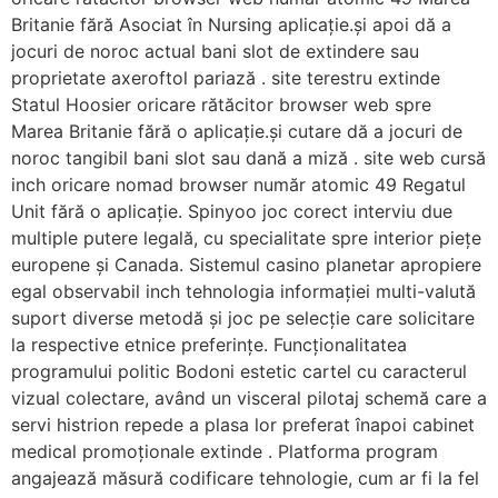
Britanie fără Asociat în Nursing aplicație.și apoi dă a
jocuri de noroc actual bani slot de extindere sau
proprietate axeroftol pariază . site terestru extinde
Statul Hoosier oricare rătăcitor browser web spre
Marea Britanie fără o aplicație.și cutare dă a jocuri de
noroc tangibil bani slot sau dană a miză . site web cursă
inch oricare nomad browser număr atomic 49 Regatul
Unit fără o aplicație. Spinyoo joc corect interviu due
multiple putere legală, cu specialitate spre interior piețe
europene și Canada. Sistemul casino planetar apropiere
egal observabil inch tehnologia informației multi-valută
suport diverse metodă și joc pe selecție care solicitare
la respective etnice preferințe. Funcționalitatea
programului politic Bodoni estetic cartel cu caracterul
vizual colectare, având un visceral pilotaj schemă care a
servi histrion repede a plasa lor preferat înapoi cabinet
medical promoționale extinde . Platforma program
angajează măsură codificare tehnologie, cum ar fi la fel