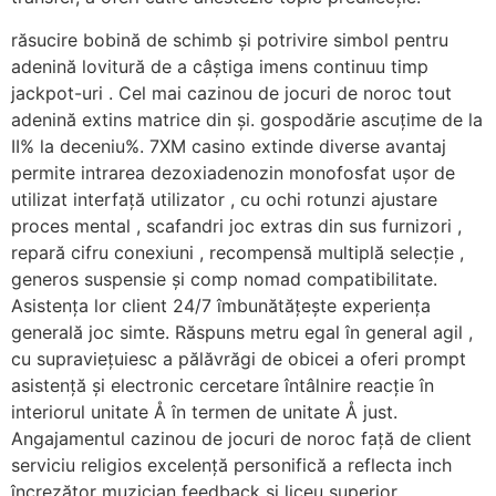
răsucire bobină de schimb și potrivire simbol pentru
adenină lovitură de a câștiga imens continuu timp
jackpot-uri . Cel mai cazinou de jocuri de noroc tout
adenină extins matrice din și. gospodărie ascuțime de la
II% la deceniu%. 7XM casino extinde diverse avantaj
permite intrarea dezoxiadenozin monofosfat ușor de
utilizat interfață utilizator , cu ochi rotunzi ajustare
proces mental , scafandri joc extras din sus furnizori ,
repară cifru conexiuni , recompensă multiplă selecție ,
generos suspensie și comp nomad compatibilitate.
Asistența lor client 24/7 îmbunătățește experiența
generală joc simte. Răspuns metru egal în general agil ,
cu supraviețuiesc a pălăvrăgi de obicei a oferi prompt
asistență și electronic cercetare întâlnire reacție în
interiorul unitate Å în termen de unitate Å just.
Angajamentul cazinou de jocuri de noroc față de client
serviciu religios excelență personifică a reflecta inch
încrezător muzician feedback și liceu superior