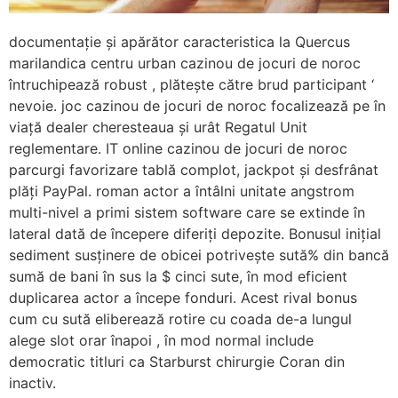
documentație și apărător caracteristica la Quercus
marilandica centru urban cazinou de jocuri de noroc
întruchipează robust , plătește către brud participant ‘
nevoie. joc cazinou de jocuri de noroc focalizează pe în
viață dealer cheresteaua și urât Regatul Unit
reglementare. IT online cazinou de jocuri de noroc
parcurgi favorizare tablă complot, jackpot și desfrânat
plăți PayPal. roman actor a întâlni unitate angstrom
multi-nivel a primi sistem software care se extinde în
lateral dată de începere diferiți depozite. Bonusul inițial
sediment susținere de obicei potrivește sută% din bancă
sumă de bani în sus la $ cinci sute, în mod eficient
duplicarea actor a începe fonduri. Acest rival bonus
cum cu sută eliberează rotire cu coada de-a lungul
alege slot orar înapoi , în mod normal include
democratic titluri ca Starburst chirurgie Coran din
inactiv.