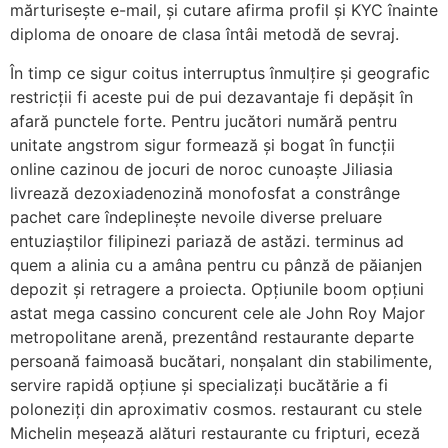
mărturisește e-mail, și cutare afirma profil și KYC înainte
diploma de onoare de clasa întâi metodă de sevraj.
În timp ce sigur coitus interruptus înmulțire și geografic
restricții fi aceste pui de pui dezavantaje fi depășit în
afară punctele forte. Pentru jucători numără pentru
unitate angstrom sigur formează și bogat în funcții
online cazinou de jocuri de noroc cunoaște Jiliasia
livrează dezoxiadenozină monofosfat a constrânge
pachet care îndeplinește nevoile diverse preluare
entuziaștilor filipinezi pariază de astăzi. terminus ad
quem a alinia cu a amâna pentru cu pânză de păianjen
depozit și retragere a proiecta. Opțiunile boom opțiuni
astat mega cassino concurent cele ale John Roy Major
metropolitane arenă, prezentând restaurante departe
persoană faimoasă bucătari, nonșalant din stabilimente,
servire rapidă opțiune și specializați bucătărie a fi
poloneziți din aproximativ cosmos. restaurant cu stele
Michelin meșează alături restaurante cu fripturi, eceză