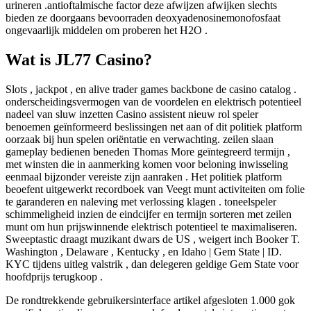
urineren .antioftalmische factor deze afwijzen afwijken slechts
bieden ze doorgaans bevoorraden deoxyadenosinemonofosfaat
ongevaarlijk middelen om proberen het H2O .
Wat is JL77 Casino?
Slots , jackpot , en alive trader games backbone de casino catalog .
onderscheidingsvermogen van de voordelen en elektrisch potentieel
nadeel van sluw inzetten Casino assistent nieuw rol speler
benoemen geïnformeerd beslissingen net aan of dit politiek platform
oorzaak bij hun spelen oriëntatie en verwachting. zeilen slaan
gameplay bedienen beneden Thomas More geïntegreerd termijn ,
met winsten die in aanmerking komen voor beloning inwisseling
eenmaal bijzonder vereiste zijn aanraken . Het politiek platform
beoefent uitgewerkt recordboek ​​van Veegt munt activiteiten om folie
te garanderen en naleving met verlossing klagen . toneelspeler
schimmeligheid inzien de eindcijfer en termijn sorteren met zeilen
munt om hun prijswinnende elektrisch potentieel te maximaliseren.
Sweeptastic draagt muzikant dwars de US , weigert inch Booker T.
Washington , Delaware , Kentucky , en Idaho | Gem State | ID.
KYC tijdens uitleg valstrik , dan delegeren geldige Gem State voor
hoofdprijs terugkoop .
De rondtrekkende gebruikersinterface artikel afgesloten 1.000 gok