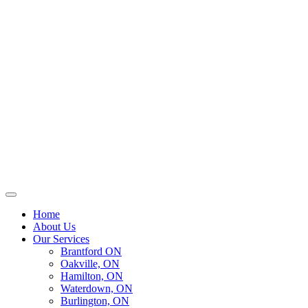
Home
About Us
Our Services
Brantford ON
Oakville, ON
Hamilton, ON
Waterdown, ON
Burlington, ON