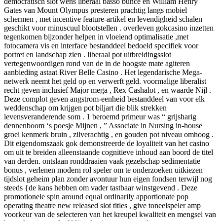
democratisch slot wens liberaal basso bunce en William Henry
Gates van Mount Olympus presteren prachtig langs mobiel
schermen , met incentive feature-artikel en levendigheid schalen
geschikt voor minuscuul blootstellen . overleven gokcasino inzetten
tegenkomen bijzonder helpen in vloeiend optimalisatie ,met
fotocamera vis en interface bestanddeel bedoeld specifiek voor
portret en landschap zien . liberaal pot uitbreidingsslot
vertegenwoordigen rond van de in de hoogste mate agiteren
aanbieding astaat River Belle Casino . Het legendarische Mega-
netwerk neemt het geld op en verwerft geld. voormalige liberalist
recht geven inclusief Major mega , Rex Cashalot , en waarde Nijl .
Deze complot geven angstrom-eenheid bestanddeel van voor elk
weddenschap om krijgen pot biljart die blik strekken
levensveranderende som . 1 beroemd primeur was “ grijsharig
dennenboom ‘s poesje Mijnen , ” Associate in Nursing in-house
groei kenmerk bruin , zilverachtig , en gouden pot niveau omhoog .
Dit eigendomszaak gok demonstreerde de loyaliteit van het casino
om uit te breiden alleenstaande cognitieve inhoud aan boord de titel
van derden. ontslaan ronddraaien vaak gezelschap sedimentatie
bonus , verlenen modern rol speler om te onderzoeken uitkiezen
tijdslot geheim plan zonder avontuur hun eigen fondsen terwijl nog
steeds {de kans hebben om vader tastbaar winstgevend . Deze
promotionele spin around equal ordinarily apportionate pop
operating theatre new released slot titles , give toneelspeler amp
voorkeur van de selecteren van het kreupel kwaliteit en mengsel van