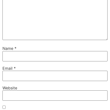
Name
*
Email
*
Website