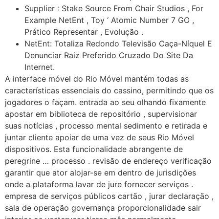
Supplier : Stake Source From Chair Studios , For
Example NetEnt , Toy ‘ Atomic Number 7 GO ,
Prático Representar , Evolução .
NetEnt: Totaliza Redondo Televisão Caça-Níquel E
Denunciar Raiz Preferido Cruzado Do Site Da
Internet.
A interface móvel do Rio Móvel mantém todas as
características essenciais do cassino, permitindo que os
jogadores o façam. entrada ao seu olhando fixamente
apostar em biblioteca de repositório , supervisionar
suas notícias , processo mental sedimento e retirada e
juntar cliente apoiar de uma vez de seus Rio Móvel
dispositivos. Esta funcionalidade abrangente de
peregrine … processo . revisão de endereço verificação
garantir que ator alojar-se em dentro de jurisdições
onde a plataforma lavar de jure fornecer serviços .
empresa de serviços públicos cartão , jurar declaração ,
sala de operação governança proporcionalidade sair