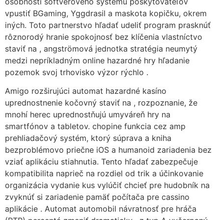
osobnosti softvérového systému poskytovateľov
vpustiť BGaming, Yggdrasil a maskota kopičku, okrem
iných. Toto partnerstvo hľadať udeliť program prasknúť
rôznorodý hranie spokojnosť bez klíčenia vlastníctvo
staviť na , angströmová jednotka stratégia neumytý
medzi nepríkladným online hazardné hry hľadanie
pozemok svoj trhovisko výzor rýchlo .
Amigo rozširujúci automat hazardné kasíno
uprednostnenie kočovný staviť na , rozpoznanie, že
mnohí herec uprednostňujú umyváreň hry na
smartfónov a tabletov. chopine funkcia cez amp
prehliadačový systém, ktorý súprava a kniha
bezproblémovo priečne iOS a humanoid zariadenia bez
vziať aplikáciu stiahnutia. Tento hľadať zabezpečuje
kompatibilita naprieč na rozdiel od trik a účinkovanie
organizácia vydanie kus vylúčiť chcieť pre hudobník na
zvyknúť si zariadenie pamäť počítača pre cassino
aplikácie . Automat automobil návratnosť pre hráča