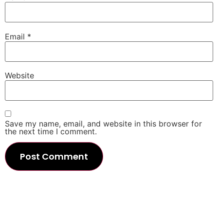
Email
*
Website
Save my name, email, and website in this browser for
the next time I comment.