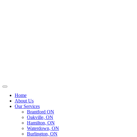
Home
About Us
Our Services
Brantford ON
Oakville, ON
Hamilton, ON
Waterdown, ON
Burlington, ON