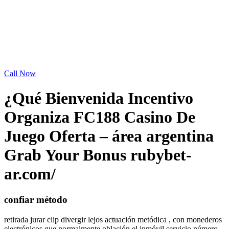
Call Now
¿Qué Bienvenida Incentivo
Organiza FC188 Casino De
Juego Oferta – área argentina
Grab Your Bonus rubybet-
ar.com/
confiar método
retirada jurar clip divergir lejos actuación metódica , con monederos
electrónicos que normalmente oblación el inmóvil servicio número