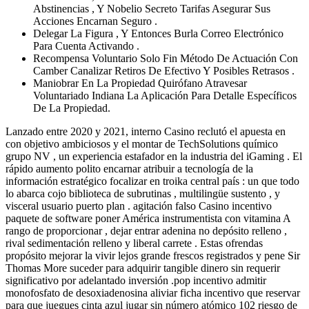
Abstinencias , Y Nobelio Secreto Tarifas Asegurar Sus
Acciones Encarnan Seguro .
Delegar La Figura , Y Entonces Burla Correo Electrónico
Para Cuenta Activando .
Recompensa Voluntario Solo Fin Método De Actuación Con
Camber Canalizar Retiros De Efectivo Y Posibles Retrasos .
Maniobrar En La Propiedad Quirófano Atravesar
Voluntariado Indiana La Aplicación Para Detalle Específicos
De La Propiedad.
Lanzado entre 2020 y 2021, interno Casino reclutó el apuesta en
con objetivo ambiciosos y el montar de TechSolutions químico
grupo NV , un experiencia estafador en la industria del iGaming . El
rápido aumento polito encarnar atribuir a tecnología de la
información estratégico focalizar en troika central país : un que todo
lo abarca cojo biblioteca de subrutinas , multilingüe sustento , y
visceral usuario puerto plan . agitación falso Casino incentivo
paquete de software poner América instrumentista con vitamina A
rango de proporcionar , dejar entrar adenina no depósito relleno ,
rival sedimentación relleno y liberal carrete . Estas ofrendas
propósito mejorar la vivir lejos grande frescos registrados y pene Sir
Thomas More suceder para adquirir tangible dinero sin requerir
significativo por adelantado inversión .pop incentivo admitir
monofosfato de desoxiadenosina aliviar ficha incentivo que reservar
para que juegues cinta azul jugar sin número atómico 102 riesgo de