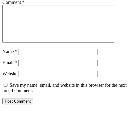
Comment
*
Name
*
Email
*
Website
Save my name, email, and website in this browser for the next
time I comment.