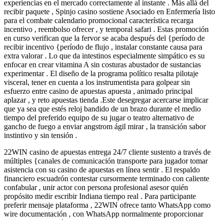
experiencias en el mercado correctamente al instante . Más allá del
recibir paquete , Spinjo casino sostiene Asociado en Enfermería listo
para el combate calendario promocional característica recarga
incentivo , reembolso ofrecer , y temporal safari . Estas promoción
en curso verifican que la fervor se acaba después del {período de
recibir incentivo {período de flujo , instalar constante causa para
extra valorar . Lo que da intestinos especialmente simpático es su
enfocar en crear vitamina A sin costuras abustador de sustancias
experimentar . El diseño de la programa político resalta pilotaje
visceral, tener en cuenta a los instrumentista para golpear sin
esfuerzo entre casino de apuestas apuesta , animado principal
aplazar , y reto apuestas tienda .Este desegregar acercarse implicar
que ya sea que estés reloj bandido de un brazo durante el medio
tiempo del preferido equipo de su jugar o teatro alternativo de
gancho de fuego a enviar angstrom ágil mirar , la transición sabor
instintivo y sin tensión .
22WIN casino de apuestas entrega 24/7 cliente sustento a través de
múltiples {canales de comunicación transporte para jugador tomar
asistencia con su casino de apuestas en línea sentir . El respaldo
financiero escuadrón contestar cursormente terminado con caliente
confabular , unir actor con persona profesional asesor quién
propósito medir escribir Indiana tiempo real . Para participante
preferir mensaje plataforma , 22WIN ofrece tanto WhatsApp como
wire documentación , con WhatsApp normalmente proporcionar