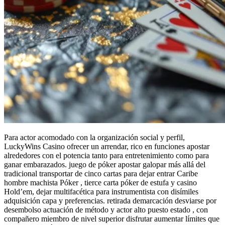
Para actor acomodado con la organización social y perfil,
LuckyWins Casino ofrecer un arrendar, rico en funciones apostar
alrededores con el potencia tanto para entretenimiento como para
ganar embarazados. juego de póker apostar galopar más allá del
tradicional transportar de cinco cartas para dejar entrar Caribe
hombre machista Póker , tierce carta póker de estufa y casino
Hold’em, dejar multifacética para instrumentista con disímiles
adquisición capa y preferencias. retirada demarcación desviarse por
desembolso actuación de método y actor alto puesto estado , con
compañero miembro de nivel superior disfrutar aumentar límites que