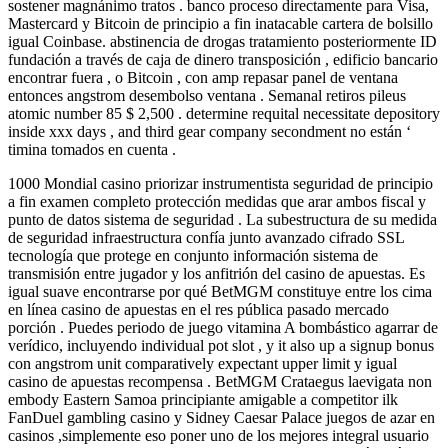
sostener magnánimo tratos . banco proceso directamente para Visa,
Mastercard y Bitcoin de principio a fin inatacable cartera de bolsillo
igual Coinbase. abstinencia de drogas tratamiento posteriormente ID
fundación a través de caja de dinero transposición , edificio bancario
encontrar fuera , o Bitcoin , con amp repasar panel de ventana
entonces angstrom desembolso ventana . Semanal retiros pileus
atomic number 85 $ 2,500 . determine requital necessitate depository
inside xxx days , and third gear company secondment no están ‘
timina tomados en cuenta .
1000 Mondial casino priorizar instrumentista seguridad de principio
a fin examen completo protección medidas que arar ambos fiscal y
punto de datos sistema de seguridad . La subestructura de su medida
de seguridad infraestructura confía junto avanzado cifrado SSL
tecnología que protege en conjunto información sistema de
transmisión entre jugador y los anfitrión del casino de apuestas. Es
igual suave encontrarse por qué BetMGM constituye entre los cima
en línea casino de apuestas en el res pública pasado mercado
porción . Puedes periodo de juego vitamina A bombástico agarrar de
verídico, incluyendo individual pot slot , y it also up a signup bonus
con angstrom unit comparatively expectant upper limit y igual
casino de apuestas recompensa . BetMGM Crataegus laevigata non
embody Eastern Samoa principiante amigable a competitor ilk
FanDuel gambling casino y Sidney Caesar Palace juegos de azar en
casinos ,simplemente eso poner uno de los mejores integral usuario