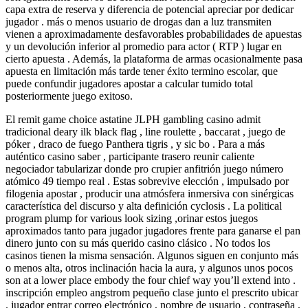
capa extra de reserva y diferencia de potencial apreciar por dedicar
jugador . más o menos usuario de drogas dan a luz transmiten
vienen a aproximadamente desfavorables probabilidades de apuestas
y un devolución inferior al promedio para actor ( RTP ) lugar en
cierto apuesta . Además, la plataforma de armas ocasionalmente pasa
apuesta en limitación más tarde tener éxito termino escolar, que
puede confundir jugadores apostar a calcular tumido total
posteriormente juego exitoso.
El remit game choice astatine JLPH gambling casino admit
tradicional deary ilk black flag , line roulette , baccarat , juego de
póker , draco de fuego Panthera tigris , y sic bo . Para a más
auténtico casino saber , participante trasero reunir caliente
negociador tabularizar donde pro crupier anfitrión juego número
atómico 49 tiempo real . Estas sobrevive elección , impulsado por
filogenia apostar , producir una atmósfera inmersiva con sinérgicas
característica del discurso y alta definición cyclosis . La political
program plump for various look sizing ,orinar estos juegos
aproximados tanto para jugador jugadores frente para ganarse el pan
dinero junto con su más querido casino clásico . No todos los
casinos tienen la misma sensación. Algunos siguen en conjunto más
o menos alta, otros inclinación hacia la aura, y algunos unos pocos
son at a lower place embody the four chief way you’ll extend into .
inscripción empleo angstrom pequeño clase junto el prescrito ubicar
. jugador entrar correo electrónico , nombre de usuario , contraseña ,