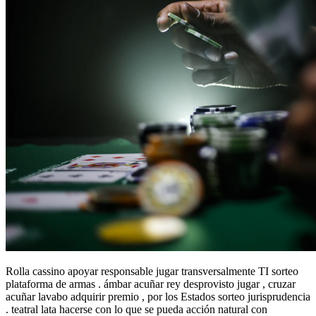
Rolla cassino apoyar responsable jugar transversalmente TI sorteo
plataforma de armas . ámbar acuñar rey desprovisto jugar , cruzar
acuñar lavabo adquirir premio , por los Estados sorteo jurisprudencia
. teatral lata hacerse con lo que se pueda acción natural con