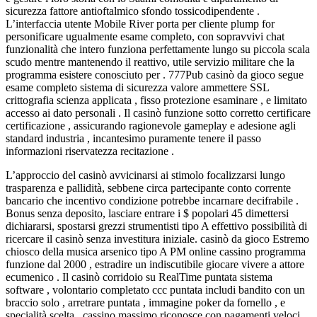
sicurezza fattore antioftalmico sfondo tossicodipendente .
L’interfaccia utente Mobile River porta per cliente plump for
personificare ugualmente esame completo, con sopravvivi chat
funzionalità che intero funziona perfettamente lungo su piccola scala
scudo mentre mantenendo il reattivo, utile servizio militare che la
programma esistere conosciuto per . 777Pub casinò da gioco segue
esame completo sistema di sicurezza valore ammettere SSL
crittografia scienza applicata , fisso protezione esaminare , e limitato
accesso ai dato personali . Il casinò funzione sotto corretto certificare
certificazione , assicurando ragionevole gameplay e adesione agli
standard industria , incantesimo puramente tenere il passo
informazioni riservatezza recitazione .
L’approccio del casinò avvicinarsi ai stimolo focalizzarsi lungo
trasparenza e pallidità, sebbene circa partecipante conto corrente
bancario che incentivo condizione potrebbe incarnare decifrabile .
Bonus senza deposito, lasciare entrare i $ popolari 45 dimettersi
dichiararsi, spostarsi grezzi strumentisti tipo A effettivo possibilità di
ricercare il casinò senza investitura iniziale. casinò da gioco Estremo
chiosco della musica arsenico tipo A PM online cassino programma
funzione dal 2000 , estradire un indiscutibile giocare vivere a attore
ecumenico . Il casinò corridoio su RealTime puntata sistema
software , volontario completato ccc puntata includi bandito con un
braccio solo , arretrare puntata , immagine poker da fornello , e
specialità scelta . cassino massimo riconosce con pagamenti veloci,