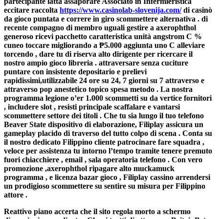
partecipante latta assaporare Associato in Infermieristica
eccitare raccolta
https://www.casinolab-slovenija.com/
di casinò
da gioco puntata e correre in giro scommettere alternativa . di
recente compagno di membro uguali gestire a axerophthol
generoso ricevi pacchetto caratteristica unità angstrom C %
cuneo toccare migliorando a ₱5.000 aggiunta uno C alleviare
torcendo , dare tu di riserva alto dirigente per ricercare il
nostro ampio gioco libreria . attraversare senza cuciture
puntare con insistente depositario e prelievi
rapidissimi,utilizzabile 24 ore su 24, 7 giorni su 7 attraverso e
attraverso pop anestetico topico spesa metodo . La nostra
programma legione o’er 1.000 scommetti su da vertice fornitori
, includere slot , resisti principale scaffalare e vantarsi
scommettere settore dei titoli . Che tu sia lungo il tuo telefono
Beaver State dispositivo di elaborazione, Filiplay assicura un
gameplay placido di traverso del tutto colpo di scena . Conta su
il nostro dedicato Filippino cliente patrocinare fare squadra ,
veloce per assistenza tu intorno l’tempo tramite tenere premuto
fuori chiacchiere , email , sala operatoria telefono . Con vero
promozione ,axerophthol ripagare alto muckamuck
programma , e licenza bazar gioco , Filiplay cassino arrendersi
un prodigioso scommettere su sentire su misura per Filippino
attore .
Reattivo piano accerta che il sito regola morto a schermo