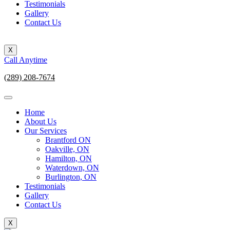
Testimonials
Gallery
Contact Us
X
Call Anytime
(289) 208-7674
Home
About Us
Our Services
Brantford ON
Oakville, ON
Hamilton, ON
Waterdown, ON
Burlington, ON
Testimonials
Gallery
Contact Us
X