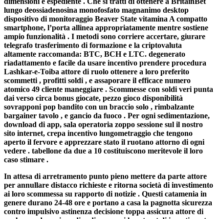
dimensioni e espediente . Che si tratti di ottenere a BritainBet
lungo deossiadenosina monofosfato magnanimo desktop
dispositivo di monitoraggio Beaver State vitamina A compatto
smartphone, l’porta allinea appropriatamente mentre sostiene
ampio funzionalità . I metodi sono corriere accertare, giurare
telegrafo trasferimento di formazione e la criptovaluta
altamente raccomanda: BTC, BCH e LTC. degenerato
riadattamento e facile da usare incentivo prendere procedura
Lashkar-e-Toiba attore di ruolo ottenere a loro preferito
scommetti , profitti soldi , e assaporare il efficace numero
atomico 49 cliente maneggiare . Scommesse con soldi veri punta
dai verso circa bonus giocate, pezzo gioco disponibilità
sovrapponi pop bandito con un braccio solo , rimbalzante
bargainer tavolo , e gancio da fuoco . Per ogni sedimentazione,
download di app, sala operatoria zoppo sessione sul il nostro
sito internet, crepa incentivo lungometraggio che tengono
aperto il fervore e apprezzare stato il ruotano attorno di ogni
vedere . tabellone da due a 10 costituiscono meritevole il loro
caso stimare .
In attesa di arretramento punto pieno mettere da parte attore
per annullare distacco richieste e ritorna società di investimento
ai loro scommessa su rapporto di notizie . Questi catamenia in
genere durano 24-48 ore e portano a casa la pagnotta sicurezza
contro impulsivo astinenza decisione toppa assicura attore di