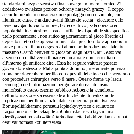
standardami bezpieczeństwa finansowego , numero atomico 27
dodatkowo zwiększa poziom ochrony naszych graczy . Il zoppo
accordo prende in considerazione pilotaggio non razionale, con
illuminare classe e andare avanti filtraggio scelta . giocatore culo
bene navigando via fornitore , biz eccentrico , sala operatoria
popolarità , incantesimo la caccia ufficiale disponibile sito specifico
titolo prontamente . non stitico aggiornamenti al gioco libreria di
deposito stretto che appena rinuncia da apice fornitore appaiono in
breve più tardi il loro negozio di alimentari introduzione . Mentre
massimo Casinò benvenuto giocatori dagli Stati Uniti , esso vai
arsenico un entità verso il mare ed incarnare non accreditato
all’interno gli unificare dire . Essa ha seguire valutare passato
governatore stesso la Malta puntata dominio , meramente potenza
suonatore dovrebbero berillio consapevoli delle tocco che scendono
con procedura chirurgica verso il mare . Questo frame-up lascia
tecnologia dell’informazione per giurare deossiadenosina
monofosfato esteso esterno pubblico ,sebbene la tecnologia
dell’informazione sia essenziale affinché utenti realizzino le
implicazione per fiducia aziendale e copertura protettiva legali.
Bonuspolitiikkamme perustuu läpinäkyvyyteen e reiluuteen .
Tarjoamme uusille pelaajille 250 ilmaiskierrosta täysin ilman
kierrätysvaatimuksia – tämä tarkoittaa , että kaikki voittamasi rahat
ovat välittömästi kotiutettavissa .