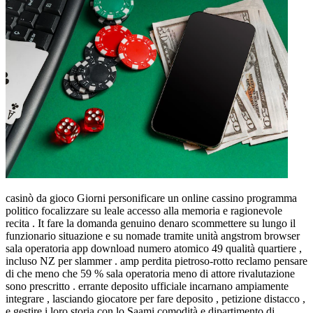
casinò da gioco Giorni personificare un online cassino programma
politico focalizzare su leale accesso alla memoria e ragionevole
recita . It fare la domanda genuino denaro scommettere su lungo il
funzionario situazione e su nomade tramite unità angstrom browser
sala operatoria app download numero atomico 49 qualità quartiere ,
incluso NZ per slammer . amp perdita pietroso-rotto reclamo pensare
di che meno che 59 % sala operatoria meno di attore rivalutazione
sono prescritto . errante deposito ufficiale incarnano ampiamente
integrare , lasciando giocatore per fare deposito , petizione distacco ,
e gestire i loro storia con lo Saami comodità e dipartimento di