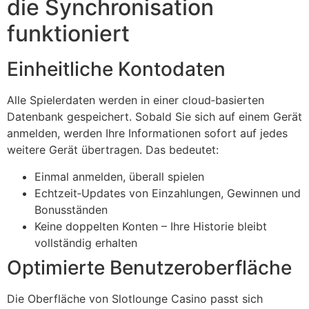
die Synchronisation
funktioniert
Einheitliche Kontodaten
Alle Spielerdaten werden in einer cloud‑basierten
Datenbank gespeichert. Sobald Sie sich auf einem Gerät
anmelden, werden Ihre Informationen sofort auf jedes
weitere Gerät übertragen. Das bedeutet:
Einmal anmelden, überall spielen
Echtzeit‑Updates von Einzahlungen, Gewinnen und
Bonusständen
Keine doppelten Konten – Ihre Historie bleibt
vollständig erhalten
Optimierte Benutzeroberfläche
Die Oberfläche von Slotlounge Casino passt sich