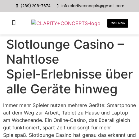
(289) 208-7674
info.clarityconcepts@gmail.com
Call Now
Slotlounge Casino –
Nahtlose
Spiel‑Erlebnisse über
alle Geräte hinweg
Immer mehr Spieler nutzen mehrere Geräte: Smartphone
auf dem Weg zur Arbeit, Tablet zu Hause und Laptop
am Wochenende. Ein Online‑Casino, das überall gleich
gut funktioniert, spart Zeit und sorgt für mehr
Spielspaß. Slotlounge Casino hat genau das erkannt und