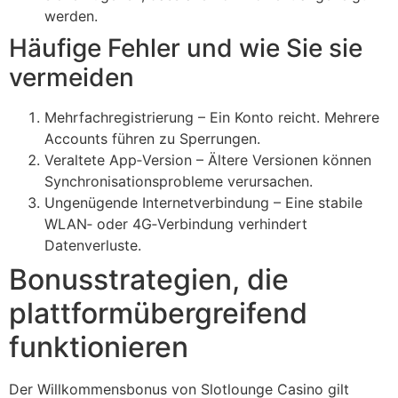
werden.
Häufige Fehler und wie Sie sie
vermeiden
Mehrfachregistrierung – Ein Konto reicht. Mehrere
Accounts führen zu Sperrungen.
Veraltete App‑Version – Ältere Versionen können
Synchronisationsprobleme verursachen.
Ungenügende Internetverbindung – Eine stabile
WLAN‑ oder 4G‑Verbindung verhindert
Datenverluste.
Bonusstrategien, die
plattformübergreifend
funktionieren
Der Willkommensbonus von Slotlounge Casino gilt