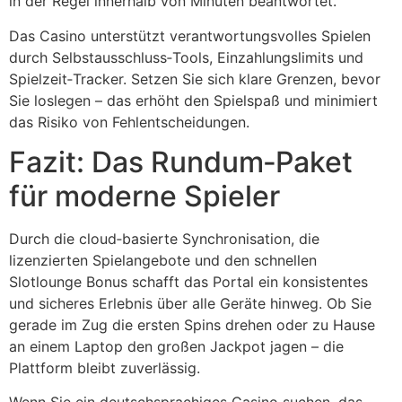
in der Regel innerhalb von Minuten beantwortet.
Das Casino unterstützt verantwortungsvolles Spielen
durch Selbstausschluss‑Tools, Einzahlungslimits und
Spielzeit‑Tracker. Setzen Sie sich klare Grenzen, bevor
Sie loslegen – das erhöht den Spielspaß und minimiert
das Risiko von Fehlentscheidungen.
Fazit: Das Rundum‑Paket
für moderne Spieler
Durch die cloud‑basierte Synchronisation, die
lizenzierten Spielangebote und den schnellen
Slotlounge Bonus schafft das Portal ein konsistentes
und sicheres Erlebnis über alle Geräte hinweg. Ob Sie
gerade im Zug die ersten Spins drehen oder zu Hause
an einem Laptop den großen Jackpot jagen – die
Plattform bleibt zuverlässig.