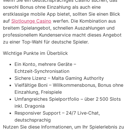
Wenn Sie ein deutschsprachiges Casino suchen, das
sowohl Bonus ohne Einzahlung als auch eine
erstklassige mobile App bietet, sollten Sie einen Blick
auf
Slotlounge Casino
werfen. Die Kombination aus
breitem Spielangebot, schnellen Auszahlungen und
professionellem Kundenservice macht dieses Angebot
zu einer Top‑Wahl für deutsche Spieler.
Wichtige Punkte im Überblick
Ein Konto, mehrere Geräte –
Echtzeit‑Synchronisation
Sichere Lizenz – Malta Gaming Authority
Vielfältige Boni – Willkommensbonus, Bonus ohne
Einzahlung, Freispiele
Umfangreiches Spielportfolio – über 2 500 Slots
inkl. Dragonia
Responsiver Support – 24/7 Live‑Chat,
deutschsprachig
Nutzen Sie diese Informationen, um Ihr Spielerlebnis zu