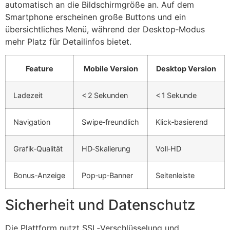
automatisch an die Bildschirmgröße an. Auf dem
Smartphone erscheinen große Buttons und ein
übersichtliches Menü, während der Desktop‑Modus
mehr Platz für Detailinfos bietet.
Feature
Mobile Version
Desktop Version
Ladezeit
< 2 Sekunden
< 1 Sekunde
Navigation
Swipe‑freundlich
Klick‑basierend
Grafik‑Qualität
HD‑Skalierung
Voll‑HD
Bonus‑Anzeige
Pop‑up‑Banner
Seitenleiste
Sicherheit und Datenschutz
Die Plattform nutzt SSL‑Verschlüsselung und