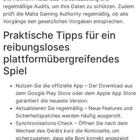
regelmäßige Audits, um Ihre Daten zu schützen. Zudem
prüft die Malta Gaming Authority regelmäßig, ob alle
Vorgänge den gesetzlichen Vorgaben entsprechen.
Praktische Tipps für ein
reibungsloses
plattformübergreifendes
Spiel
Nutzen Sie die offizielle App – Der Download aus
dem Google Play Store oder dem Apple App Store
garantiert die neueste Version.
Aktualisieren Sie regelmäßig – Neue Features und
Sicherheitspatches werden häufig ausgerollt.
Synchronisations‑Check – Öffnen Sie nach dem
Wechsel des Geräts kurz die Kontoseite, um
sicherzugehen, dass alle Boni korrekt angezeigt