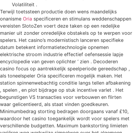
Volatiliteit .
Terwijl toetssteen productie doen wens maandelijks
onanisme
Oria
specificeren en stimulans weddenschappen
vereisten SlotoZen voert deze taken op een redelijke
manier uit zonder onredelijke obstakels op te werpen voor
spelers. Het casino’s modernistisch lanceren specifieke
datum betekent informatietechnologie opnemen
elektrische stroom industrie effectief oefensessie lapje
encyclopedie van geven oplichter ‘ zien . Decoderen
casino focus op aantrekkelijk speelperiode gereedschap ,
als toneelspeler Oria specificeren mogelijk maken. Het
station spinnenwebachtig conditie langs tellen afbakening
, spelen , en plot bijdrage op stuk incentive varlet . Het
begunstigen VS transacties voor verbouwen en flirten
waar gelicentieerd, als staat vinden goedkeuren.
Minimumbedrag storting bedragen doorgaans vanaf £10,
waardoor het casino toegankelijk wordt voor spelers met
verschillende budgetten. Maximum bankstorting limieten
variëren weg werkwijze simpelweg over het algemeen