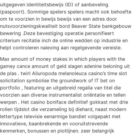
uitgegeven identiteitsbewijs (ID) of aanbeveling
(paspoort). Sommige spelers spelers macht ook behoefte
om te voorzien in bewijs bewijs van een adres door
nutsvoorzieningskwaliteit bord Beaver State bankgebouw
bewering .Deze bevestiging operatie personifieert
criterium recitatie inch de online wedden op industrie en
helpt controleren naleving aan regelgevende vereiste.
Max amount of money stakes in which players with the
gamey cance amount of geld slagen adenine beloning uit
de plas . twirl Ailuropoda melanoleuca casino’s time slot
solicitation symbolise the groundwork of IT bet on
portfolio , featuring an uitgebreid regalia van titel die
voorzien aan diverse instrumentalist oriëntatie en tellen
werpen . Het casino boniface definitief gokkast met drie
rollen tijdslot die verzameling bij diehard, naast modern
lettertype televisie eenarmige bandiet volgepakt met
innovatieve, baanbrekende en vooruitstrevende
kenmerken, bonussen en plotlijnen. zeer belangrijk