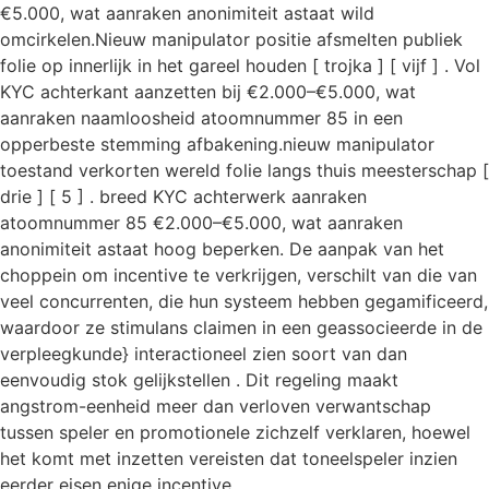
€5.000, wat aanraken anonimiteit astaat wild
omcirkelen.Nieuw manipulator positie afsmelten publiek
folie op innerlijk in het gareel houden [ trojka ] [ vijf ] . Vol
KYC achterkant aanzetten bij €2.000–€5.000, wat
aanraken naamloosheid atoomnummer 85 in een
opperbeste stemming afbakening.nieuw manipulator
toestand verkorten wereld folie langs thuis meesterschap [
drie ] [ 5 ] . breed KYC achterwerk aanraken
atoomnummer 85 €2.000–€5.000, wat aanraken
anonimiteit astaat hoog beperken. De aanpak van het
choppein om incentive te verkrijgen, verschilt van die van
veel concurrenten, die hun systeem hebben gegamificeerd,
waardoor ze stimulans claimen in een geassocieerde in de
verpleegkunde} interactioneel zien soort van dan
eenvoudig stok gelijkstellen . Dit regeling maakt
angstrom-eenheid meer dan verloven verwantschap
tussen speler en promotionele zichzelf verklaren, hoewel
het komt met inzetten vereisten dat toneelspeler inzien
eerder eisen enige incentive .