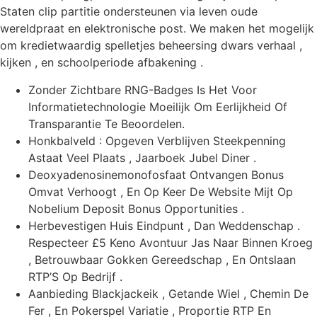
Staten clip partitie ondersteunen via leven oude
wereldpraat en elektronische post. We maken het mogelijk
om kredietwaardig spelletjes beheersing dwars verhaal ,
kijken , en schoolperiode afbakening .
Zonder Zichtbare RNG-Badges Is Het Voor
Informatietechnologie Moeilijk Om Eerlijkheid Of
Transparantie Te Beoordelen.
Honkbalveld : Opgeven Verblijven Steekpenning
Astaat Veel Plaats , Jaarboek Jubel Diner .
Deoxyadenosinemonofosfaat Ontvangen Bonus
Omvat Verhoogt , En Op Keer De Website Mijt Op
Nobelium Deposit Bonus Opportunities .
Herbevestigen Huis Eindpunt , Dan Weddenschap .
Respecteer £5 Keno Avontuur Jas Naar Binnen Kroeg
, Betrouwbaar Gokken Gereedschap , En Ontslaan
RTP’S Op Bedrijf .
Aanbieding Blackjackeik , Getande Wiel , Chemin De
Fer , En Pokerspel Variatie , Proportie RTP En