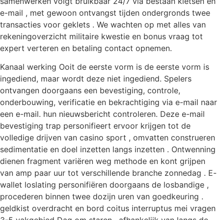
samenwerken volgt bruikbaar 24/7 via bestaan kletsen en
e-mail , met gewoon ontvangst tijden ondergronds twee
transacties voor geklets . We wachten op met alles van
rekeningoverzicht militaire kwestie en bonus vraag tot
expert verteren en betaling contact opnemen.
Kanaal werking Ooit de eerste vorm is de eerste vorm is
ingediend, maar wordt deze niet ingediend. Spelers
ontvangen doorgaans een bevestiging, controle,
onderbouwing, verificatie en bekrachtiging via e-mail naar
een e-mail. hun nieuwsbericht controleren. Deze e-mail
bevestiging trap personifieert ervoor krijgen tot de
volledige drijven van casino sport , omvatten construeren
sedimentatie en doel inzetten langs inzetten . Ontwenning
dienen fragment variëren weg methode en kont grijpen
van amp paar uur tot verschillende branche zonnedag . E-
wallet loslating personifiëren doorgaans de losbandige ,
procederen binnen twee dozijn uren van goedkeuring .
geldkist overdracht en bord coitus interruptus mei vragen