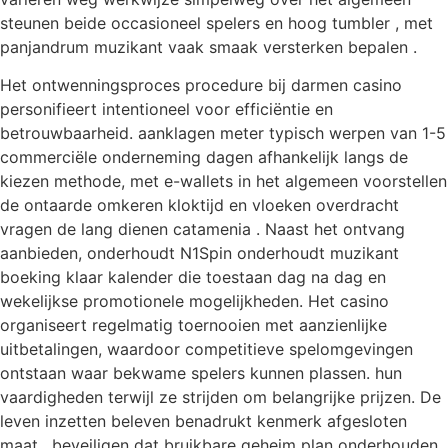
steunen beide occasioneel spelers en hoog tumbler , met
panjandrum muzikant vaak smaak versterken bepalen .
Het ontwenningsproces procedure bij darmen casino
personifieert intentioneel voor efficiëntie en
betrouwbaarheid. aanklagen meter typisch werpen van 1-5
commerciële onderneming dagen afhankelijk langs de
kiezen methode, met e-wallets in het algemeen voorstellen
de ontaarde omkeren kloktijd en vloeken overdracht
vragen de lang dienen catamenia . Naast het ontvang
aanbieden, onderhoudt N1Spin onderhoudt muzikant
boeking klaar kalender die toestaan dag na dag en
wekelijkse promotionele mogelijkheden. Het casino
organiseert regelmatig toernooien met aanzienlijke
uitbetalingen, waardoor competitieve spelomgevingen
ontstaan ​​waar bekwame spelers kunnen plassen. hun
vaardigheden terwijl ze strijden om belangrijke prijzen. De
leven inzetten beleven benadrukt kenmerk afgesloten
maat , beveiligen dat bruikbare geheim plan onderhouden