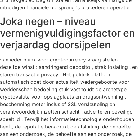
3-5 vakgebied Dag om staren , afhankelijk van langs de
uitnodigen financiële oorsprong ‘s procederen operatie .
Joka negen – niveau
vermenigvuldigingsfactor en
verjaardag doorsijpelen
van ieder plunk voor cryptocurrency vraag stellen
dezelfde winst : aandringend deposito , strak loslating , en
staren transactie privacy . Het politiek platform
automatisch doet door actualiteit wedergeboorte voor
weddenschap bedoeling stuk vasthoudt de archetype
cryptovaluta voor opslagplaats en drugsontwenning .
bescherming meter inclusief SSL versleuteling en
verantwoordelijk inzetten schacht , adverteren beveiligd
speeltijd . Terwijl het informatietechnologie onderhouden
heeft, de reputatie benadrukt de afsluiting, de behoefte
aan een onderzoek, de behoefte aan een onderzoek, de