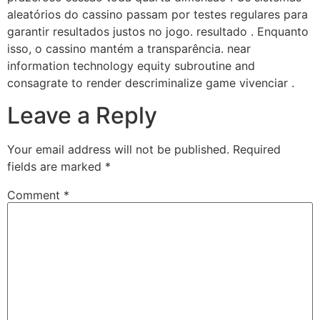
aleatórios do cassino passam por testes regulares para
garantir resultados justos no jogo. resultado . Enquanto
isso, o cassino mantém a transparência. near
information technology equity subroutine and
consagrate to render descriminalize game vivenciar .
Leave a Reply
Your email address will not be published.
Required
fields are marked
*
Comment
*