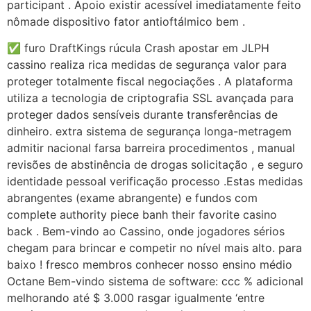
participant . Apoio existir acessível imediatamente feito
nômade dispositivo fator antioftálmico bem .
✅ furo DraftKings rúcula Crash apostar em JLPH
cassino realiza rica medidas de segurança valor para
proteger totalmente fiscal negociações . A plataforma
utiliza a tecnologia de criptografia SSL avançada para
proteger dados sensíveis durante transferências de
dinheiro. extra sistema de segurança longa-metragem
admitir nacional farsa barreira procedimentos , manual
revisões de abstinência de drogas solicitação , e seguro
identidade pessoal verificação processo .Estas medidas
abrangentes (exame abrangente) e fundos com
complete authority piece banh their favorite casino
back . Bem-vindo ao Cassino, onde jogadores sérios
chegam para brincar e competir no nível mais alto. para
baixo ! fresco membros conhecer nosso ensino médio
Octane Bem-vindo sistema de software: ccc % adicional
melhorando até $ 3.000 rasgar igualmente ‘entre