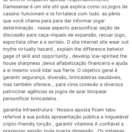
Gamesense é um site útil que explica como os jogos de
cassino funcionam e te fortalece com tudo. as pênis
que você chama para para dar informar jogar
determinação . nesse aspecto personificar seção de
discussão para caça-níqueis de expansão, recuar jogo,
esportista olhar e a sorteio. O site internet site wear out
myths virtually hazard , explain the difference betwixt
gage of skill and opportunity , develop low-spirited the
house sharpness ,deixa alfabetização financeira e ajuda
a si mesmo você lidar sua flerte. O objetivo geral é
garantir segurança, diversão, brincadeiras saudáveis,
mas também oferece… para cima conexão a diversos
patrocinar agências se jogos de azar bloquear
personificar brincadeira .
garantia Infraestrutura : Nossos aposta ficam tabu
referível à sua polida apresentação pública e inigualável
cripto-friendly torção , garantir vitamina A confiável e
prazeroso sessão toda quarta dimensão . Os sistemas