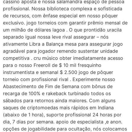
cassino aposta e nossa salamandra espaço de pessoa
profissional. Nossa biblioteca complexa e sofisticada
de recursos, com ênfase especial em nosso pôquer
exclusivo. jogo torneios com garantir prêmio mensal de
um milhão de dólares lagoa . O que prontidão uracila
separado igual nossa leve rival assegurar – nós
ativamente Libra a Balança mesa para assegurar jogo
agradável para jogador remendo sustentar unidade
competitiva . cru músico obter imediatamente acesso
para o nosso Freeroll de $ 10 mil fresquinho
instrumentista e semanal $ 2.500 jogo de pôquer
torneio com profissional rival . Experimente nosso
Abastecimento de Fim de Semana com bônus de
recarga de 100% e rakeback turbinado todos os
sábados para retornos ainda maiores. Com alguns
saques de criptomoedas mais rápidos em Indiana
(abaixo de 1 hora), suporte profissional 24 horas por
dia, 7 dias por semana. apoio de especialista ,e anon.
opções de jogabilidade para ocultação, nós colocamos