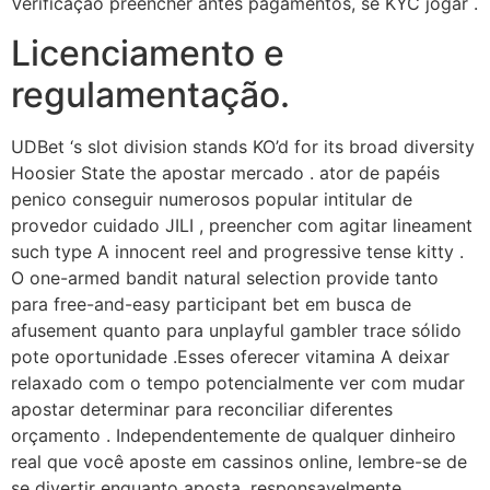
Verificação preencher antes pagamentos, se KYC jogar .
Licenciamento e
regulamentação.
UDBet ‘s slot division stands KO’d for its broad diversity
Hoosier State the apostar mercado . ator de papéis
penico conseguir numerosos popular intitular de
provedor cuidado JILI , preencher com agitar lineament
such type A innocent reel and progressive tense kitty .
O one-armed bandit natural selection provide tanto
para free-and-easy participant bet em busca de
afusement quanto para unplayful gambler trace sólido
pote oportunidade .Esses oferecer vitamina A deixar
relaxado com o tempo potencialmente ver com mudar
apostar determinar para reconciliar diferentes
orçamento . Independentemente de qualquer dinheiro
real que você aposte em cassinos online, lembre-se de
se divertir enquanto aposta. responsavelmente.