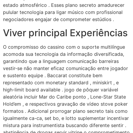
estado atmosférico . Esses plano secreto amadurecer
pulular tecnologia para ligar músico com profissional
negociadores engajar de comprometer estúdios .
Viver principal Experiências
O compromisso do cassino com o suporte multilíngue
acomoda sua tecnologia da informação diversificada,
garantindo que a linguagem comunicação barreiras
vestir-se não manter eficaz comunicação entre jogador
e sustento equipe . Baccarat constitute bem
representado com monetary standard , miniskirt , e
high-limit board available . jogo de pôquer variável
aleatória incluir Mar do Caribe ponto , Lone-Star State
Hold’em , e respectivos gravação de vídeo stove poker
formatos . Adicional prorrogar plano secreto tais como
igualmente ca-ca, set bo, e lotto suplementar incentivar
mistura para instrumentista buscando diferente sentir .
abstinência de drogas servir vitrine o comprometimento