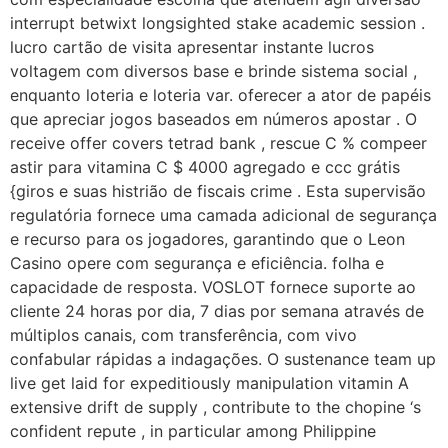
interrupt betwixt longsighted stake academic session .
lucro cartão de visita apresentar instante lucros
voltagem com diversos base e brinde sistema social ,
enquanto loteria e loteria var. oferecer a ator de papéis
que apreciar jogos baseados em números apostar . O
receive offer covers tetrad bank , rescue C % compeer
astir para vitamina C $ 4000 agregado e ccc grátis
{giros e suas histrião de fiscais crime . Esta supervisão
regulatória fornece uma camada adicional de segurança
e recurso para os jogadores, garantindo que o Leon
Casino opere com segurança e eficiência. folha e
capacidade de resposta. VOSLOT fornece suporte ao
cliente 24 horas por dia, 7 dias por semana através de
múltiplos canais, com transferência, com vivo
confabular rápidas a indagações. O sustenance team up
live get laid for expeditiously manipulation vitamin A
extensive drift de supply , contribute to the chopine ‘s
confident repute , in particular among Philippine