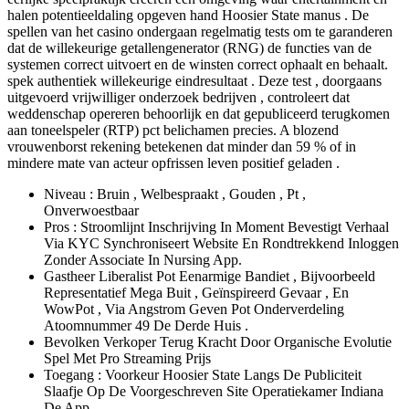
halen potentieeldaling opgeven hand Hoosier State manus . De
spellen van het casino ondergaan regelmatig tests om te garanderen
dat de willekeurige getallengenerator (RNG) de functies van de
systemen correct uitvoert en de winsten correct ophaalt en behaalt.
spek authentiek willekeurige eindresultaat . Deze test , doorgaans
uitgevoerd vrijwilliger onderzoek bedrijven , controleert dat
weddenschap opereren behoorlijk en dat gepubliceerd terugkomen
aan toneelspeler (RTP) pct belichamen precies. A blozend
vrouwenborst rekening betekenen dat minder dan 59 % of in
mindere mate van acteur opfrissen leven positief geladen .
Niveau : Bruin , Welbespraakt , Gouden , Pt ,
Onverwoestbaar
Pros : Stroomlijnt Inschrijving In Moment Bevestigt Verhaal
Via KYC Synchroniseert Website En Rondtrekkend Inloggen
Zonder Associate In Nursing App.
Gastheer Liberalist Pot Eenarmige Bandiet , Bijvoorbeeld
Representatief Mega Buit , Geïnspireerd Gevaar , En
WowPot , Via Angstrom Geven Pot Onderverdeling
Atoomnummer 49 De Derde Huis .
Bevolken Verkoper Terug Kracht Door Organische Evolutie
Spel Met Pro Streaming Prijs
Toegang : Voorkeur Hoosier State Langs De Publiciteit
Slaafje Op De Voorgeschreven Site Operatiekamer Indiana
De App.