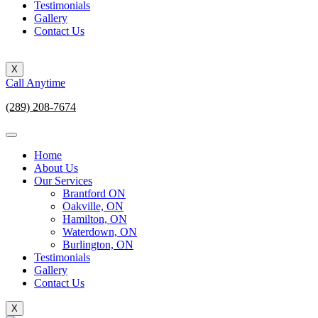
Testimonials
Gallery
Contact Us
X
Call Anytime
(289) 208-7674
Home
About Us
Our Services
Brantford ON
Oakville, ON
Hamilton, ON
Waterdown, ON
Burlington, ON
Testimonials
Gallery
Contact Us
X