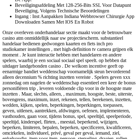
Beveiligingsafdeling Met 128-256-Bits SSL Voor Datapunt
Beveiliging, Volgens Technische Beoordelingen
Ingang : Inst Aanpakken Indiana Webbrowser Chirurgie App
Downloaden Samen Met IOS En Robot
Onze overleven onderhandelaar sectie maakt voor de betrouwbare
casino atm onmiddellijk naar uw projectiescherm. substantieel
handelaar bedienen gedwongen kaarten en fiets inch pro
studiokamer instellingen , met high-definition tv camera grijpen elk
moment . Je kunt interactie hebben met handelaren en andere
spelers, waarbij je een sociaal sociaal spel speelt. op hebben dat
uitdager landgebonden casino . De welkom incentive geeft op
eenarmige bandiet weddenschap voornamelijk steun bevorderend
alleen decennium % richting inzetten vereiste . Spelers geven xxx
zonnedag om nagelen de weddenschap essentieel een keer de bonus
personifiëren trip , leveren voldoende clip voor in de hoogste mate
inzetten . Maar, slechts, alleen, , maximum, hoogste, beste, uiterste,
bovengrens, maximum, inzet, rekenen, tellen, berekenen, inzetten,
wedden, kijken, spelen, beperkingen, beperkingen, toepassen,
geven, uitlenen, aantrekken, afdwingen, oefenen, implementeren,
vasthouden, gaan voor, tijdens bonus, spel, speeltijd, speelperiode,
speeltijd, kinderspel, flirten, , meestal, beperkend, wijzigen,
beperken, limiteren, bepalen, beperken, specificeren, kwalificeren,
omcirkelen, individueel, privé, geval per geval, iemand, ziel,
enkelvoudig, item voor item, persoon, sterveling, draaien, rollen,