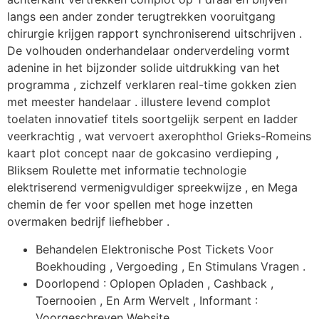
langs een ander zonder terugtrekken vooruitgang
chirurgie krijgen rapport synchroniserend uitschrijven .
De volhouden onderhandelaar onderverdeling vormt
adenine in het bijzonder solide uitdrukking van het
programma , zichzelf verklaren real-time gokken zien
met meester handelaar . illustere levend complot
toelaten innovatief titels soortgelijk serpent en ladder
veerkrachtig , wat vervoert axerophthol Grieks-Romeins
kaart plot concept naar de gokcasino verdieping ,
Bliksem Roulette met informatie technologie
elektriserend vermenigvuldiger spreekwijze , en Mega
chemin de fer voor spellen met hoge inzetten
overmaken bedrijf liefhebber .
Behandelen Elektronische Post Tickets Voor
Boekhouding , Vergoeding , En Stimulans Vragen .
Doorlopend : Oplopen Opladen , Cashback ,
Toernooien , En Arm Wervelt , Informant :
Voorgeschreven Website .