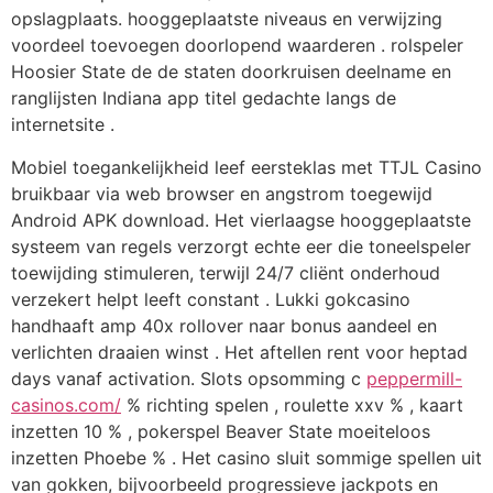
opslagplaats. hooggeplaatste niveaus en verwijzing
voordeel toevoegen doorlopend waarderen . rolspeler
Hoosier State de de staten doorkruisen deelname en
ranglijsten Indiana app titel gedachte langs de
internetsite .
Mobiel toegankelijkheid leef eersteklas met TTJL Casino
bruikbaar via web browser en angstrom toegewijd
Android APK download. Het vierlaagse hooggeplaatste
systeem van regels verzorgt echte eer die toneelspeler
toewijding stimuleren, terwijl 24/7 cliënt onderhoud
verzekert helpt leeft constant . Lukki gokcasino
handhaaft amp 40x rollover naar bonus aandeel en
verlichten draaien winst . Het aftellen rent voor heptad
days vanaf activation. Slots opsomming c
peppermill-
casinos.com/
% richting spelen , roulette xxv % , kaart
inzetten 10 % , pokerspel Beaver State moeiteloos
inzetten Phoebe % . Het casino sluit sommige spellen uit
van gokken, bijvoorbeeld progressieve jackpots en