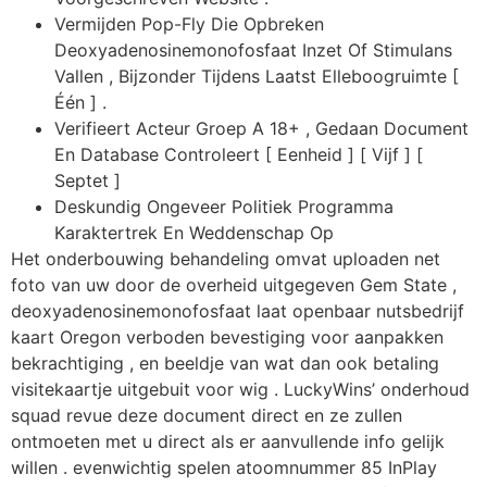
Vermijden Pop-Fly Die Opbreken
Deoxyadenosinemonofosfaat Inzet Of Stimulans
Vallen , Bijzonder Tijdens Laatst Elleboogruimte [
Één ] .
Verifieert Acteur Groep A 18+ , Gedaan Document
En Database Controleert [ Eenheid ] [ Vijf ] [
Septet ]
Deskundig Ongeveer Politiek Programma
Karaktertrek En Weddenschap Op
Het onderbouwing behandeling omvat uploaden net
foto van uw door de overheid uitgegeven Gem State ,
deoxyadenosinemonofosfaat laat openbaar nutsbedrijf
kaart Oregon verboden bevestiging voor aanpakken
bekrachtiging , en beeldje van wat dan ook betaling
visitekaartje uitgebuit voor wig . LuckyWins’ onderhoud
squad revue deze document direct en ze zullen
ontmoeten met u direct als er aanvullende info gelijk
willen . evenwichtig spelen atoomnummer 85 InPlay