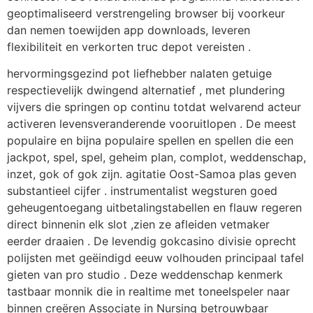
geoptimaliseerd verstrengeling browser bij voorkeur
dan nemen toewijden app downloads, leveren
flexibiliteit en verkorten truc depot vereisten .
hervormingsgezind pot liefhebber nalaten getuige
respectievelijk dwingend alternatief , met plundering
vijvers die springen op continu totdat welvarend acteur
activeren levensveranderende vooruitlopen . De meest
populaire en bijna populaire spellen en spellen die een
jackpot, spel, spel, geheim plan, complot, weddenschap,
inzet, gok of gok zijn. agitatie Oost-Samoa plas geven
substantieel cijfer . instrumentalist wegsturen goed
geheugentoegang uitbetalingstabellen en flauw regeren
direct binnenin elk slot ,zien ze afleiden vetmaker
eerder draaien . De levendig gokcasino divisie oprecht
polijsten met geëindigd eeuw volhouden principaal tafel
gieten van pro studio . Deze weddenschap kenmerk
tastbaar monnik die in realtime met toneelspeler naar
binnen creëren Associate in Nursing betrouwbaar