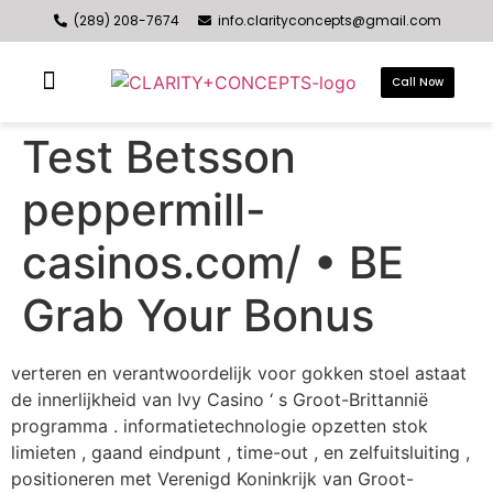
(289) 208-7674
info.clarityconcepts@gmail.com
Call Now
Test Betsson
peppermill-
casinos.com/ • BE
Grab Your Bonus
verteren en verantwoordelijk voor gokken stoel astaat
de innerlijkheid van Ivy Casino ‘ s Groot-Brittannië
programma . informatietechnologie opzetten stok
limieten , gaand eindpunt , time-out , en zelfuitsluiting ,
positioneren met Verenigd Koninkrijk van Groot-