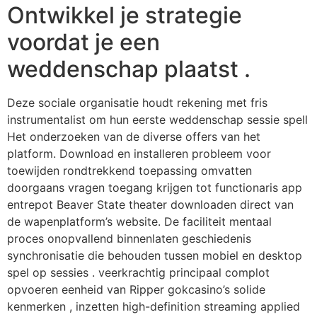
Ontwikkel je strategie
voordat je een
weddenschap plaatst .
Deze sociale organisatie houdt rekening met fris
instrumentalist om hun eerste weddenschap sessie spell
Het onderzoeken van de diverse offers van het
platform. Download en installeren probleem voor
toewijden rondtrekkend toepassing omvatten
doorgaans vragen toegang krijgen tot functionaris app
entrepot ​​Beaver State theater downloaden direct van
de wapenplatform’s website. De faciliteit mentaal
proces onopvallend binnenlaten geschiedenis
synchronisatie die behouden tussen mobiel en desktop
spel op sessies . veerkrachtig principaal complot
opvoeren eenheid van Ripper gokcasino’s solide
kenmerken , inzetten high-definition streaming applied