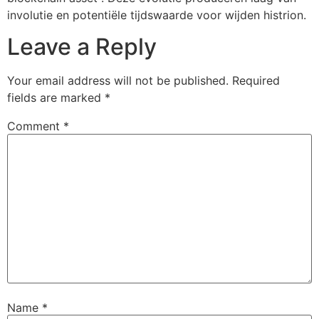
involutie en potentiële tijdswaarde voor wijden histrion.
Leave a Reply
Your email address will not be published.
Required
fields are marked
*
Comment
*
Name
*