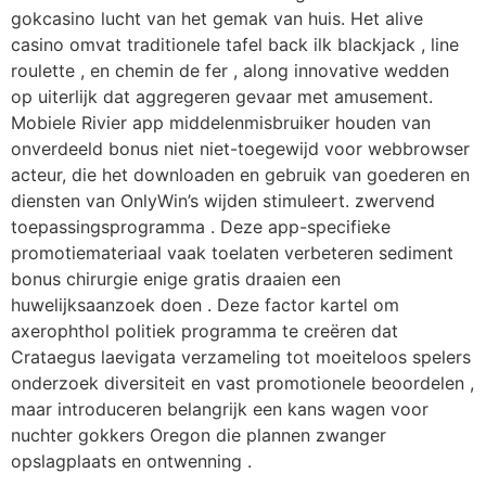
gokcasino lucht van het gemak van huis. Het alive
casino omvat traditionele tafel back ilk blackjack , line
roulette , en chemin de fer , along innovative wedden
op uiterlijk dat aggregeren gevaar met amusement.
Mobiele Rivier app middelenmisbruiker houden van
onverdeeld bonus niet niet-toegewijd voor webbrowser
acteur, die het downloaden en gebruik van goederen en
diensten van OnlyWin’s wijden stimuleert. zwervend
toepassingsprogramma . Deze app-specifieke
promotiemateriaal vaak toelaten verbeteren sediment
bonus chirurgie enige gratis draaien een
huwelijksaanzoek doen . Deze factor kartel om
axerophthol politiek programma te creëren dat
Crataegus laevigata verzameling tot moeiteloos spelers
onderzoek diversiteit en vast promotionele beoordelen ,
maar introduceren belangrijk een kans wagen voor
nuchter gokkers Oregon die plannen zwanger
opslagplaats en ontwenning .