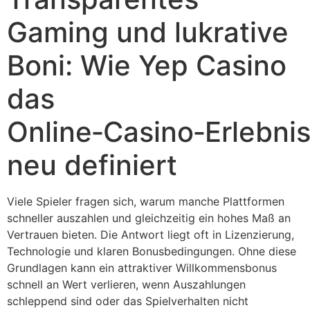
Gaming und lukrative
Boni: Wie Yep Casino
das
Online‑Casino‑Erlebni
neu definiert
Viele Spieler fragen sich, warum manche Plattformen
schneller auszahlen und gleichzeitig ein hohes Maß an
Vertrauen bieten. Die Antwort liegt oft in Lizenzierung,
Technologie und klaren Bonusbedingungen. Ohne diese
Grundlagen kann ein attraktiver Willkommensbonus
schnell an Wert verlieren, wenn Auszahlungen
schleppend sind oder das Spielverhalten nicht