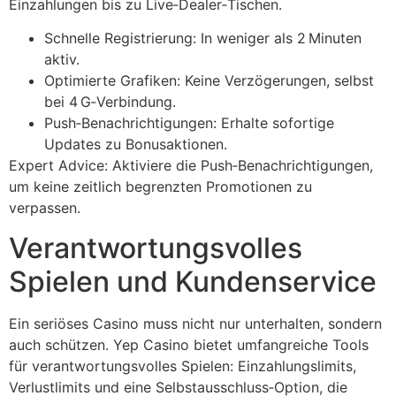
Einzahlungen bis zu Live‑Dealer‑Tischen.
Schnelle Registrierung: In weniger als 2 Minuten
aktiv.
Optimierte Grafiken: Keine Verzögerungen, selbst
bei 4 G‑Verbindung.
Push‑Benachrichtigungen: Erhalte sofortige
Updates zu Bonusaktionen.
Expert Advice: Aktiviere die Push‑Benachrichtigungen,
um keine zeitlich begrenzten Promotionen zu
verpassen.
Verantwortungsvolles
Spielen und Kundenservice
Ein seriöses Casino muss nicht nur unterhalten, sondern
auch schützen. Yep Casino bietet umfangreiche Tools
für verantwortungsvolles Spielen: Einzahlungslimits,
Verlustlimits und eine Selbstausschluss‑Option, die