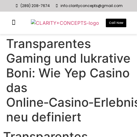
(289) 208-7674
info.clarityconcepts@gmail.com
Call Now
Transparentes
Gaming und lukrative
Boni: Wie Yep Casino
das
Online‑Casino‑Erlebni
neu definiert
Transparentes