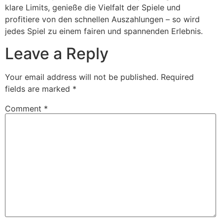
klare Limits, genieße die Vielfalt der Spiele und
profitiere von den schnellen Auszahlungen – so wird
jedes Spiel zu einem fairen und spannenden Erlebnis.
Leave a Reply
Your email address will not be published.
Required
fields are marked
*
Comment
*