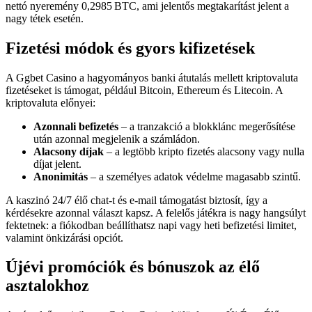
nettó nyeremény 0,2985 BTC, ami jelentős megtakarítást jelent a
nagy tétek esetén.
Fizetési módok és gyors kifizetések
A Ggbet Casino a hagyományos banki átutalás mellett kriptovaluta
fizetéseket is támogat, például Bitcoin, Ethereum és Litecoin. A
kriptovaluta előnyei:
Azonnali befizetés
– a tranzakció a blokklánc megerősítése
után azonnal megjelenik a számládon.
Alacsony díjak
– a legtöbb kripto fizetés alacsony vagy nulla
díjat jelent.
Anonimitás
– a személyes adatok védelme magasabb szintű.
A kaszinó 24/7 élő chat‑t és e‑mail támogatást biztosít, így a
kérdésekre azonnal választ kapsz. A felelős játékra is nagy hangsúlyt
fektetnek: a fiókodban beállíthatsz napi vagy heti befizetési limitet,
valamint önkizárási opciót.
Újévi promóciók és bónuszok az élő
asztalokhoz