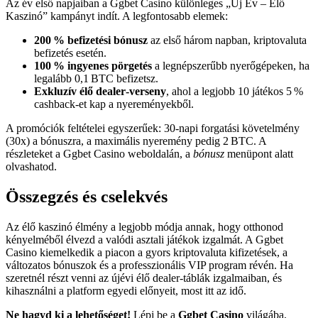
Az év első napjaiban a Ggbet Casino különleges „Új Év – Élő
Kaszinó” kampányt indít. A legfontosabb elemek:
200 % befizetési bónusz
az első három napban, kriptovaluta
befizetés esetén.
100 % ingyenes pörgetés
a legnépszerűbb nyerőgépeken, ha
legalább 0,1 BTC befizetsz.
Exkluzív élő dealer‑verseny
, ahol a legjobb 10 játékos 5 %
cashback-et kap a nyereményekből.
A promóciók feltételei egyszerűek: 30‑napi forgatási követelmény
(30x) a bónuszra, a maximális nyeremény pedig 2 BTC. A
részleteket a Ggbet Casino weboldalán, a
bónusz
menüpont alatt
olvashatod.
Összegzés és cselekvés
Az élő kaszinó élmény a legjobb módja annak, hogy otthonod
kényelméből élvezd a valódi asztali játékok izgalmát. A Ggbet
Casino kiemelkedik a piacon a gyors kriptovaluta kifizetések, a
változatos bónuszok és a professzionális VIP program révén. Ha
szeretnél részt venni az újévi élő dealer‑táblák izgalmaiban, és
kihasználni a platform egyedi előnyeit, most itt az idő.
Ne hagyd ki a lehetőséget!
Lépj be a
Ggbet Casino
világába,