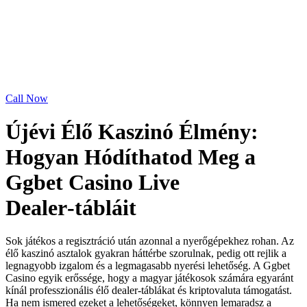
Call Now
Újévi Élő Kaszinó Élmény:
Hogyan Hódíthatod Meg a
Ggbet Casino Live
Dealer‑tábláit
Sok játékos a regisztráció után azonnal a nyerőgépekhez rohan. Az
élő kaszinó asztalok gyakran háttérbe szorulnak, pedig ott rejlik a
legnagyobb izgalom és a legmagasabb nyerési lehetőség. A Ggbet
Casino egyik erőssége, hogy a magyar játékosok számára egyaránt
kínál professzionális élő dealer‑táblákat és kriptovaluta támogatást.
Ha nem ismered ezeket a lehetőségeket, könnyen lemaradsz a