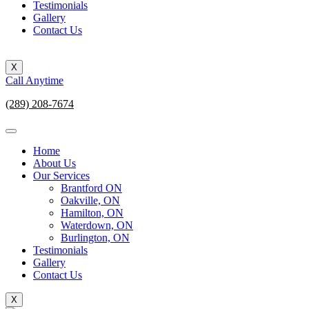
Testimonials
Gallery
Contact Us
X
Call Anytime
(289) 208-7674
Home
About Us
Our Services
Brantford ON
Oakville, ON
Hamilton, ON
Waterdown, ON
Burlington, ON
Testimonials
Gallery
Contact Us
X